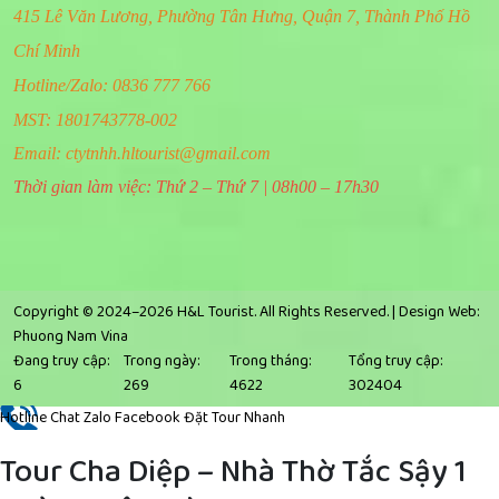
415 Lê Văn Lương, Phường Tân Hưng, Quận 7, Thành Phố Hồ
Chí Minh
Hotline/Zalo: 0836 777 766
MST: 1801743778-002
Email:
ctytnhh.hltourist@gmail.com
Thời gian làm việc: Thứ 2 – Thứ 7 | 08h00 – 17h30
Copyright © 2024–2026 H&L Tourist. All Rights Reserved. |
Design Web:
Phuong Nam Vina
Đang truy cập:
Trong ngày:
Trong tháng:
Tổng truy cập:
6
269
4622
302404
Hotline
Chat Zalo
Facebook
Đặt Tour Nhanh
Tour Cha Diệp – Nhà Thờ Tắc Sậy 1