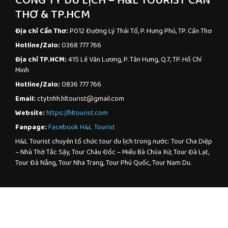
CÔNG TY DU LỊCH – H&L TOURIST CẦN
THƠ & TP.HCM
Địa chỉ Cần Thơ:
P012 Đường Lý Thái Tổ, P. Hưng Phú, TP. Cần Thơ
Hotline/Zalo:
0368 777 766
Địa chỉ TP.HCM:
415 Lê Văn Lương, P. Tân Hưng, Q.7, TP. Hồ Chí
Minh
Hotline/Zalo:
0836 777 766
Email:
ctytnhh.hltourist@gmail.com
Website:
https://hltourist.com
Fanpage:
Facebook H&L Tourist
H&L Tourist chuyên tổ chức tour du lịch trong nước: Tour Cha Diệp
– Nhà Thờ Tắc Sậy, Tour Châu Đốc – Miếu Bà Chúa Xứ, Tour Đà Lạt,
Tour Đà Nẵng, Tour Nha Trang, Tour Phú Quốc, Tour Nam Du.