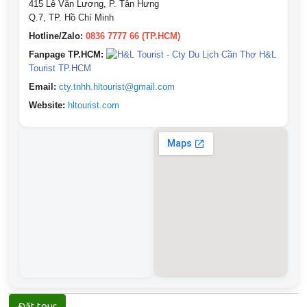
415 Lê Văn Lương, P. Tân Hưng
Q.7, TP. Hồ Chí Minh
Hotline/Zalo:
0836 7777 66 (TP.HCM)
Fanpage TP.HCM:
H&L
Tourist TP.HCM
Email:
cty.tnhh.hltourist@gmail.com
Website:
hltourist.com
Đặt tour