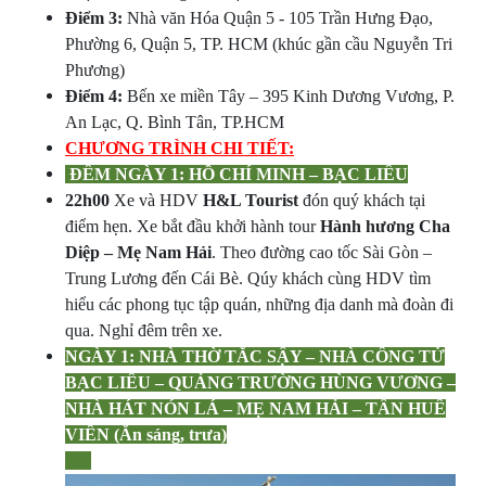
Điểm 3:
Nhà văn Hóa Quận 5 - 105 Trần Hưng Đạo,
Phường 6, Quận 5, TP. HCM (khúc gần cầu
Nguyễn Tri
Phương)
Điểm 4:
Bến xe miền Tây – 395 Kinh Dương Vương, P.
An Lạc, Q. Bình Tân, TP.HCM
CHƯƠNG TRÌNH CHI TIẾT:
ĐÊM NGÀY 1: HỒ CHÍ MINH – BẠC LIÊU
22h00
Xe và HDV
H&L Tourist
đón quý khách tại
điểm hẹn. Xe bắt đầu khởi hành tour
Hành hương Cha
Diệp – Mẹ Nam Hải
. Theo đường cao tốc Sài Gòn –
Trung Lương đến Cái Bè. Qúy khách cùng HDV tìm
hiểu các phong tục tập quán, những địa danh mà đoàn đi
qua. Nghỉ đêm trên xe.
NGÀY 1: NHÀ THỜ TẮC SẬY – NHÀ CÔNG TỬ
BẠC LIÊU – QUẢNG TRƯỜNG HÙNG VƯƠNG –
NHÀ HÁT NÓN LÁ – MẸ NAM HẢI – TÂN HUÊ
VIÊN
(Ăn sáng, trưa)