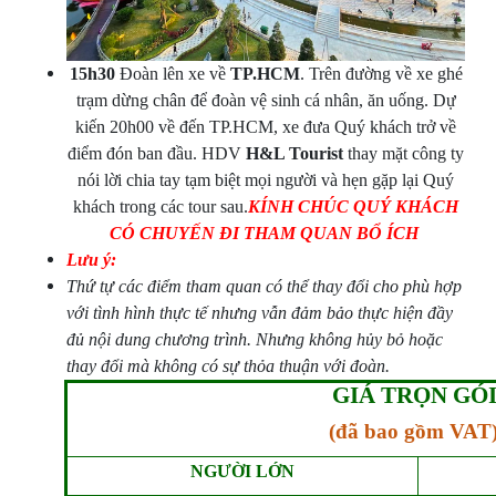
15h30
Đoàn lên xe về
TP.HCM
. Trên đường về xe ghé
trạm dừng chân để đoàn vệ sinh cá nhân, ăn uống. Dự
kiến 20h00 về đến TP.HCM, xe đưa Quý khách trở về
điểm đón ban đầu. HDV
H&L Tourist
thay mặt công ty
nói lời chia tay tạm biệt mọi người và hẹn gặp lại Quý
khách trong các tour sau.
KÍNH CHÚC QUÝ KHÁCH
CÓ CHUYẾN ĐI THAM QUAN BỔ ÍCH
Lưu ý:
Thứ tự các điểm tham quan có thể thay đổi cho phù hợp
với tình hình thực tế nhưng vẫn đảm bảo thực hiện đầy
đủ nội dung chương trình. Nhưng không hủy bỏ hoặc
thay đổi mà không có sự thỏa thuận với đoàn.
GIÁ TRỌN GÓ
(đã bao gồm VAT
NGƯỜI LỚN