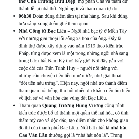
thờ Cha Trương Bửu Diệp
, mộ phần Cha và tham dự
thánh lễ tại nhà thờ. Nghỉ ngơi và tham quan tự do.
06h30
Đoàn dùng điểm tâm tại nhà hàng. Sau khi dùng
bữa sáng xong đoàn ghé tham quan
Nhà Công tử Bạc Liêu
– Ngôi nhà bạc tỷ ở Miền Tây
với những giai thoại lối sống xa hoa của ông. Đây là
dinh thự được xây dựng vào năm 1919 theo kiến trúc
Pháp, từng được xem là một trong những ngôi nhà sang
trọng bậc nhất Nam Kỳ thời bấy giờ. Nơi đây gắn với
cuộc đời của Trần Trinh Huy – người nổi tiếng với
những câu chuyện tiêu tiền như nước, như giai thoại
“đốt tiền nấu trứng”. Hiện nay, ngôi nhà trở thành điểm
tham quan nổi tiếng, thu hút nhiều du khách đến tìm hiểu
về lịch sử và văn hóa của vùng đất Bạc Liêu.
Tham quan
Quảng Trường Hùng Vương
công trình
kiến trúc được bố trí thành một quần thể hài hòa, có tính
thẩm mỹ cao và độc đáo, tạo điểm nhấn cho không gian
đô thị của thành phố Bạc Liêu. Nổi bật nhất là
nhà hát
Cao Văn Lầu
thường gọi là “nhà hát nón lá”. Trung