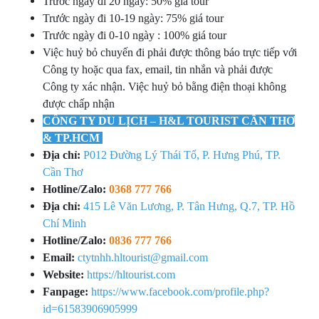
Trước ngày đi 20 ngày: 50% giá tour
Trước ngày đi 10-19 ngày: 75% giá tour
Trước ngày đi 0-10 ngày : 100% giá tour
Việc huỷ bỏ chuyến đi phải được thông báo trực tiếp với
Công ty hoặc qua fax, email, tin nhắn và phải được
Công ty xác nhận. Việc huỷ bỏ bằng điện thoại không
được chấp nhận
CÔNG TY DU LỊCH – H&L TOURIST CẦN THƠ
& TP.HCM
Địa chỉ:
P012 Đường Lý Thái Tổ, P. Hưng Phú, TP.
Cần Thơ
Hotline/Zalo:
0368 777 766
Địa chỉ:
415 Lê Văn Lương, P. Tân Hưng, Q.7, TP. Hồ
Chí Minh
Hotline/Zalo:
0836 777 766
Email:
ctytnhh.hltourist@gmail.com
Website:
https://hltourist.com
Fanpage:
https://www.facebook.com/profile.php?
id=61583906905999