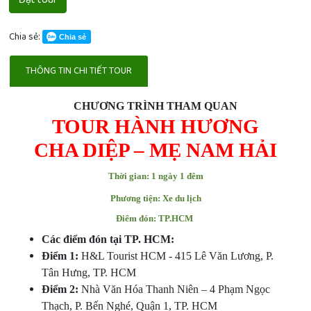
Chia sẻ:
Chia sẻ
THÔNG TIN CHI TIẾT TOUR
CHƯƠNG TRÌNH THAM QUAN
TOUR HÀNH HƯƠNG
CHA DIỆP – MẸ NAM HẢI
Thời gian: 1 ngày 1 đêm
Phương tiện: Xe du lịch
Điểm đón: TP.HCM
Các điểm đón tại TP. HCM:
Điểm 1:
H&L Tourist HCM - 415 Lê Văn Lương, P.
Tân Hưng, TP. HCM
Điểm 2:
Nhà Văn Hóa Thanh Niên – 4 Phạm Ngọc
Thạch, P. Bến Nghé, Quận 1, TP. HCM