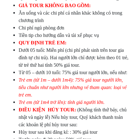
GIÁ TOUR KHÔNG BAO GỒM:
Ăn uống và các chi phí cá nhân khác không có trong
chương trình
Chi phí ngủ phòng đơn
Tiền tip cho hướng dẫn và tài xế phục vụ
QUY ĐỊNH TRẺ EM:
Dưới 05 tuổi: Miễn phí (chi phí phát sinh trên tour gia
đình tự chi trả). Hai người lớn chỉ được kèm theo 01 trẻ,
từ trẻ thứ hai tính 50% giá tour.
Từ 05 – dưới 10 tuổi: 75% giá tour người lớn, nếu như:
Trẻ em (từ 1m – dưới 1m4): 75% giá tour người lớn,
tiêu chuẩn như người lớn nhưng vé tham quan:
loại vé
trẻ em.
Trẻ em (từ 1m4 trở lên): tính giá người lớn.
ĐIỀU KIỆN HỦY TOUR:
(Không tính thứ bảy, chủ
nhật và ngày lễ) Nếu hủy tour, Quý khách thanh toán
các khoản lệ phí hủy tour sau:
Hủy tour sau khi đăng kí: : 30% giá tour