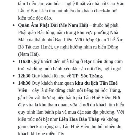
tâm Triển lãm văn hóa – nghệ thuật và nhà hát Cao Văn
Lầu ở Bạc Liêu thu hút nhiều du khách check-in bởi
kiến trúc độc đáo.
Quán Âm Phật Đài (Mẹ Nam Hải)
– thuộc hệ phái
Phật giáo Bắc tông; nằm trong khu vực phường Nhà
Mát của thành phố Bạc Liêu. Với tượng Quan Thế Âm
Bồ Tát cao 11mét, uy nghi hướng nhìn ra biển Đông
(Nam Hải).
11h30
Quý khách đến nhà hàng ở
Bạc Liêu
dùng cơm
trưa và dùng món bánh xèo đặc sản nơi đây, nghỉ ngơi.
12h30
Quý khách lên xe về
TP. Sóc Trăng.
14h30
Quý khách tham quan
k
hu du lịch Tân Huê
Viên
– đây là điểm dừng chân nổi tiếng tại Sóc Trăng,
gắn liền với thương hiệu bánh pía Tân Huê Viên. Nơi
đây vừa là khu tham quan, vừa là nơi du khách tìm hiểu
quy trình làm bánh pía và mua đặc sản địa phương. Với
kiến trúc nổi bật như
Liên Hoa Bảo Tháp
và không
gian check-in rộng rãi, Tân Huê Viên thu hút nhiều du
khách khi ghé miền Tây.