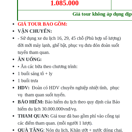
1.085.000
Giá tour không áp dụng dịp
GIÁ TOUR BAO GỒM:
VẬN CHUYỂN:
- Sử dụng xe du lịch 16, 29, 45 chỗ (Phù hợp số lượng)
đời mới máy lạnh, ghế bật, phục vụ đưa đón đoàn suốt
tuyến tham quan.
ĂN UỐNG:
• Ăn các bữa theo chương trình:
1 buổi sáng tô + ly
1 buổi trưa
HDV:
Đoàn có HDV chuyên nghiệp nhiệt tình, phục
vụ tham quan suốt tuyến.
BẢO HIỂM:
Bảo hiểm du lịch theo quy định của Bảo
hiểm du lịch 30.000.000vnđ/vụ.
THAM QUAN:
Giá tour đã bao gồm phí vào cổng tại
các điểm tham quan. (mỗi người 1 lượt)
.
QUÀ TẶNG
: Nón du lịch, Khăn ướt + nước đóng chai.