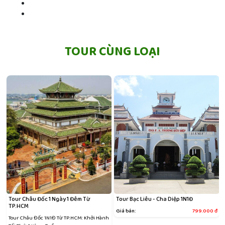
TOUR CÙNG LOẠI
Tour Châu Đốc 1 Ngày 1 Đêm Từ
Tour Bạc Liêu - Cha Diệp 1N1Đ
TP.HCM
đ
Giá bán:
799.000
đ
Tour Châu Đốc 1N1Đ Từ TP.HCM: Khởi Hành