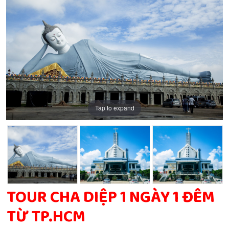
Tap to expand
Tap to expand
Tap to expand
Tap to expand
TOUR CHA DIỆP 1 NGÀY 1 ĐÊM
TỪ TP.HCM