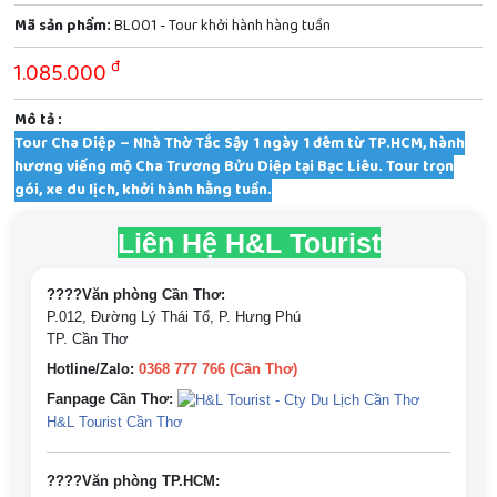
Mã sản phẩm:
BL001 - Tour khởi hành hàng tuần
đ
1.085.000
Mô tả :
Tour Cha Diệp – Nhà Thờ Tắc Sậy 1 ngày 1 đêm từ TP.HCM, hành
hương viếng mộ Cha Trương Bửu Diệp tại Bạc Liêu. Tour trọn
gói, xe du lịch, khởi hành hằng tuần.
Liên Hệ H&L Tourist
????Văn phòng Cần Thơ:
P.012, Đường Lý Thái Tổ, P. Hưng Phú
TP. Cần Thơ
Hotline/Zalo:
0368 777 766 (Cần Thơ)
Fanpage Cần Thơ:
H&L Tourist Cần Thơ
????Văn phòng TP.HCM: