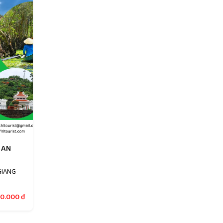
 AN
GIANG
50.000
đ