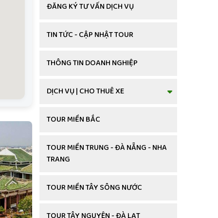
ĐĂNG KÝ TƯ VẤN DỊCH VỤ
TIN TỨC - CẬP NHẬT TOUR
THÔNG TIN DOANH NGHIỆP
DỊCH VỤ | CHO THUÊ XE
TOUR MIỀN BẮC
TOUR MIỀN TRUNG - ĐÀ NẴNG - NHA
TRANG
TOUR MIỀN TÂY SÔNG NƯỚC
TOUR TÂY NGUYÊN - ĐÀ LẠT