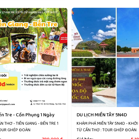
ến Tre - Cồn Phụng 1 Ngày
DU LỊCH MIỀN TÂY 5N4D
N THƠ - TIỀN GIANG - BẾN TRE 1
KHÁM PHÁ MIỀN TÂY 5N4D - KHỞI
TOUR GHÉP ĐOÀN
TỪ CẦN THƠ : TOUR GHÉP ĐOÀN