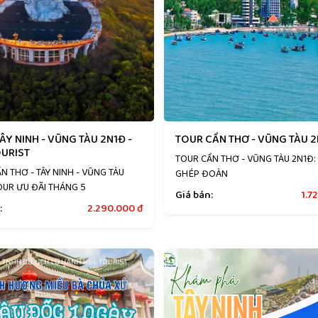
ÂY NINH - VŨNG TÀU 2N1Đ -
TOUR CẦN THƠ - VŨNG TÀU 
URIST
TOUR CẦN THƠ - VŨNG TÀU 2N1Đ:
N THƠ - TÂY NINH - VŨNG TÀU
GHÉP ĐOÀN
OUR ƯU ĐÃI THÁNG 5
Giá bán:
1.7
:
2.290.000
đ