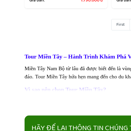
Giá bán:
1.790.000
đ
Giá bán
First
Tour Miền Tây – Hành Trình Khám Phá 
Miền Tây Nam Bộ từ lâu đã được biết đến là vùng
đáo. Tour Miền Tây hứa hẹn mang đến cho du khá
Vì sao nên chọn Tour Miền Tây?
Khám phá chợ nổi Cái Răng, Phong Điền – nơ
Tham quan miệt vườn trái cây, tận tay hái và 
Dạo chơi trên những con rạch nhỏ, nghe đờn ca
HÃY ĐỂ LẠI THÔNG TIN CHÚNG T