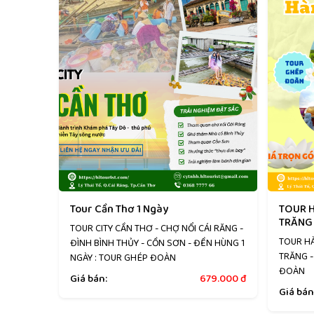
Tour Cần Thơ 1 Ngày
TOUR 
TRĂNG 
TOUR CITY CẦN THƠ - CHỢ NỔI CÁI RĂNG -
TOUR H
ĐÌNH BÌNH THỦY - CỒN SƠN - ĐỀN HÙNG 1
TRĂNG -
NGÀY : TOUR GHÉP ĐOÀN
ĐOÀN
Giá bán:
679.000
đ
Giá bán