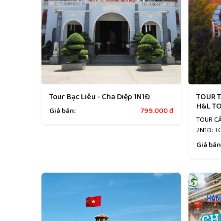
Tour Bạc Liêu - Cha Diệp 1N1Đ
TOUR T
H&L TO
Giá bán:
799.000
đ
TOUR CẦ
2N1Đ: T
Giá bán