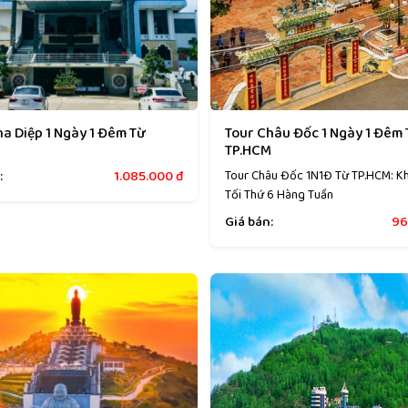
ha Diệp 1 Ngày 1 Đêm Từ
Tour Châu Đốc 1 Ngày 1 Đêm
M
TP.HCM
:
1.085.000
đ
Tour Châu Đốc 1N1Đ Từ TP.HCM: K
Tối Thứ 6 Hàng Tuần
Giá bán:
96