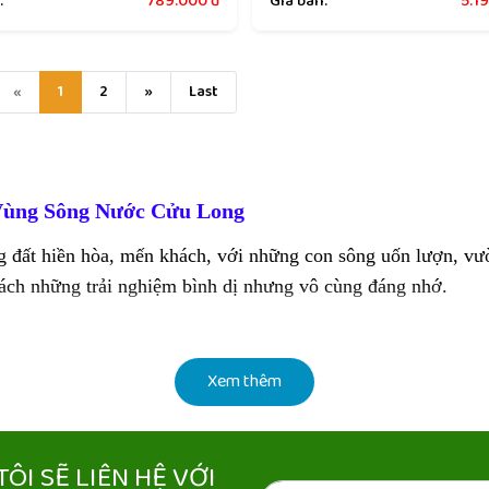
:
789.000
đ
Giá bán:
5.1
«
1
2
»
Last
Vùng Sông Nước Cửu Long
 đất hiền hòa, mến khách, với những con sông uốn lượn, vườ
ch những trải nghiệm bình dị nhưng vô cùng đáng nhớ.
i buôn bán tấp nập trên sông.
Xem thêm
thưởng thức trái chín tại vườn.
 tài tử – di sản văn hóa phi vật thể.
ÔI SẼ LIÊN HỆ VỚI