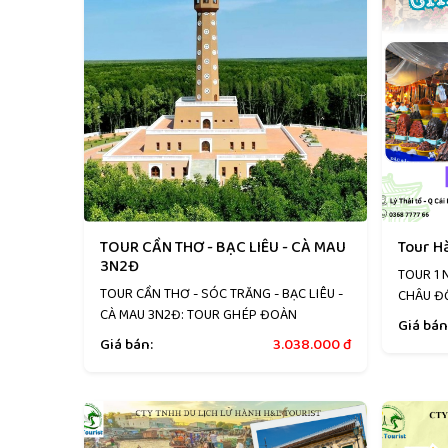
TOUR CẦN THƠ - BẠC LIÊU - CÀ MAU
Tour H
3N2Đ
TOUR 1 
TOUR CẦN THƠ - SÓC TRĂNG - BẠC LIÊU -
CHÂU ĐỐ
CÀ MAU 3N2Đ: TOUR GHÉP ĐOÀN
Giá bán
Giá bán:
3.038.000
đ