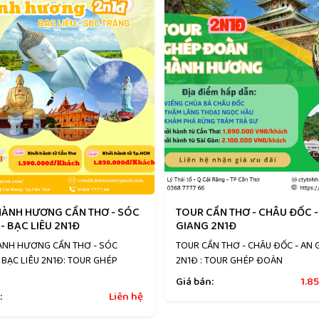
HÀNH HƯƠNG CẦN THƠ - SÓC
TOUR CẦN THƠ - CHÂU ĐỐC -
- BẠC LIÊU 2N1Đ
GIANG 2N1Đ
ÀNH HƯƠNG CẦN THƠ - SÓC
TOUR CẦN THƠ - CHÂU ĐỐC - AN 
 BẠC LIÊU 2N1Đ: TOUR GHÉP
2N1Đ : TOUR GHÉP ĐOÀN
Giá bán:
1.8
:
Liên hệ