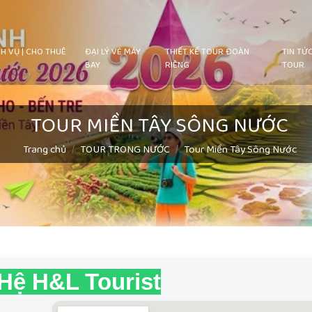
H VỤ | CHO THUÊ
ĐẠI LÝ VÉ MÁY
THIẾT KẾ TOUR ĐOÀN
TIN TỨ
BAY
RIÊNG
TOUR
TOUR MIỀN TÂY SÔNG NƯỚC
Trang chủ
TOUR TRONG NƯỚC
Tour Miền Tây Sông Nước
 Hệ H&L Tourist