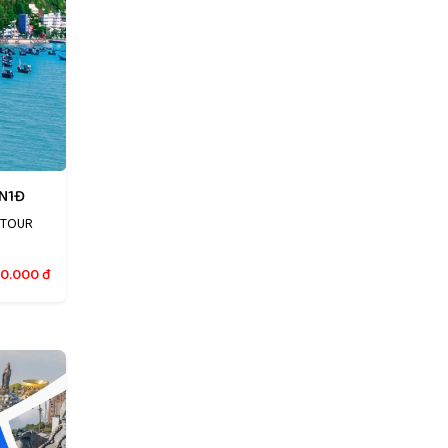
2N1Đ
 TOUR
20.000
đ