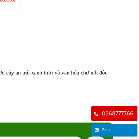
90.000
đ
n cây ăn trái xanh tươi và văn hóa chợ nổi độc
0368777766
Zalo