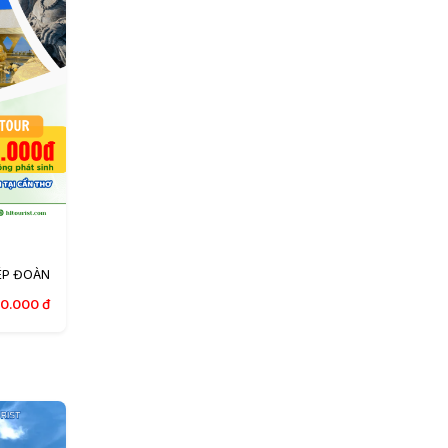
HÉP ĐOÀN
90.000
đ