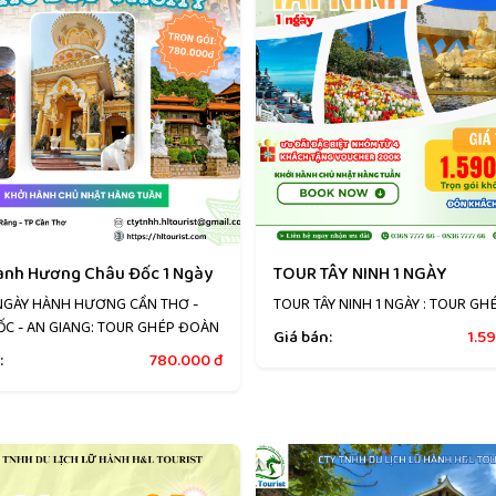
ành Hương Châu Đốc 1 Ngày
TOUR TÂY NINH 1 NGÀY
NGÀY HÀNH HƯƠNG CẦN THƠ -
TOUR TÂY NINH 1 NGÀY : TOUR G
C - AN GIANG: TOUR GHÉP ĐOÀN
Giá bán:
1.5
:
780.000
đ