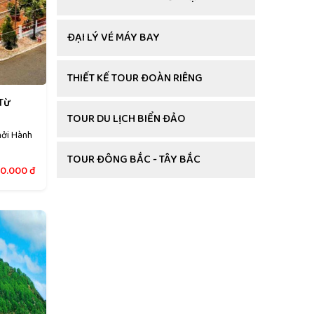
ĐẠI LÝ VÉ MÁY BAY
THIẾT KẾ TOUR ĐOÀN RIÊNG
 Từ
TOUR DU LỊCH BIỂN ĐẢO
hởi Hành
TOUR ĐÔNG BẮC - TÂY BẮC
0.000
đ