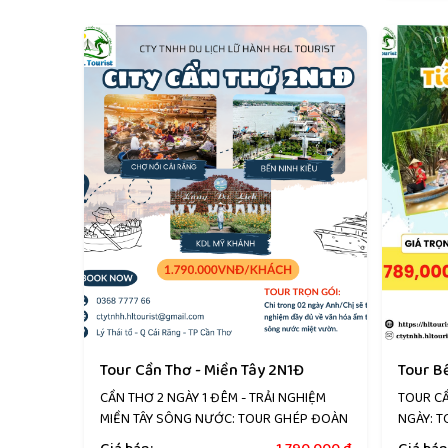
Tour Cần Thơ - Miền Tây 2N1Đ
Tour B
CẦN THƠ 2 NGÀY 1 ĐÊM - TRẢI NGHIỆM
TOUR CẦ
MIỀN TÂY SÔNG NƯỚC: TOUR GHÉP ĐOÀN
NGÀY: 