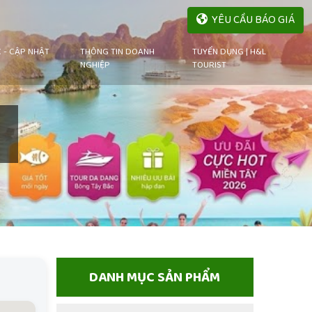
YÊU CẦU BÁO GIÁ
C - CẬP NHẬT
THÔNG TIN DOANH
TUYỂN DỤNG | H&L
NGHIỆP
TOURIST
DANH MỤC SẢN PHẨM