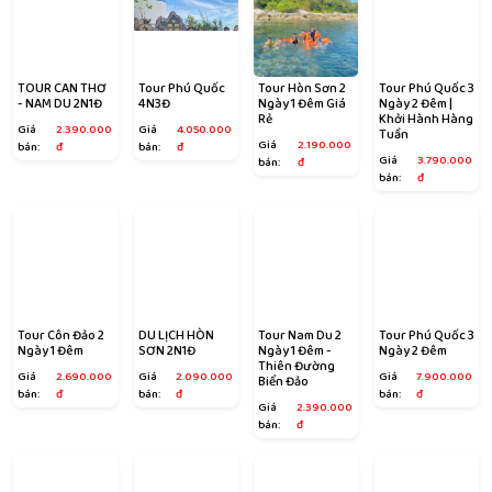
TOUR CAN THƠ
Tour Phú Quốc
Tour Hòn Sơn 2
Tour Phú Quốc 3
- NAM DU 2N1Đ
4N3Đ
Ngày 1 Đêm Giá
Ngày 2 Đêm |
Rẻ
Khởi Hành Hàng
Giá
2.390.000
Giá
4.050.000
Tuần
Giá
2.190.000
bán:
đ
bán:
đ
Giá
3.790.000
bán:
đ
bán:
đ
Tour Côn Đảo 2
DU LỊCH HÒN
Tour Nam Du 2
Tour Phú Quốc 3
Ngày 1 Đêm
SƠN 2N1Đ
Ngày 1 Đêm -
Ngày 2 Đêm
Thiên Đường
Giá
2.690.000
Giá
2.090.000
Giá
7.900.000
Biển Đảo
bán:
đ
bán:
đ
bán:
đ
Giá
2.390.000
bán:
đ