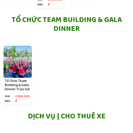
bán:
đ
TỔ CHỨC TEAM BUILDING & GALA
DINNER
Tổ Chức Team
Building & Gala
Dinner Trọn Gói
Giá
2.590.000
bán:
đ
DỊCH VỤ | CHO THUÊ XE