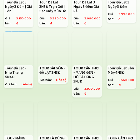
Tour Đà Lạt 3
Tour Đà Lạt
Tour Đà Lạt 3
Tour Đà Lạt 3
Ngày 3 Đêm | Giá
3N3Đ Trọn Gói |
Ngày 3 Đêm Giá
Ngày 3 Đêm
Tốt
Săn Mây Mùa Hè
Rẻ
Giá
2.990.000
Giá
3.150.000
Giá
3.390.000
Giá
3.090.000
bán:
đ
bán:
đ
bán:
đ
bán:
đ
Tour Đà Lạt -
TOUR SÀI GÒN -
TOUR CẦN THƠ
Tour Đà Lạt Sân
Nha Trang
ĐÀ LẠT 3N3Đ
- MĂNG ĐEN -
Mây 4N3Đ
5N4Đ
HỒ TÀ ĐÙNG
Giá bán:
Liên hệ
Giá
3.560.000
3N3Đ
Giá bán:
Liên hệ
bán:
đ
Giá
3.979.000
bán:
đ
TOUR MĂNG
TOUR TÀ ĐÙNG
TOUR CẦN THƠ
TOUR CẦN THƠ