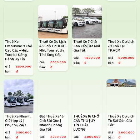
Thuê Xe
Thuê Xe Du Lịch
Thuê Xe 7 Chỗ
Thuê Xe Du Lịch
Limousine 9 Chỗ
45 Chỗ TP.HCM –
Cao Cấp | Xe Mới
29 Chỗ Tại
Cao Cấp – H&L
H&L Tourist Uy
Giá Tốt
TP.HCM
Tourist Đồng
Tín Hàng Đầu
Giá
1.800.000
Giá
5.000.000
Hành Uy Tín
Giá
6.500.000
bán:
đ
bán:
đ
Giá
5.500.000
bán:
đ
bán:
đ
Thuê Xe Nhanh,
Đặt Thuê Xe 16
THUÊ XE 16 CHỔ
Thuê Xe Du Lịch
Giá Hợp Lý |
Chỗ Sài Gòn |
CẦN THƠ | UY
Từ Sài Gòn Giá
Phục Vụ 24/7
Nhanh Chóng
TÍN CHẤT
Tốt
Giá Tốt
LƯỢNG
Giá
3.500.000
Giá
3.000.000
Giá
2.790.000
Giá
2.000.000
bán:
đ
bán:
đ