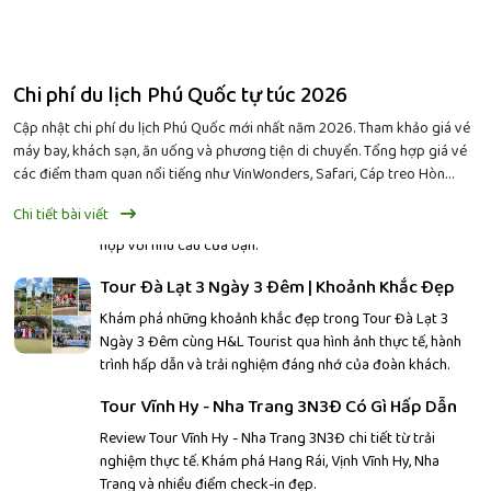
Quốc.
Shangri-La – vùng đất được ví như thiên đường nơi hạ giới.
• Chinh phục Hẻm núi Hổ Khiêu Hiệp hùng vĩ giữa núi non
Giá Tour Đà Lạt 3 Ngày 3 Đêm
trùng điệp. • Tham quan Tu viện Tùng Tán Lâm mang đậm
nét văn hóa Tây Tạng. • Ngắm Núi tuyết Ngọc Long với
Giá Tour Đà Lạt 3 Ngày 3 Đêm trọn gói mới nhất tại H&L
Chi phí du lịch Phú Quốc tự túc 2026
khung cảnh thiên nhiên kỳ vĩ quanh năm. • Trải nghiệm hành
Tourist, lịch khởi hành hàng tuần, lịch trình hấp dẫn, dịch vụ
trình kết hợp giữa văn hóa, thiên nhiên và những cảnh sắc
chất lượng, giá tốt, khởi hành từ Cần Thơ & TP.HCM.
Cập nhật chi phí du lịch Phú Quốc mới nhất năm 2026. Tham khảo giá vé
đẹp tựa cổ tích.
máy bay, khách sạn, ăn uống và phương tiện di chuyển. Tổng hợp giá vé
Đi Đà Lạt Tự Túc Hay Đi Tour
các điểm tham quan nổi tiếng như VinWonders, Safari, Cáp treo Hòn
Thơm, Tour 3 Đảo... Dự toán chi phí cho chuyến đi Phú Quốc 3 ngày 2
Đi Đà Lạt tự túc hay đi tour sẽ tiết kiệm và thuận tiện hơn?
Chi tiết bài viết
đêm. So sánh chi phí giữa du lịch tự túc và tour trọn gói. Chia sẻ kinh
Cùng H&L Tourist so sánh ưu, nhược điểm để lựa chọn phù
nghiệm giúp tối ưu ngân sách và hạn chế phát sinh chi phí.
hợp với nhu cầu của bạn.
Tour Đà Lạt 3 Ngày 3 Đêm | Khoảnh Khắc Đẹp
Khám phá những khoảnh khắc đẹp trong Tour Đà Lạt 3
Ngày 3 Đêm cùng H&L Tourist qua hình ảnh thực tế, hành
trình hấp dẫn và trải nghiệm đáng nhớ của đoàn khách.
Tour Vĩnh Hy - Nha Trang 3N3Đ Có Gì Hấp Dẫn
Review Tour Vĩnh Hy - Nha Trang 3N3Đ chi tiết từ trải
nghiệm thực tế. Khám phá Hang Rái, Vịnh Vĩnh Hy, Nha
Trang và nhiều điểm check-in đẹp.