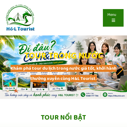
Menu
TOUR TRONG NƯỚC
Khám phá tour du lịch trong nước giá tốt, khởi hành
thường xuyên cùng H&L Tourist.
TOUR NỔI BẬT