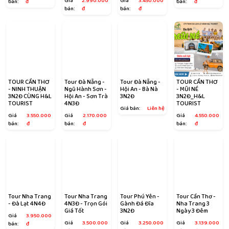
Giá
2.990.000
Giá
3.450.000
bán:
đ
bán:
đ
bán:
đ
bán:
đ
TOUR CẦN THƠ
Tour Đà Nẵng -
Tour Đà Nẵng -
TOUR CẦN THƠ
- NINH THUẬN
Ngũ Hành Sơn -
Hội An - Bà Nà
- MŨI NÉ
3N2Đ CÙNG H&L
Hội An - Sơn Trà
3N2Đ
3N2Đ_H&L
TOURIST
4N3Đ
TOURIST
Giá bán:
Liên hệ
Giá
3.550.000
Giá
2.170.000
Giá
4.550.000
bán:
đ
bán:
đ
bán:
đ
Tour Nha Trang
Tour Nha Trang
Tour Phú Yên -
Tour Cần Thơ -
- Đà Lạt 4N4Đ
4N3Đ - Trọn Gói
Gành Đá Đĩa
Nha Trang 3
Giá Tốt
3N2Đ
Ngày 3 Đêm
Giá
3.950.000
Giá
3.500.000
Giá
3.250.000
Giá
3.139.000
bán:
đ