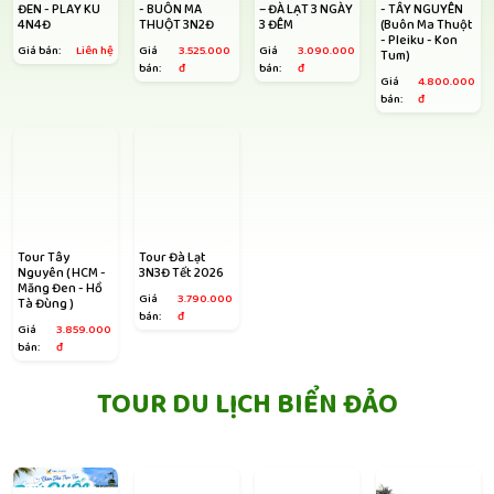
ĐEN - PLAY KU
- BUÔN MA
– ĐÀ LẠT 3 NGÀY
- TÂY NGUYÊN
4N4Đ
THUỘT 3N2Đ
3 ĐÊM
(Buôn Ma Thuột
- Pleiku - Kon
Giá bán:
Liên hệ
Giá
3.525.000
Giá
3.090.000
Tum)
bán:
đ
bán:
đ
Giá
4.800.000
bán:
đ
Tour Tây
Tour Đà Lạt
Nguyên ( HCM -
3N3Đ Tết 2026
Măng Đen - Hồ
Giá
3.790.000
Tà Đùng )
bán:
đ
Giá
3.859.000
bán:
đ
TOUR DU LỊCH BIỂN ĐẢO