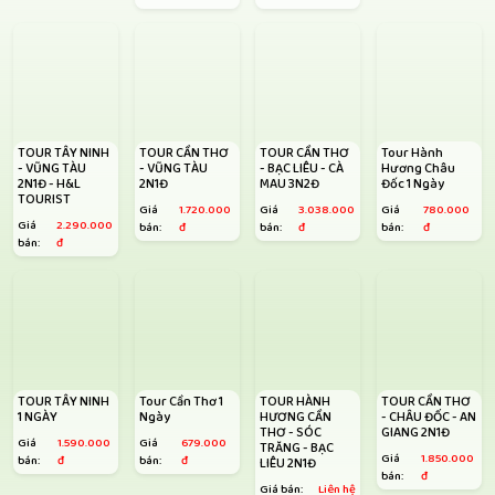
TOUR TÂY NINH
TOUR CẦN THƠ
TOUR CẦN THƠ
Tour Hành
- VŨNG TÀU
- VŨNG TÀU
- BẠC LIÊU - CÀ
Hương Châu
2N1Đ - H&L
2N1Đ
MAU 3N2Đ
Đốc 1 Ngày
TOURIST
Giá
1.720.000
Giá
3.038.000
Giá
780.000
Giá
2.290.000
bán:
đ
bán:
đ
bán:
đ
bán:
đ
TOUR TÂY NINH
Tour Cần Thơ 1
TOUR HÀNH
TOUR CẦN THƠ
1 NGÀY
Ngày
HƯƠNG CẦN
- CHÂU ĐỐC - AN
THƠ - SÓC
GIANG 2N1Đ
Giá
1.590.000
Giá
679.000
TRĂNG - BẠC
Giá
1.850.000
bán:
đ
bán:
đ
LIÊU 2N1Đ
bán:
đ
Giá bán:
Liên hệ