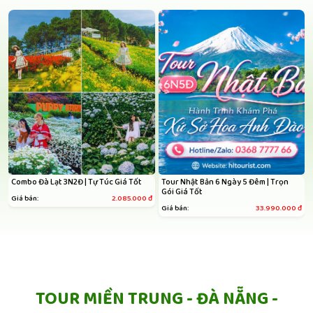
Combo Đà Lạt 3N2Đ | Tự Túc Giá Tốt
Tour Nhật Bản 6 Ngày 5 Đêm | Trọn
Gói Giá Tốt
Giá bán:
2.085.000
đ
Giá bán:
33.990.000
đ
TOUR MIỀN TRUNG - ĐÀ NẴNG -