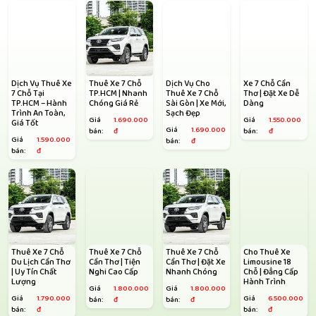
Dịch Vụ Thuê Xe
Thuê Xe 7 Chỗ
Dịch Vụ Cho
Xe 7 Chỗ Cần
7 Chỗ Tại
TP.HCM | Nhanh
Thuê Xe 7 Chỗ
Thơ | Đặt Xe Dễ
TP.HCM – Hành
Chóng Giá Rẻ
Sài Gòn | Xe Mới,
Dàng
Trình An Toàn,
Sạch Đẹp
Giá
1.690.000
Giá
1.550.000
Giá Tốt
Giá
1.690.000
bán:
đ
bán:
đ
Giá
1.590.000
bán:
đ
bán:
đ
Thuê Xe 7 Chỗ
Thuê Xe 7 Chỗ
Thuê Xe 7 Chỗ
Cho Thuê Xe
Du Lịch Cần Thơ
Cần Thơ | Tiện
Cần Thơ | Đặt Xe
Limousine 18
| Uy Tín Chất
Nghi Cao Cấp
Nhanh Chóng
Chỗ | Đẳng Cấp
Lượng
Hành Trình
Giá
1.800.000
Giá
1.800.000
Giá
1.790.000
Giá
6.500.000
bán:
đ
bán:
đ
bán:
đ
bán:
đ