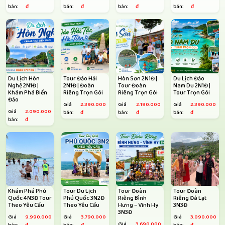
bán:
đ
bán:
đ
bán:
đ
bán:
đ
Du Lịch Hòn
Tour Đảo Hải
Hòn Sơn 2N1Đ |
Du Lịch Đảo
Nghệ 2N1Đ |
2N1Đ | Đoàn
Tour Đoàn
Nam Du 2N1Đ |
Khám Phá Biển
Riêng Trọn Gói
Riêng Trọn Gói
Tour Trọn Gói
Đảo
Giá
2.390.000
Giá
2.190.000
Giá
2.390.000
Giá
2.090.000
bán:
đ
bán:
đ
bán:
đ
bán:
đ
Khám Phá Phú
Tour Du Lịch
Tour Đoàn
Tour Đoàn
Quốc 4N3Đ Tour
Phú Quốc 3N2Đ
Riêng Bình
Riêng Đà Lạt
Theo Yêu Cầu
Theo Yêu Cầu
Hưng – Vĩnh Hy
3N3Đ
3N3Đ
Giá
9.990.000
Giá
3.790.000
Giá
3.090.000
Giá
3.690.000