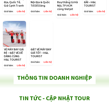
Địa, Quốc Tế,
Nội Địa & Quốc
Bay thẳng từ Hà
ĐÃI – H&L
Giá Cạnh Tranh
Tế Dễ Dàng
Nội, TP.HCM
TOURIST
cùng Vietjet
Giá bán:
Liên hệ
Giá bán:
Liên hệ
Giá bán:
Liên hệ
Giá bán:
Liên hệ
VÉ MÁY BAY GIÁ
ĐẶT VÉ MÁY BAY
RẺ – ĐẶT VÉ DỄ
GIÁ TỐT – H&L
DÀNG CÙNG
TOURIST
H&L TOURIST
Giá bán:
Liên hệ
Giá bán:
Liên hệ
THÔNG TIN DOANH NGHIỆP
TIN TỨC - CẬP NHẬT TOUR