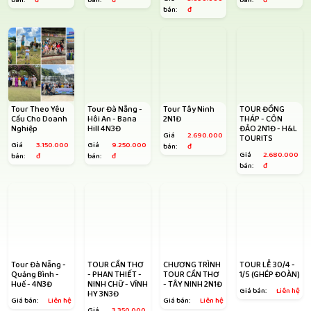
bán:
đ
bán:
đ
bán:
đ
bán:
đ
Tour Theo Yêu
Tour Đà Nẵng -
Tour Tây Ninh
TOUR ĐỒNG
Cầu Cho Doanh
Hôi An - Bana
2N1Đ
THÁP - CÔN
Nghiệp
Hill 4N3Đ
ĐẢO 2N1Đ - H&L
Giá
2.690.000
TOURITS
Giá
3.150.000
Giá
9.250.000
bán:
đ
Giá
2.680.000
bán:
đ
bán:
đ
bán:
đ
Tour Đà Nẵng -
TOUR CẦN THƠ
CHƯƠNG TRÌNH
TOUR LỄ 30/4 -
Quảng Bình -
- PHAN THIẾT -
TOUR CẦN THƠ
1/5 (GHÉP ĐOÀN)
Huế - 4N3Đ
NINH CHỮ - VĨNH
- TÂY NINH 2N1Đ
Giá bán:
Liên hệ
HY 3N3Đ
Giá bán:
Liên hệ
Giá bán:
Liên hệ
Giá
3.350.000