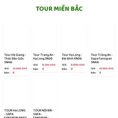
TOUR MIỀN BẮC
Tour Hà Giang -
Tour Trang An -
Tour Hạ Long -
Tour Tràng An -
Thác Bản Giốc
Hạ Long 3N2Đ
Bái Đính 4N3Đ
Sapa Fansipan
5N4Đ
5N4Đ
Giá
8.260.000
Giá
8.890.000
Giá
10.640.000
Giá
10.500.000
bán:
đ
bán:
đ
bán:
đ
bán:
đ
TOUR HẠ LONG
TOUR NỘI BÀI -
- SAPA
SAPA -
FANSIPAN 6N5D
FANSIPAN -