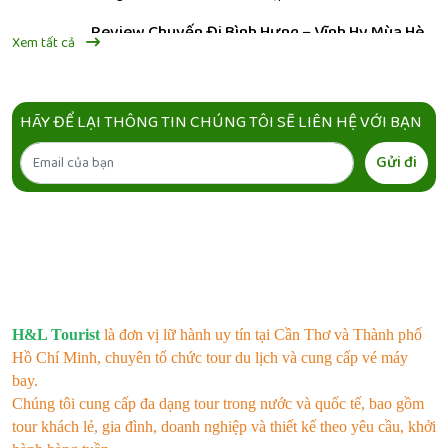
Review Chuyến Đi Bình Hưng – Vĩnh Hy Mùa Hè
Xem tất cả
Này
Khám phá Bình Hưng – Vĩnh Hy 3N3Đ với biển xanh trong
veo, hải sản tươi ngon và hàng loạt điểm check-in đẹp mê
HÃY ĐỂ LẠI THÔNG TIN CHÚNG TÔI SẼ LIÊN HỆ VỚI BẠN
ly. Chuyến đi mùa hè cực chill khởi hành từ Cần Thơ &
TP.HCM.
Tour Du Lịch Hot Mùa Hè 2026
Gửi đi
Khám phá tour du lịch hot mùa hè 2026 cùng H&L Tourist
với nhiều hành trình hấp dẫn như Phú Quốc, Nam Du, Đà
Nẵng, Hòn Sơn giá tốt khởi hành hàng tuần.
Tour Đà Nẵng 3N2Đ Giá Tốt 2026
Tour Đà Nẵng 3N2Đ giá tốt 2026, khám phá Bà Nà Hills,
Hội An, biển Mỹ Khê cùng lịch trình hấp dẫn, dịch vụ chất
H&L Tourist
là đơn vị lữ hành uy tín tại Cần Thơ và Thành phố
lượng và nhiều trải nghiệm đáng nhớ.
Hồ Chí Minh, chuyên tổ chức tour du lịch và cung cấp vé máy
Check-in Phú Quốc 2026
bay.
Chúng tôi cung cấp đa dạng tour trong nước và quốc tế, bao gồm
Khám phá top 10 điểm check-in đẹp nhất Phú Quốc 2026
tour khách lẻ, gia đình, doanh nghiệp và thiết kế theo yêu cầu, khởi
với biển xanh, hoàng hôn cực đẹp và nhiều tọa độ sống ảo