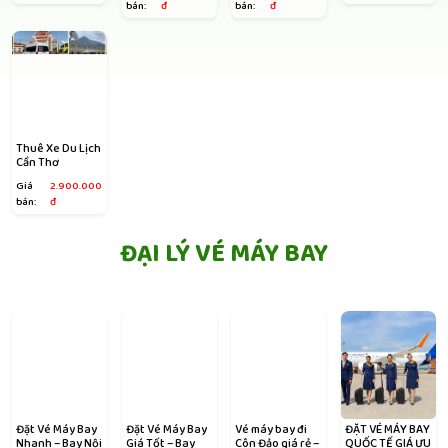
bán:
đ
bán:
đ
Thuê Xe Du Lịch
Cần Thơ
Giá
2.900.000
bán:
đ
ĐẠI LÝ VÉ MÁY BAY
Đặt Vé Máy Bay
Đặt Vé Máy Bay
Vé máy bay đi
ĐẶT VÉ MÁY BAY
Nhanh – Bay Nội
Giá Tốt – Bay
Côn Đảo giá rẻ –
QUỐC TẾ GIÁ ƯU