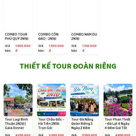
COMBO TOUR
COMBO CÔN
COMBO NAM DU
PHÚ QUÝ 2N1Đ
ĐẢO - 2N1Đ
2N1Đ
Giá
1.600.000
Giá
1.300.000
Giá
1.350.000
bán:
đ
bán:
đ
bán:
đ
THIẾT KẾ TOUR ĐOÀN RIÊNG
Tour Lagi Bình
Tour Châu Đốc -
Tour Đà Nẵng
Tour Phan Thiết
Thuận 2N2Đ |
Hà Tiên 2N1Đ
Đoàn Riêng 3
– Đà Lạt 4 Ngày
Gala Dinner
Trọn Gói
Ngày 2 Đêm
4 Đêm Giá Tốt
Giá
4.250.000
Giá
2.590.000
Giá
3.590.000
Giá
4.650.000