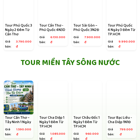
Tour Phú Quốc 3
Tour Cần Thơ -
Tour Sài Gòn –
Tour Phú Quốc
Ngày 2 Đêm Từ
Phú Quốc 4N3D
Phú Quốc 3N2Đ
4 Ngày 3 Đêm Từ
Cần Thơ
TP.HCM
Giá
6.130.000
Giá
7.900.000
Giá
3.790.000
Giá
9.990.000
bán:
đ
bán:
đ
bán:
đ
bán:
đ
TOUR MIỀN TÂY SÔNG NƯỚC
Tour Cần Thơ –
Tour Cha Diệp 1
Tour Châu Đốc 1
Tour Bạc Liêu -
Tây Ninh 1 Ngày
Ngày 1 Đêm Từ
Ngày 1 Đêm Từ
Cha Diệp 1N1Đ
TP.HCM
TP.HCM
Giá
1.590.000
Giá
799.000
Giá
1.085.000
Giá
960.000
bán:
đ
bán:
đ
bán:
đ
bán:
đ