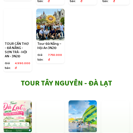
bán:
đ
bán:
đ
bán:
đ
TOUR CẦN THƠ
Tour Đà Nẵng –
- ĐÀ NẴNG -
Hội An 3N2Đ
SƠN TRÀ - HỘI
Giá
7.750.000
AN - 3N2Đ
bán:
đ
Giá
4.990.000
bán:
đ
TOUR TÂY NGUYÊN - ĐÀ LẠT