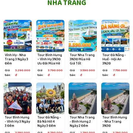
NHA TRANG
Vĩnh Hy - Nha
Tour Bình Hưng
Tour Nha Trang
Tour Đà Nẵng -
Trang 3 Ngày 3
– Vĩnh Hy 3N3Đ
3N3Đ Mùa Hè
Huế - Hội An
Đêm
Ưu Đãi Mùa Hè
Giá Tốt
3N2Đ
Giá
3.290.000
Giá
3.790.000
Giá
3.590.000
Giá
7.750.000
bán:
đ
bán:
đ
bán:
đ
bán:
đ
Tour Bình Hưng
Tour Đà Nẵng -
Tour Nha Trang
Tour Bình Hưng
- Vĩnh Hy 3 Ngày
Bà Nà Hill 4
- Bình Hưng 2
- Nha Trang
3 Đêm
Ngày 3 Đêm
Ngày 2 Đêm
3N3Đ
Giá
3.590.000
Giá
9.790.000
Giá
2.790.000
Giá
3.790.000