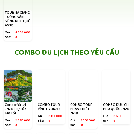
TOUR HÀ GIANG
- ĐỒNG VĂN -
SÔNG NHO QUẾ
4N3Đ
Giá
4.050.000
bán:
đ
COMBO DU LỊCH THEO YÊU CẦU
Combo Đà Lạt
COMBO TOUR
COMBO TOUR
COMBO DU LỊCH
3N2Đ | Tự Túc
VĨNH HY 3N2Đ
PHAN THIẾT -
PHÚ QUỐC 3N2Đ
Giá Tốt
2N1Đ
Giá
2.110.000
Giá
2.600.000
Giá
2.085.000
Giá
1.350.000
bán:
đ
bán:
đ
bán:
đ
bán:
đ