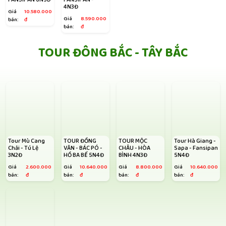
4N3Đ
Giá
10.580.000
Giá
8.590.000
bán:
đ
bán:
đ
TOUR ĐÔNG BẮC - TÂY BẮC
Tour Mù Cang
TOUR ĐỒNG
TOUR MỘC
Tour Hà Giang -
Chải - Tú Lệ
VĂN - BÁC PÓ -
CHÂU - HÒA
Sapa - Fansipan
3N2Đ
HỒ BA BỂ 5N4Đ
BÌNH 4N3Đ
5N4Đ
Giá
2.600.000
Giá
10.640.000
Giá
8.800.000
Giá
10.640.000
bán:
đ
bán:
đ
bán:
đ
bán:
đ