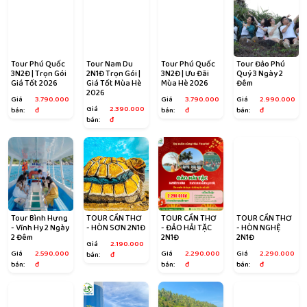
Tour Phú Quốc
Tour Nam Du
Tour Phú Quốc
Tour Đảo Phú
3N2Đ | Trọn Gói
2N1Đ Trọn Gói |
3N2Đ | Ưu Đãi
Quý 3 Ngày 2
Giá Tốt 2026
Giá Tốt Mùa Hè
Mùa Hè 2026
Đêm
2026
Giá
3.790.000
Giá
3.790.000
Giá
2.990.000
Giá
2.390.000
bán:
đ
bán:
đ
bán:
đ
bán:
đ
Tour Bình Hưng
TOUR CẦN THƠ
TOUR CẦN THƠ
TOUR CẦN THƠ
- Vĩnh Hy 2 Ngày
- HÒN SƠN 2N1Đ
- ĐẢO HẢI TẶC
- HÒN NGHỆ
2 Đêm
2N1Đ
2N1Đ
Giá
2.190.000
Giá
2.590.000
Giá
2.290.000
Giá
2.290.000
bán:
đ
bán:
đ
bán:
đ
bán:
đ