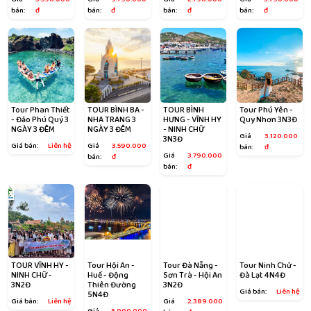
bán:
đ
bán:
đ
bán:
đ
bán:
đ
Tour Phan Thiết
TOUR BÌNH BA -
TOUR BÌNH
Tour Phú Yên -
- Đảo Phú Quý 3
NHA TRANG 3
HƯNG - VĨNH HY
Quy Nhơn 3N3Đ
NGÀY 3 ĐÊM
NGÀY 3 ĐÊM
- NINH CHỮ
Giá
3.120.000
3N3Đ
Giá bán:
Liên hệ
Giá
3.590.000
bán:
đ
Giá
3.790.000
bán:
đ
bán:
đ
TOUR VĨNH HY -
Tour Hội An -
Tour Đà Nẵng -
Tour Ninh Chử -
NINH CHỮ -
Huế - Động
Sơn Trà - Hội An
Đà Lạt 4N4Đ
3N2Đ
Thiên Đường
3N2Đ
Giá bán:
Liên hệ
5N4Đ
Giá bán:
Liên hệ
Giá
2.389.000