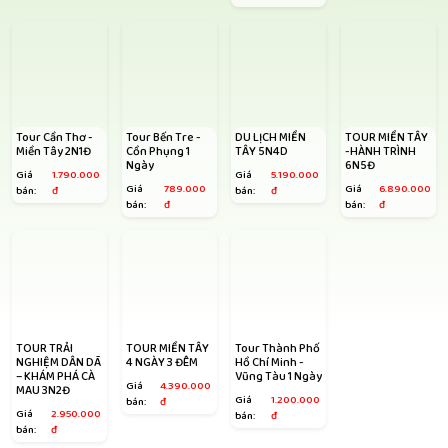
Tour Cần Thơ -
Tour Bến Tre -
DU LỊCH MIỀN
TOUR MIỀN TÂY
Miền Tây 2N1Đ
Cồn Phụng 1
TÂY 5N4D
-HÀNH TRÌNH
Ngày
6N5Đ
Giá
1.790.000
Giá
5.190.000
Giá
789.000
Giá
6.890.000
bán:
đ
bán:
đ
bán:
đ
bán:
đ
TOUR TRẢI
TOUR MIỀN TÂY
Tour Thành Phố
NGHIỆM DÂN DÃ
4 NGÀY 3 ĐÊM
Hồ Chí Minh -
– KHÁM PHÁ CÀ
Vũng Tàu 1 Ngày
Giá
4.390.000
MAU 3N2Đ
Giá
1.200.000
bán:
đ
Giá
2.950.000
bán:
đ
bán:
đ