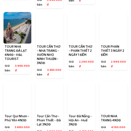
Giá
3.990.000
bán:
đ
bán:
đ
TOUR NHA
TOUR CẦN THƠ
TOUR CẦN THƠ
TOUR PHAN
TRANG ĐÀ LẠT
- NHA TRANG -
- PHAN THIẾT 2
THIẾT 3 NGÀY 2
4N4Đ - H&L
VƯỜN NHO
NGÀY 1 ĐÊM
ĐÊM
TOURIST
NINH THUẬN -
Giá
2.290.000
Giá
2.999.000
3N3Đ
Giá
3.960.000
bán:
đ
bán:
đ
Giá
3.450.000
bán:
đ
bán:
đ
Tour Qui Nhơn -
Tour Cần Thơ -
Tour Đà Nẵng -
TOUR NHA
Phú Yên 4N3Đ
Phan Thiết - Đà
Hội An - Huế
TRANG 4N3Đ
Lạt 3N2Đ
3N2Đ
Giá
3.880.000
Giá
4.190.000