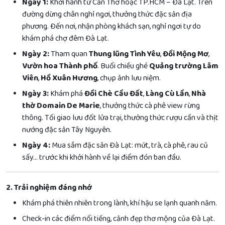
Ngày 1:
Khởi hành từ Cần Thơ hoặc TP.HCM – Đà Lạt. Trên
đường dừng chân nghỉ ngơi, thưởng thức đặc sản địa
phương. Đến nơi, nhận phòng khách sạn, nghỉ ngơi tự do
khám phá chợ đêm Đà Lạt.
Ngày 2:
Tham quan
Thung lũng Tình Yêu
,
Đồi Mộng Mơ
,
Vườn hoa Thành phố
. Buổi chiều ghé
Quảng trường Lâm
Viên
,
Hồ Xuân Hương
, chụp ảnh lưu niệm.
Ngày 3:
Khám phá
Đồi Chè Cầu Đất
,
Làng Cù Lần
,
Nhà
thờ Domain De Marie
, thưởng thức cà phê view rừng
thông. Tối giao lưu đốt lửa trại, thưởng thức rượu cần và thịt
nướng đặc sản Tây Nguyên.
Ngày 4:
Mua sắm đặc sản Đà Lạt: mứt, trà, cà phê, rau củ
sấy… trước khi khởi hành về lại điểm đón ban đầu.
2. Trải nghiệm đáng nhớ
Khám phá thiên nhiên trong lành, khí hậu se lạnh quanh năm.
Check-in các điểm nổi tiếng, cảnh đẹp thơ mộng của Đà Lạt.