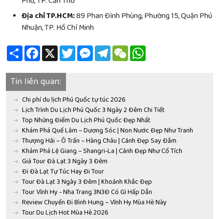
Phú, TP. Cần Thơ
Địa chỉ TP.HCM:
89 Phan Đình Phùng, Phường 15, Quận Phú
Nhuận, TP. Hồ Chí Minh
Share
Facebook
X
Twitter
Messenger
Telegram
WeChat
WhatsApp
Tin liên quan:
Chi phí du lịch Phú Quốc tự túc 2026
Lịch Trình Du Lịch Phú Quốc 3 Ngày 2 Đêm Chi Tiết
Top Những Điểm Du Lịch Phú Quốc Đẹp Nhất
Khám Phá Quế Lâm – Dương Sóc | Non Nước Đẹp Như Tranh
Thượng Hải – Ô Trấn – Hàng Châu | Cảnh Đẹp Say Đắm
Khám Phá Lệ Giang – Shangri-La | Cảnh Đẹp Như Cổ Tích
Giá Tour Đà Lạt 3 Ngày 3 Đêm
Đi Đà Lạt Tự Túc Hay Đi Tour
Tour Đà Lạt 3 Ngày 3 Đêm | Khoảnh Khắc Đẹp
Tour Vĩnh Hy - Nha Trang 3N3Đ Có Gì Hấp Dẫn
Review Chuyến Đi Bình Hưng – Vĩnh Hy Mùa Hè Này
Tour Du Lịch Hot Mùa Hè 2026