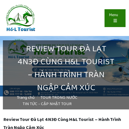
Menu
REVIEW TOUR ĐÀ LẠT
4N3Đ CÙNG H&L TOURIST
– HÀNH TRÌNH TRÀN
NGẬP CẢM XÚC
Trang chủ
TOUR TRONG NƯỚC
TIN TỨC - CẬP NHẬT TOUR
Review Tour Đà Lạt 4N3Đ Cùng H&L Tourist – Hành Trình
Tràn Ngập Cảm Xúc