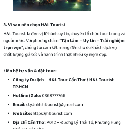
3. Vì sao nên chọn H&L Tourist
H&L Tourist là đơn vị lữ hành uy tín, chuyên tổ chức tour trong và
ngoài nước. Với phương châm
“Tận tâm – Uy tín – Trải nghiệm
trọn vẹn”
, chúng tôi cam kết mang đến cho du khách dịch vụ
chất lượng, giá tốt và hành trình thật nhiều kỷ niệm đẹp.
Liên hệ tư vấn & đặt tour:
Công ty Du lịch – H&L Tour Cần Thơ / H&L Tourist –
TP.HCM
Hotline/Zalo:
0368777766
Email:
cty.tnhh.hltourist@gmail.com
Website:
https://hltourist.com
Địa chỉ Cần Thơ:
P012 – Đường Lý Thái Tổ, Phường Hưng