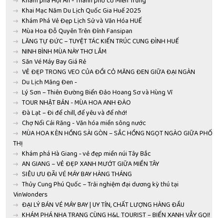
Khám phá Hội An - Thành phố cổ Miền Trung
Khai Mạc Năm Du Lịch Quốc Gia Huế 2025
Khám Phá Vẻ Đẹp Lịch Sử và Văn Hóa HUẾ
Mùa Hoa Đỗ Quyên Trên Đỉnh Fansipan
LĂNG TỰ ĐỨC – TUYỆT TÁC KIẾN TRÚC CUNG ĐÌNH HUẾ
NINH BÌNH MÙA NÀY THƠ LẮM
Săn Vé Máy Bay Giá Rẻ
VẺ ĐẸP TRONG VEO CỦA ĐỒI CỎ MĂNG ĐEN GIỮA ĐẠI NGÀN
Du Lịch Măng Đen -
Lý Sơn – Thiên Đường Biển Đảo Hoang Sơ và Hùng Vĩ
TOUR NHẬT BẢN - MÙA HOA ANH ĐÀO
Đà Lạt – Đi để chill, để yêu và để nhớ!
Chợ Nổi Cái Răng - Văn hóa miền sông nước
MÙA HOA KÈN HỒNG SÀI GÒN – SẮC HỒNG NGỌT NGÀO GIỮA PHỐ
THỊ
Khám phá Hà Giang - vẻ đẹp miền núi Tây Bắc
AN GIANG – VẺ ĐẸP XANH MƯỚT GIỮA MIỀN TÂY
SIÊU ƯU ĐÃI VÉ MÁY BAY HÀNG THÁNG
Thủy Cung Phú Quốc – Trải nghiệm đại dương kỳ thú tại
VinWonders
ĐẠI LÝ BÁN VÉ MÁY BAY | UY TÍN, CHẤT LƯỢNG HÀNG ĐẦU
KHÁM PHÁ NHA TRANG CÙNG H&L TOURIST – BIỂN XANH VẪY GỌI!