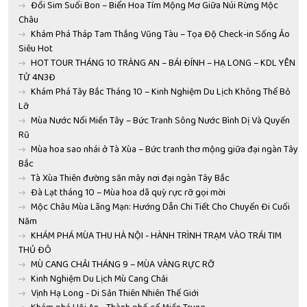
Đồi Sim Suối Bon – Biển Hoa Tím Mộng Mơ Giữa Núi Rừng Mộc
Châu
Khám Phá Tháp Tam Thắng Vũng Tàu – Tọa Độ Check-in Sống Ảo
Siêu Hot
HOT TOUR THÁNG 10 TRÀNG AN – BÁI ĐÍNH – HẠ LONG – KDL YÊN
TỬ 4N3Đ
Khám Phá Tây Bắc Tháng 10 – Kinh Nghiệm Du Lịch Không Thể Bỏ
Lỡ
Mùa Nước Nổi Miền Tây – Bức Tranh Sông Nước Bình Dị Và Quyến
Rũ
Mùa hoa sao nhái ở Tà Xùa – Bức tranh thơ mộng giữa đại ngàn Tây
Bắc
Tà Xùa Thiên đường săn mây nơi đại ngàn Tây Bắc
Đà Lạt tháng 10 – Mùa hoa dã quỳ rực rỡ gọi mời
Mộc Châu Mùa Lãng Mạn: Hướng Dẫn Chi Tiết Cho Chuyến Đi Cuối
Năm
KHÁM PHÁ MÙA THU HÀ NỘI - HÀNH TRÌNH TRẠM VÀO TRÁI TIM
THỦ ĐÔ
MÙ CANG CHẢI THÁNG 9 – MÙA VÀNG RỰC RỠ
Kinh Nghiệm Du Lịch Mù Cang Chải
Vịnh Hạ Long - Di Sản Thiên Nhiên Thế Giới