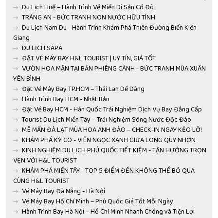
Du Lịch Huế – Hành Trình Về Miền Di Sản Cố Đô
TRÀNG AN - BỨC TRANH NON NƯỚC HỮU TÌNH
Du Lịch Nam Du - Hành Trình Khám Phá Thiên Đường Biển Kiên
Giang
DU LỊCH SAPA
ĐẶT VÉ MÁY BAY H&L TOURIST | UY TÍN, GIÁ TỐT
VƯỜN HOA MẬN TẠI BẢN PHIÊNG CÀNH - BỨC TRANH MÙA XUÂN
YÊN BÌNH
Đặt Vé Máy Bay TP.HCM – Thái Lan Dể Dàng
Hành Trình Bay HCM - Nhật Bản
Đặt Vé Bay HCM - Hàn Quốc Trải Nghiệm Dịch Vụ Bay Đẳng Cấp
Tourist Du Lịch Miền Tây – Trải Nghiệm Sông Nước Độc Đáo
MÊ MẨN ĐÀ LẠT MÙA HOA ANH ĐÀO – CHECK-IN NGAY KẺO LỠ!
KHÁM PHÁ KỲ CO - VIÊN NGỌC XANH GIỮA LONG QUY NHƠN
KINH NGHIỆM DU LỊCH PHÚ QUỐC TIẾT KIỆM - TẬN HƯỞNG TRỌN
VẸN VỚI H&L TOURIST
KHÁM PHÁ MIỀN TÂY - TOP 5 ĐIỂM ĐẾN KHÔNG THỂ BỎ QUA
CÙNG H&L TOURIST
Vé Máy Bay Đà Nẵng - Hà Nội
Vé Máy Bay Hồ Chí Minh – Phú Quốc Giá Tốt Mỗi Ngày
Hành Trình Bay Hà Nội – Hồ Chí Minh Nhanh Chóng và Tiện Lợi