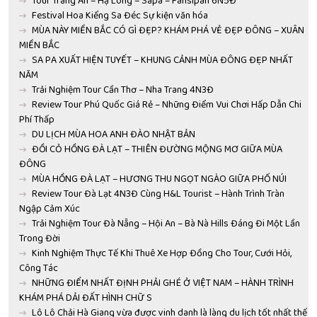
Tour Tràng An – Hạ Long – Sapa – Fansipan 6N5Đ
Festival Hoa Kiểng Sa Đéc Sự kiện văn hóa
MÙA NÀY MIỀN BẮC CÓ GÌ ĐẸP? KHÁM PHÁ VẺ ĐẸP ĐÔNG – XUÂN
MIỀN BẮC
SA PA XUẤT HIỆN TUYẾT – KHUNG CẢNH MÙA ĐÔNG ĐẸP NHẤT
NĂM
Trải Nghiệm Tour Cần Thơ – Nha Trang 4N3Đ
Review Tour Phú Quốc Giá Rẻ – Những Điểm Vui Chơi Hấp Dẫn Chi
Phí Thấp
DU LỊCH MÙA HOA ANH ĐÀO NHẬT BẢN
ĐỒI CỎ HỒNG ĐÀ LẠT – THIÊN ĐƯỜNG MỘNG MƠ GIỮA MÙA
ĐÔNG
MÙA HỒNG ĐÀ LẠT – HƯƠNG THU NGỌT NGÀO GIỮA PHỐ NÚI
Review Tour Đà Lạt 4N3Đ Cùng H&L Tourist – Hành Trình Tràn
Ngập Cảm Xúc
Trải Nghiệm Tour Đà Nẵng – Hội An – Bà Nà Hills Đáng Đi Một Lần
Trong Đời
Kinh Nghiệm Thực Tế Khi Thuê Xe Hợp Đồng Cho Tour, Cưới Hỏi,
Công Tác
NHỮNG ĐIỂM NHẤT ĐỊNH PHẢI GHÉ Ở VIỆT NAM – HÀNH TRÌNH
KHÁM PHÁ DẢI ĐẤT HÌNH CHỮ S
Lô Lô Chải Hà Giang vừa được vinh danh là làng du lịch tốt nhất thế