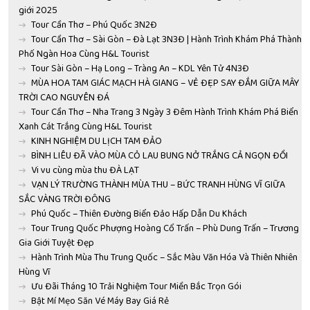
giới 2025
Tour Cần Thơ – Phú Quốc 3N2Đ
Tour Cần Thơ – Sài Gòn – Đà Lạt 3N3Đ | Hành Trình Khám Phá Thành
Phố Ngàn Hoa Cùng H&L Tourist
Tour Sài Gòn – Hạ Long – Tràng An – KDL Yên Tử 4N3Đ
MÙA HOA TAM GIÁC MẠCH HÀ GIANG – VẺ ĐẸP SAY ĐẮM GIỮA MÂY
TRỜI CAO NGUYÊN ĐÁ
Tour Cần Thơ – Nha Trang 3 Ngày 3 Đêm Hành Trình Khám Phá Biển
Xanh Cát Trắng Cùng H&L Tourist
KINH NGHIỆM DU LỊCH TAM ĐẢO
BÌNH LIÊU ĐÃ VÀO MÙA CỎ LAU BUNG NỞ TRẮNG CẢ NGỌN ĐỒI
Vi vu cùng mùa thu ĐÀ LẠT
VẠN LÝ TRƯỜNG THÀNH MÙA THU – BỨC TRANH HÙNG VĨ GIỮA
SẮC VÀNG TRỜI ĐÔNG
Phú Quốc – Thiên Đường Biển Đảo Hấp Dẫn Du Khách
Tour Trung Quốc Phượng Hoàng Cổ Trấn – Phù Dung Trấn – Trương
Gia Giới Tuyệt Đẹp
Hành Trình Mùa Thu Trung Quốc – Sắc Màu Văn Hóa Và Thiên Nhiên
Hùng Vĩ
Ưu Đãi Tháng 10 Trải Nghiệm Tour Miền Bắc Trọn Gói
Bật Mí Mẹo Săn Vé Máy Bay Giá Rẻ