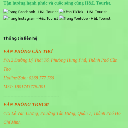
Tận hưởng hạnh phúc và cuộc sống cùng H&L Tourist.
Thông tin liên hệ
VĂN PHÒNG CẦN THƠ
P012 Đường Lý Thái Tổ, Phường Hưng Phú, Thành Phố Cần
Thơ
Hotline/Zalo: 0368 777 766
MST: 1801743778-001
---------------------------------------
VĂN PHÒNG TP.HCM
415 Lê Văn Lương, Phường Tân Hưng, Quận 7, Thành Phố Hồ
Chí Minh