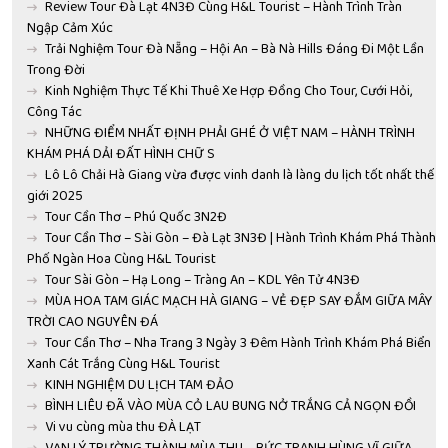
Review Tour Đà Lạt 4N3Đ Cùng H&L Tourist – Hành Trình Tràn
Ngập Cảm Xúc
Trải Nghiệm Tour Đà Nẵng – Hội An – Bà Nà Hills Đáng Đi Một Lần
Trong Đời
Kinh Nghiệm Thực Tế Khi Thuê Xe Hợp Đồng Cho Tour, Cưới Hỏi,
Công Tác
NHỮNG ĐIỂM NHẤT ĐỊNH PHẢI GHÉ Ở VIỆT NAM – HÀNH TRÌNH
KHÁM PHÁ DẢI ĐẤT HÌNH CHỮ S
Lô Lô Chải Hà Giang vừa được vinh danh là làng du lịch tốt nhất thế
giới 2025
Tour Cần Thơ – Phú Quốc 3N2Đ
Tour Cần Thơ – Sài Gòn – Đà Lạt 3N3Đ | Hành Trình Khám Phá Thành
Phố Ngàn Hoa Cùng H&L Tourist
Tour Sài Gòn – Hạ Long – Tràng An – KDL Yên Tử 4N3Đ
MÙA HOA TAM GIÁC MẠCH HÀ GIANG – VẺ ĐẸP SAY ĐẮM GIỮA MÂY
TRỜI CAO NGUYÊN ĐÁ
Tour Cần Thơ – Nha Trang 3 Ngày 3 Đêm Hành Trình Khám Phá Biển
Xanh Cát Trắng Cùng H&L Tourist
KINH NGHIỆM DU LỊCH TAM ĐẢO
BÌNH LIÊU ĐÃ VÀO MÙA CỎ LAU BUNG NỞ TRẮNG CẢ NGỌN ĐỒI
Vi vu cùng mùa thu ĐÀ LẠT