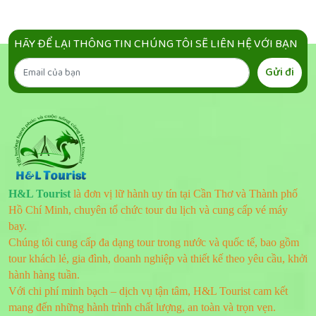
HÃY ĐỂ LẠI THÔNG TIN CHÚNG TÔI SẼ LIÊN HỆ VỚI BẠN
Gửi đi
H&L Tourist
là đơn vị lữ hành uy tín tại Cần Thơ và Thành phố
Hồ Chí Minh, chuyên tổ chức tour du lịch và cung cấp vé máy
bay.
Chúng tôi cung cấp đa dạng tour trong nước và quốc tế, bao gồm
tour khách lẻ, gia đình, doanh nghiệp và thiết kế theo yêu cầu, khởi
hành hàng tuần.
Với chi phí minh bạch – dịch vụ tận tâm, H&L Tourist cam kết
mang đến những hành trình chất lượng, an toàn và trọn vẹn.