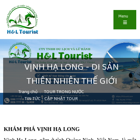
Menu
VỊNH HẠ LONG - DI SẢN
THIÊN NHIÊN THẾ GIỚI
Trang chủ
TOUR TRONG NƯỚC
TIN TỨC - CẬP NHẬT TOUR
KHÁM PHÁ VỊNH HẠ LONG