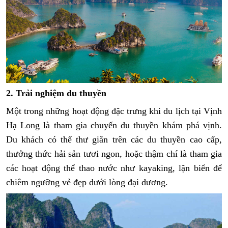
2. Trải nghiệm du thuyền
Một trong những hoạt động đặc trưng khi du lịch tại Vịnh
Hạ Long là tham gia chuyến du thuyền khám phá vịnh.
Du khách có thể thư giãn trên các du thuyền cao cấp,
thưởng thức hải sản tươi ngon, hoặc thậm chí là tham gia
các hoạt động thể thao nước như kayaking, lặn biển để
chiêm ngưỡng vẻ đẹp dưới lòng đại dương.