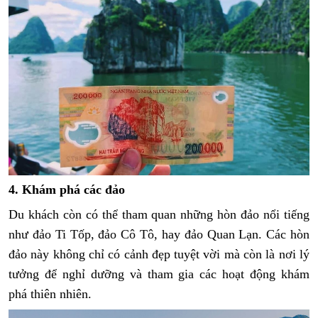
4. Khám phá các đảo
Du khách còn có thể tham quan những hòn đảo nổi tiếng
như đảo Ti Tốp, đảo Cô Tô, hay đảo Quan Lạn. Các hòn
đảo này không chỉ có cảnh đẹp tuyệt vời mà còn là nơi lý
tưởng để nghỉ dưỡng và tham gia các hoạt động khám
phá thiên nhiên.