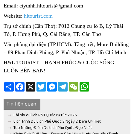
Email: ctytnhh.hltourist@gmail.com
Website:
hltourist.com
Trụ sở chính (Cần Thơ): P012 Chung cư lô B, Lý Thái
Tổ, P. Hưng Phú, Q. Cái Răng, TP. Cần Thơ
Văn phòng đại diện (TP.HCM): Tầng trệt, More Building
– 89 Phan Đình Phùng, P. Phú Nhuận, TP. Hồ Chí Minh
H&L TOURIST – HẠNH PHÚC & CUỘC SỐNG
LUÔN BÊN BẠN!
Share
Facebook
X
Twitter
Messenger
Telegram
WeChat
WhatsApp
Tin liên quan:
Chi phí du lịch Phú Quốc tự túc 2026
Lịch Trình Du Lịch Phú Quốc 3 Ngày 2 Đêm Chi Tiết
Top Những Điểm Du Lịch Phú Quốc Đẹp Nhất