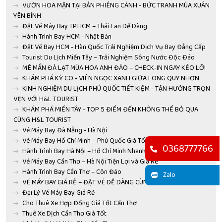
VƯỜN HOA MẬN TẠI BẢN PHIÊNG CÀNH - BỨC TRANH MÙA XUÂN
YÊN BÌNH
Đặt Vé Máy Bay TP.HCM – Thái Lan Dể Dàng
Hành Trình Bay HCM - Nhật Bản
Đặt Vé Bay HCM - Hàn Quốc Trải Nghiệm Dịch Vụ Bay Đẳng Cấp
Tourist Du Lịch Miền Tây – Trải Nghiệm Sông Nước Độc Đáo
MÊ MẨN ĐÀ LẠT MÙA HOA ANH ĐÀO – CHECK-IN NGAY KẺO LỠ!
KHÁM PHÁ KỲ CO - VIÊN NGỌC XANH GIỮA LONG QUY NHƠN
KINH NGHIỆM DU LỊCH PHÚ QUỐC TIẾT KIỆM - TẬN HƯỞNG TRỌN
VẸN VỚI H&L TOURIST
KHÁM PHÁ MIỀN TÂY - TOP 5 ĐIỂM ĐẾN KHÔNG THỂ BỎ QUA
CÙNG H&L TOURIST
Vé Máy Bay Đà Nẵng - Hà Nội
Vé Máy Bay Hồ Chí Minh – Phú Quốc Giá Tốt Mỗi Ngày
0368777766
Hành Trình Bay Hà Nội – Hồ Chí Minh Nhanh Chóng và Tiện Lợi
Vé Máy Bay Cần Thơ – Hà Nội Tiện Lợi và Giá Rẻ
Hành Trình Bay Cần Thơ – Côn Đảo
Zalo
VÉ MÁY BAY GIÁ RẺ – ĐẶT VÉ DỄ DÀNG CÙNG H&L TOURIST
Đại Lý Vé Máy Bay Giá Rẻ
Cho Thuê Xe Hợp Đồng Giá Tốt Cần Thơ
Thuê Xe Dịch Cần Thơ Giá Tốt