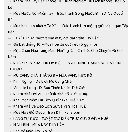
Khám Phá Tây Bắc Tháng 10 – Kinh Nghiệm Du Lịch Không Thể Bỏ
Lỡ
Mùa Nước Nổi Miền Tây – Bức Tranh Sông Nước Bình Dị Và Quyến
Rũ
Mùa hoa sao nhái ở Tà Xùa – Bức tranh thơ mộng giữa đại ngàn Tây
Bắc
Tà Xùa Thiên đường săn mây nơi đại ngàn Tây Bắc
Đà Lạt tháng 10 – Mùa hoa dã quỳ rực rỡ gọi mời
Mộc Châu Mùa Lãng Mạn: Hướng Dẫn Chi Tiết Cho Chuyến Đi Cuối
Năm
KHÁM PHÁ MÙA THU HÀ NỘI - HÀNH TRÌNH TRẠM VÀO TRÁI TIM
THỦ ĐÔ
MÙ CANG CHẢI THÁNG 9 – MÙA VÀNG RỰC RỠ
Kinh Nghiệm Du Lịch Mù Cang Chải
Vịnh Hạ Long - Di Sản Thiên Nhiên Thế Giới
Khám phá Hội An - Thành phố cổ Miền Trung
Khai Mạc Năm Du Lịch Quốc Gia Huế 2025
Khám Phá Vẻ Đẹp Lịch Sử và Văn Hóa HUẾ
Mùa Hoa Đỗ Quyên Trên Đỉnh Fansipan
LĂNG TỰ ĐỨC – TUYỆT TÁC KIẾN TRÚC CUNG ĐÌNH HUẾ
NINH BÌNH MÙA NÀY THƠ LẮM
Săn Vé Máy Bay Giá Rẻ