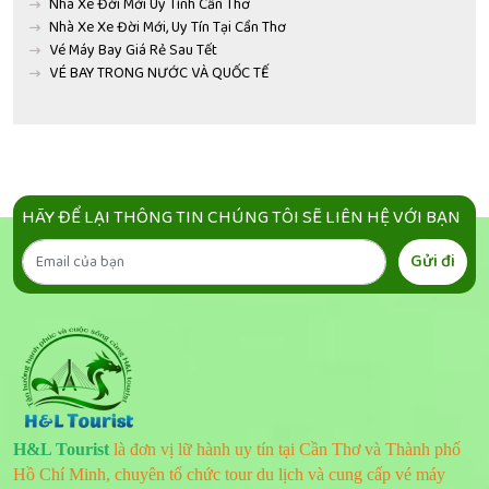
Nhà Xe Đời Mới Uy Tính Cần Thơ
Nhà Xe Xe Đời Mới, Uy Tín Tại Cần Thơ
Vé Máy Bay Giá Rẻ Sau Tết
VÉ BAY TRONG NƯỚC VÀ QUỐC TẾ
HÃY ĐỂ LẠI THÔNG TIN CHÚNG TÔI SẼ LIÊN HỆ VỚI BẠN
Gửi đi
H&L Tourist
là đơn vị lữ hành uy tín tại Cần Thơ và Thành phố
Hồ Chí Minh, chuyên tổ chức tour du lịch và cung cấp vé máy