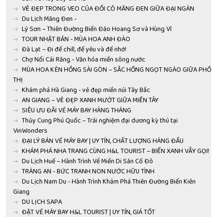
VẺ ĐẸP TRONG VEO CỦA ĐỒI CỎ MĂNG ĐEN GIỮA ĐẠI NGÀN
Du Lịch Măng Đen -
Lý Sơn – Thiên Đường Biển Đảo Hoang Sơ và Hùng Vĩ
TOUR NHẬT BẢN - MÙA HOA ANH ĐÀO
Đà Lạt – Đi để chill, để yêu và để nhớ!
Chợ Nổi Cái Răng - Văn hóa miền sông nước
MÙA HOA KÈN HỒNG SÀI GÒN – SẮC HỒNG NGỌT NGÀO GIỮA PHỐ
THỊ
Khám phá Hà Giang - vẻ đẹp miền núi Tây Bắc
AN GIANG – VẺ ĐẸP XANH MƯỚT GIỮA MIỀN TÂY
SIÊU ƯU ĐÃI VÉ MÁY BAY HÀNG THÁNG
Thủy Cung Phú Quốc – Trải nghiệm đại dương kỳ thú tại
VinWonders
ĐẠI LÝ BÁN VÉ MÁY BAY | UY TÍN, CHẤT LƯỢNG HÀNG ĐẦU
KHÁM PHÁ NHA TRANG CÙNG H&L TOURIST – BIỂN XANH VẪY GỌI!
Du Lịch Huế – Hành Trình Về Miền Di Sản Cố Đô
TRÀNG AN - BỨC TRANH NON NƯỚC HỮU TÌNH
Du Lịch Nam Du - Hành Trình Khám Phá Thiên Đường Biển Kiên
Giang
DU LỊCH SAPA
ĐẶT VÉ MÁY BAY H&L TOURIST | UY TÍN, GIÁ TỐT