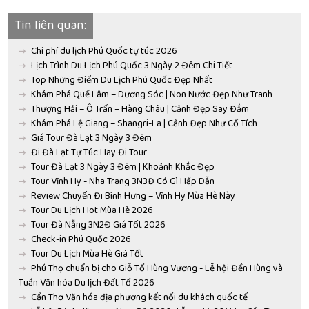
Tin liên quan:
Chi phí du lịch Phú Quốc tự túc 2026
Lịch Trình Du Lịch Phú Quốc 3 Ngày 2 Đêm Chi Tiết
Top Những Điểm Du Lịch Phú Quốc Đẹp Nhất
Khám Phá Quế Lâm – Dương Sóc | Non Nước Đẹp Như Tranh
Thượng Hải – Ô Trấn – Hàng Châu | Cảnh Đẹp Say Đắm
Khám Phá Lệ Giang – Shangri-La | Cảnh Đẹp Như Cổ Tích
Giá Tour Đà Lạt 3 Ngày 3 Đêm
Đi Đà Lạt Tự Túc Hay Đi Tour
Tour Đà Lạt 3 Ngày 3 Đêm | Khoảnh Khắc Đẹp
Tour Vĩnh Hy - Nha Trang 3N3Đ Có Gì Hấp Dẫn
Review Chuyến Đi Bình Hưng – Vĩnh Hy Mùa Hè Này
Tour Du Lịch Hot Mùa Hè 2026
Tour Đà Nẵng 3N2Đ Giá Tốt 2026
Check-in Phú Quốc 2026
Tour Du Lịch Mùa Hè Giá Tốt
Phú Thọ chuẩn bị cho Giỗ Tổ Hùng Vương - Lễ hội Đền Hùng và
Tuần Văn hóa Du lịch Đất Tổ 2026
Cần Thơ Văn hóa địa phương kết nối du khách quốc tế