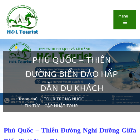
Menu
PHÚ QUỐC – THIÊN
ĐƯỜNG BIỂN ĐẢO HẤP
DẪN DU KHÁCH
Trang chủ
TOUR TRONG NƯỚC
TIN TỨC - CẬP NHẬT TOUR
Phú Quốc – Thiên Đường Nghỉ Dưỡng Giữa