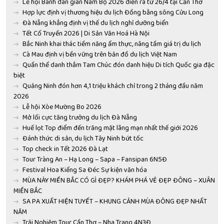
Lễ hội Bánh dân gian Nam Bộ 2026 diễn ra từ 26/4 tại Cần Thơ
Hợp lực định vị thương hiệu du lịch Đồng bằng sông Cửu Long
Đà Nẵng khẳng định vị thế du lịch nghỉ dưỡng biển
Tết Cổ Truyền 2026 | Di Sản Văn Hoá Hà Nội
Bắc Ninh khai thác tiềm năng ẩm thực, nâng tầm giá trị du lịch
Cà Mau định vị bền vững trên bản đồ du lịch Việt Nam
Quần thể danh thắm Tam Chúc đón danh hiệu Di tích Quốc gia đặc
biệt
Quảng Ninh đón hơn 4,1 triệu khách chỉ trong 2 tháng đầu năm
2026
Lễ hội Xòe Mường Bo 2026
Mở lối cực tăng trưởng du lịch Đà Nẵng
Huế lọt Top điểm đến trăng mật lãng mạn nhất thế giới 2026
Đánh thức di sản, du lịch Tây Ninh bứt tốc
Top check in Tết 2026 Đà Lạt
Tour Tràng An – Hạ Long – Sapa – Fansipan 6N5Đ
Festival Hoa Kiểng Sa Đéc Sự kiện văn hóa
MÙA NÀY MIỀN BẮC CÓ GÌ ĐẸP? KHÁM PHÁ VẺ ĐẸP ĐÔNG – XUÂN
MIỀN BẮC
SA PA XUẤT HIỆN TUYẾT – KHUNG CẢNH MÙA ĐÔNG ĐẸP NHẤT
NĂM
Trải Nghiệm Tour Cần Thơ – Nha Trang 4N3Đ