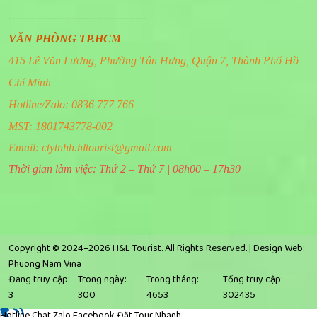
---------------------------------------
VĂN PHÒNG TP.HCM
415 Lê Văn Lương, Phường Tân Hưng, Quận 7, Thành Phố Hồ
Chí Minh
Hotline/Zalo: 0836 777 766
MST: 1801743778-002
Email:
ctytnhh.hltourist@gmail.com
Thời gian làm việc: Thứ 2 – Thứ 7 | 08h00 – 17h30
Copyright © 2024–2026 H&L Tourist. All Rights Reserved. |
Design Web:
Phuong Nam Vina
Đang truy cập:
Trong ngày:
Trong tháng:
Tổng truy cập:
3
300
4653
302435
Hotline
Chat Zalo
Facebook
Đặt Tour Nhanh