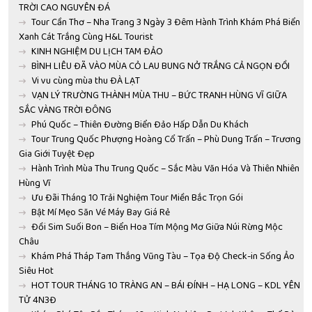
TRỜI CAO NGUYÊN ĐÁ
Tour Cần Thơ – Nha Trang 3 Ngày 3 Đêm Hành Trình Khám Phá Biển
Xanh Cát Trắng Cùng H&L Tourist
KINH NGHIỆM DU LỊCH TAM ĐẢO
BÌNH LIÊU ĐÃ VÀO MÙA CỎ LAU BUNG NỞ TRẮNG CẢ NGỌN ĐỒI
Vi vu cùng mùa thu ĐÀ LẠT
VẠN LÝ TRƯỜNG THÀNH MÙA THU – BỨC TRANH HÙNG VĨ GIỮA
SẮC VÀNG TRỜI ĐÔNG
Phú Quốc – Thiên Đường Biển Đảo Hấp Dẫn Du Khách
Tour Trung Quốc Phượng Hoàng Cổ Trấn – Phù Dung Trấn – Trương
Gia Giới Tuyệt Đẹp
Hành Trình Mùa Thu Trung Quốc – Sắc Màu Văn Hóa Và Thiên Nhiên
Hùng Vĩ
Ưu Đãi Tháng 10 Trải Nghiệm Tour Miền Bắc Trọn Gói
Bật Mí Mẹo Săn Vé Máy Bay Giá Rẻ
Đồi Sim Suối Bon – Biển Hoa Tím Mộng Mơ Giữa Núi Rừng Mộc
Châu
Khám Phá Tháp Tam Thắng Vũng Tàu – Tọa Độ Check-in Sống Ảo
Siêu Hot
HOT TOUR THÁNG 10 TRÀNG AN – BÁI ĐÍNH – HẠ LONG – KDL YÊN
TỬ 4N3Đ