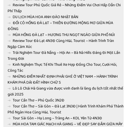
Review Tour Phú Quốc Giá Rẻ – Những Điểm Vui Chơi Hấp Dẫn Chi
Phí Thấp
DU LỊCH MÙA HOA ANH ĐÀO NHẬT BẢN
ĐỒI CỎ HỒNG ĐÀ LẠT – THIÊN ĐƯỜNG MỘNG MƠ GIỮA MÙA
ĐÔNG
MÙA HỒNG ĐÀ LẠT – HƯƠNG THU NGỌT NGÀO GIỮA PHỐ NÚI
Review Tour Đà Lạt 4N3Đ Cùng H&L Tourist – Hành Trình Tràn
Ngập Cảm Xúc
Trải Nghiệm Tour Đà Nẵng – Hội An – Bà Nà Hills Đáng Đi Một Lần
Trong Đời
Kinh Nghiệm Thực Tế Khi Thuê Xe Hợp Đồng Cho Tour, Cưới Hỏi,
Công Tác
NHỮNG ĐIỂM NHẤT ĐỊNH PHẢI GHÉ Ở VIỆT NAM – HÀNH TRÌNH
KHÁM PHÁ DẢI ĐẤT HÌNH CHỮ S
Lô Lô Chải Hà Giang vừa được vinh danh là làng du lịch tốt nhất thế
giới 2025
Tour Cần Thơ – Phú Quốc 3N2Đ
Tour Cần Thơ – Sài Gòn – Đà Lạt 3N3Đ | Hành Trình Khám Phá Thành
Phố Ngàn Hoa Cùng H&L Tourist
Tour Sài Gòn – Hạ Long – Tràng An – KDL Yên Tử 4N3Đ
MÙA HOA TAM GIÁC MẠCH HÀ GIANG – VẺ ĐẸP SAY ĐẮM GIỮA MÂY