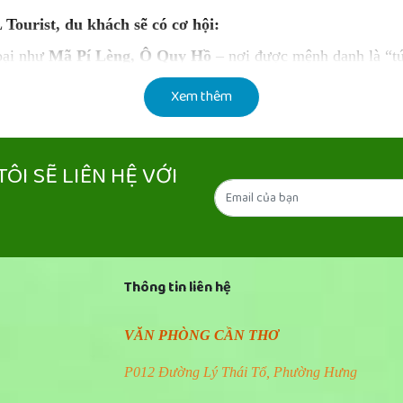
ourist, du khách sẽ có cơ hội:
oại như
Mã Pí Lèng, Ô Quy Hồ
– nơi được mệnh danh là “tứ
Lũng Cú
– điểm cực Bắc thiêng liêng của Tổ quốc.
Xem thêm
ốc, hồ Ba Bể
– một trong những hồ nước ngọt tự nhiên lớn v
c dân tộc thiểu số
H’Mông, Dao, Thái
… qua những phiên ch
ÔI SẼ LIÊN HỆ VỚI
 lợn cắp nách, cá suối nướng, rượu ngô men lá – mang đậm h
Thông tin liên hệ
VĂN PHÒNG CẦN THƠ
P012 Đường Lý Thái Tổ, Phường Hưng