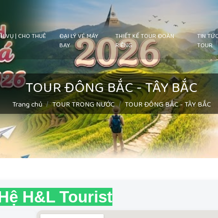
H VỤ | CHO THUÊ
ĐẠI LÝ VÉ MÁY
THIẾT KẾ TOUR ĐOÀN
TIN TỨ
BAY
RIÊNG
TOUR
TOUR ĐÔNG BẮC - TÂY BẮC
Trang chủ
TOUR TRONG NƯỚC
TOUR ĐÔNG BẮC - TÂY BẮC
 Hệ H&L Tourist