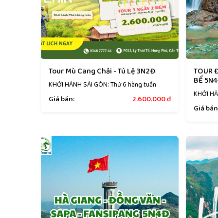
Tour Mù Cang Chải - Tú Lệ 3N2Đ
TOUR Đ
BỂ 5N
KHỞI HÀNH SÀI GÒN: Thứ 6 hàng tuần
KHỞI HÀ
Giá bán:
2.600.000
đ
Giá bán