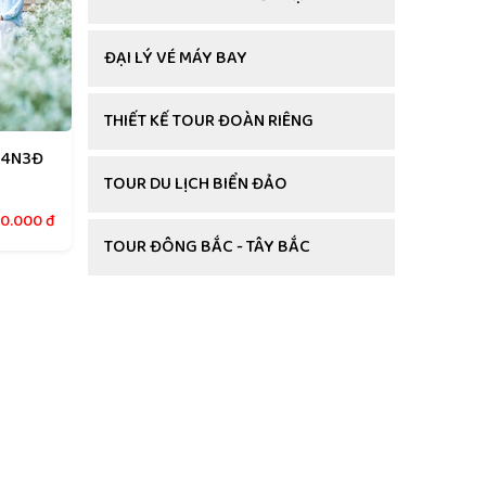
ĐẠI LÝ VÉ MÁY BAY
THIẾT KẾ TOUR ĐOÀN RIÊNG
 4N3Đ
TOUR DU LỊCH BIỂN ĐẢO
00.000
đ
TOUR ĐÔNG BẮC - TÂY BẮC