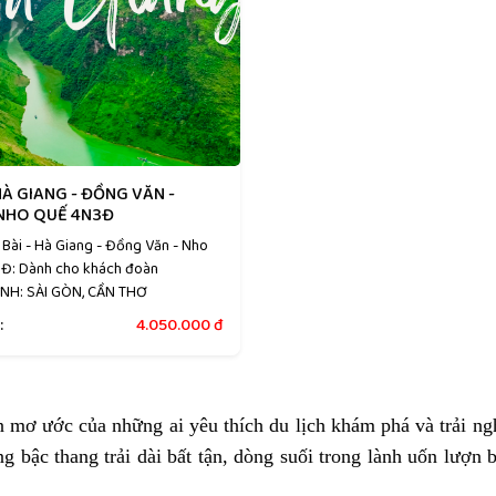
À GIANG - ĐỒNG VĂN -
NHO QUẾ 4N3Đ
 Bài - Hà Giang - Đồng Văn - Nho
Đ: Dành cho khách đoàn
NH: SÀI GÒN, CẦN THƠ
:
4.050.000
đ
 mơ ước của những ai yêu thích du lịch khám phá và trải n
g bậc thang trải dài bất tận, dòng suối trong lành uốn lượn 