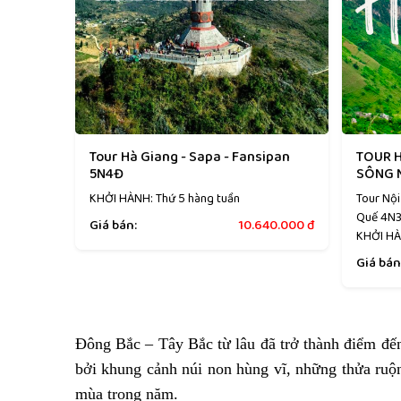
Tour Hà Giang - Sapa - Fansipan
TOUR H
5N4Đ
SÔNG 
KHỞI HÀNH: Thứ 5 hàng tuần
Tour Nội
Quế 4N3
Giá bán:
10.640.000
đ
KHỞI HÀ
Giá bán
Đông Bắc – Tây Bắc từ lâu đã trở thành điểm đến
bởi khung cảnh núi non hùng vĩ, những thửa ruộn
mùa trong năm.