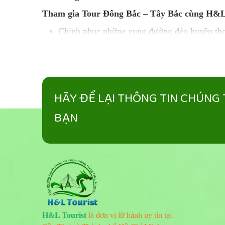
Tham gia Tour Đông Bắc – Tây Bắc cùng H&L T
Chinh phục những cung đường đèo huyền th
Khám phá cao nguyên đá
Đồng Văn
, cột cờ
Chiêm ngưỡng vẻ đẹp kỳ vĩ của thác
Bản Gi
Trải nghiệm văn hóa độc đáo của đồng bào cá
HÃY ĐỂ LẠI THÔNG TIN CHÚNG T
Thưởng thức đặc sản vùng cao như thắng cố,
BẠN
H&L Tourist
là đơn vị lữ hành uy tín tại