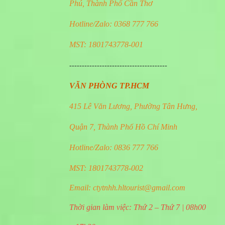
Phú, Thành Phố Cần Thơ
Hotline/Zalo: 0368 777 766
MST: 1801743778-001
---------------------------------------
VĂN PHÒNG TP.HCM
ắc – Tây Bắc còn mang đến cho du khách những phút giây th
415 Lê Văn Lương, Phường Tân Hưng,
Quận 7, Thành Phố Hồ Chí Minh
&L Tourist cam kết mang đến hành trình an toàn, dịch vụ chuy
Hotline/Zalo: 0836 777 766
.
á núi rừng hùng vĩ và trải nghiệm văn hóa đặc sắc cùng
MST: 1801743778-002
com
Email:
ctytnhh.hltourist@gmail.com
Thời gian làm việc: Thứ 2 – Thứ 7 | 08h00