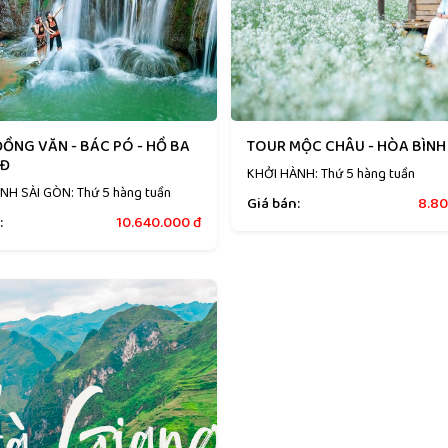
ỒNG VĂN - BÁC PÓ - HỒ BA
TOUR MỘC CHÂU - HÒA BÌNH
4Đ
KHỞI HÀNH: Thứ 5 hàng tuần
NH SÀI GÒN: Thứ 5 hàng tuần
Giá bán:
8.8
:
10.640.000
đ