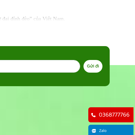
 đại đỉnh đèo” của Việt Nam.
à đẹp nhất Việt Nam.
ợ vùng cao rực rỡ sắc màu.
ương vị núi rừng.
Gửi đi
0368777766
Zalo