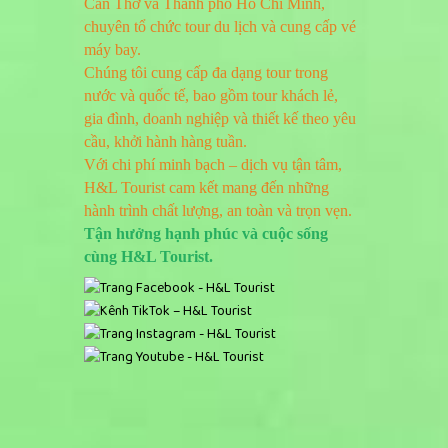
Cần Thơ và Thành phố Hồ Chí Minh,
chuyên tổ chức tour du lịch và cung cấp vé
máy bay.
Chúng tôi cung cấp đa dạng tour trong
nước và quốc tế, bao gồm tour khách lẻ,
gia đình, doanh nghiệp và thiết kế theo yêu
cầu, khởi hành hàng tuần.
Với chi phí minh bạch – dịch vụ tận tâm,
H&L Tourist cam kết mang đến những
Không chỉ là chuyến đi ngắm cảnh, tour Đông B
hành trình chất lượng, an toàn và trọn vẹn.
thêm yêu bản sắc văn hóa Việt Nam.
Tận hưởng hạnh phúc và cuộc sống
cùng H&L Tourist.
Với nhiều năm kinh nghiệm trong tổ chức tour, H
có một chuyến đi đáng nhớ tại miền núi phía Bắc
Đặt ngay Tour Đông Bắc – Tây Bắc để khám ph
Hotline/Zalo:
0368 7777 66
| Website:
hltourist.