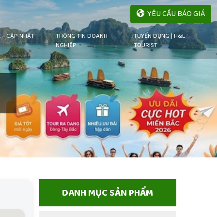
YÊU CẦU BÁO GIÁ
C - CẬP NHẬT
THÔNG TIN DOANH
TUYỂN DỤNG | H&L
NGHIỆP
TOURIST
DANH MỤC SẢN PHẨM