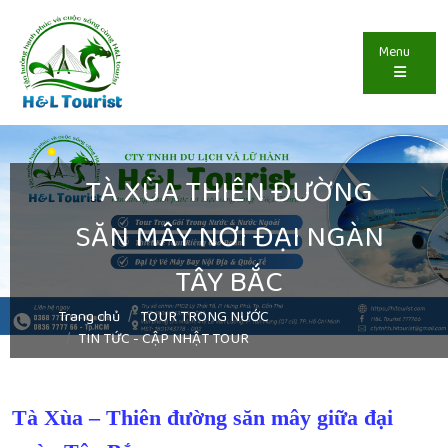
Menu
TÀ XÙA THIÊN ĐƯỜNG
SĂN MÂY NƠI ĐẠI NGÀN
TÂY BẮC
Trang chủ
TOUR TRONG NƯỚC
TIN TỨC - CẬP NHẬT TOUR
Tà Xùa – Thiên đường săn mây giữa đại