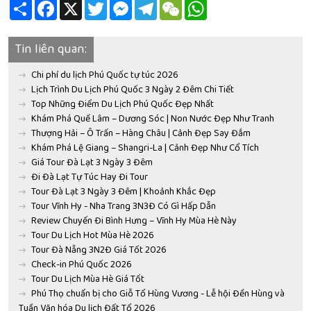
Share
Facebook
X
Twitter
Messenger
Telegram
WeChat
WhatsApp
Tin liên quan:
Chi phí du lịch Phú Quốc tự túc 2026
Lịch Trình Du Lịch Phú Quốc 3 Ngày 2 Đêm Chi Tiết
Top Những Điểm Du Lịch Phú Quốc Đẹp Nhất
Khám Phá Quế Lâm – Dương Sóc | Non Nước Đẹp Như Tranh
Thượng Hải – Ô Trấn – Hàng Châu | Cảnh Đẹp Say Đắm
Khám Phá Lệ Giang – Shangri-La | Cảnh Đẹp Như Cổ Tích
Giá Tour Đà Lạt 3 Ngày 3 Đêm
Đi Đà Lạt Tự Túc Hay Đi Tour
Tour Đà Lạt 3 Ngày 3 Đêm | Khoảnh Khắc Đẹp
Tour Vĩnh Hy - Nha Trang 3N3Đ Có Gì Hấp Dẫn
Review Chuyến Đi Bình Hưng – Vĩnh Hy Mùa Hè Này
Tour Du Lịch Hot Mùa Hè 2026
Tour Đà Nẵng 3N2Đ Giá Tốt 2026
Check-in Phú Quốc 2026
Tour Du Lịch Mùa Hè Giá Tốt
Phú Thọ chuẩn bị cho Giỗ Tổ Hùng Vương - Lễ hội Đền Hùng và
Tuần Văn hóa Du lịch Đất Tổ 2026