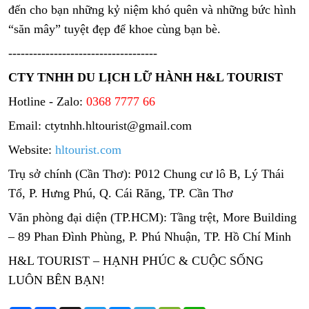
đến cho bạn những kỷ niệm khó quên và những bức hình
“săn mây” tuyệt đẹp để khoe cùng bạn bè.
------------------------------------
CTY TNHH DU LỊCH LỮ HÀNH H&L TOURIST
Hotline - Zalo:
0368 7777 66
Email: ctytnhh.hltourist@gmail.com
Website:
hltourist.com
Trụ sở chính (Cần Thơ): P012 Chung cư lô B, Lý Thái
Tổ, P. Hưng Phú, Q. Cái Răng, TP. Cần Thơ
Văn phòng đại diện (TP.HCM): Tầng trệt, More Building
– 89 Phan Đình Phùng, P. Phú Nhuận, TP. Hồ Chí Minh
H&L TOURIST – HẠNH PHÚC & CUỘC SỐNG
LUÔN BÊN BẠN!