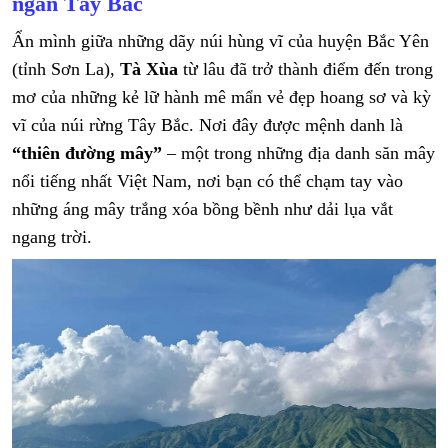
ngàn Tây Bắc
Ẩn mình giữa những dãy núi hùng vĩ của huyện Bắc Yên
(tỉnh Sơn La),
Tà Xùa
từ lâu đã trở thành điểm đến trong
mơ của những kẻ lữ hành mê mẩn vẻ đẹp hoang sơ và kỳ
vĩ của núi rừng Tây Bắc. Nơi đây được mệnh danh là
“thiên đường mây”
– một trong những địa danh săn mây
nổi tiếng nhất Việt Nam, nơi bạn có thể chạm tay vào
những áng mây trắng xóa bồng bềnh như dải lụa vắt
ngang trời.