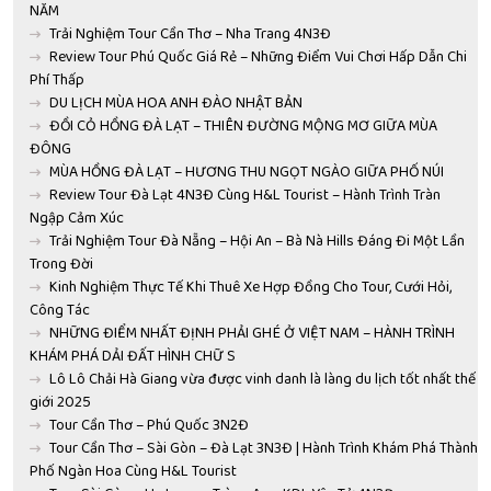
NĂM
Trải Nghiệm Tour Cần Thơ – Nha Trang 4N3Đ
Review Tour Phú Quốc Giá Rẻ – Những Điểm Vui Chơi Hấp Dẫn Chi
Phí Thấp
DU LỊCH MÙA HOA ANH ĐÀO NHẬT BẢN
ĐỒI CỎ HỒNG ĐÀ LẠT – THIÊN ĐƯỜNG MỘNG MƠ GIỮA MÙA
ĐÔNG
MÙA HỒNG ĐÀ LẠT – HƯƠNG THU NGỌT NGÀO GIỮA PHỐ NÚI
Review Tour Đà Lạt 4N3Đ Cùng H&L Tourist – Hành Trình Tràn
Ngập Cảm Xúc
Trải Nghiệm Tour Đà Nẵng – Hội An – Bà Nà Hills Đáng Đi Một Lần
Trong Đời
Kinh Nghiệm Thực Tế Khi Thuê Xe Hợp Đồng Cho Tour, Cưới Hỏi,
Công Tác
NHỮNG ĐIỂM NHẤT ĐỊNH PHẢI GHÉ Ở VIỆT NAM – HÀNH TRÌNH
KHÁM PHÁ DẢI ĐẤT HÌNH CHỮ S
Lô Lô Chải Hà Giang vừa được vinh danh là làng du lịch tốt nhất thế
giới 2025
Tour Cần Thơ – Phú Quốc 3N2Đ
Tour Cần Thơ – Sài Gòn – Đà Lạt 3N3Đ | Hành Trình Khám Phá Thành
Phố Ngàn Hoa Cùng H&L Tourist