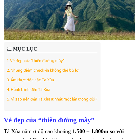
MỤC LỤC
1.
Vẻ đẹp của “thiên đường mây”
2.
Những điểm check-in không thể bỏ lỡ
3.
Ẩm thực đặc sắc Tà Xùa
4.
Hành trình đến Tà Xùa
5.
Vì sao nên đến Tà Xùa ít nhất một lần trong đời?
Vẻ đẹp của “thiên đường mây”
Tà Xùa nằm ở độ cao khoảng
1.500 – 1.800m so với