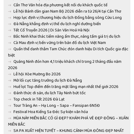
Cần Thơ Văn hóa địa phương kết nối du khách quốc tế
Lễ hội Bánh dân gian Nam Bộ 2026 diễn ra từ 26/4 tại Cần Thơ
Hợp lực định vị thương hiệu du lịch Đồng bằng sông Cửu Long
Đà Nẵng khẳng định vị thế du lịch nghỉ dưỡng biển
Tết Cổ Truyền 2026 | Di Sản Văn Hoá Hà Nội
Bắc Ninh khai thác tiềm năng ẩm thực, nâng tầm giá trị du lịch
Cà Mau định vị bền vững trên bản đồ du lịch Việt Nam
Quần thể danh thắm Tam Chúc đón danh hiệu Di tích Quốc gia đặc
biệt
Quảng Ninh đón hơn 4,1 triệu khách chỉ trong 2 tháng đầu năm
2026
Lễ hội Xòe Mường Bo 2026
Mở lối cực tăng trưởng du lịch Đà Nẵng
Huế lọt Top điểm đến trăng mật lãng mạn nhất thế giới 2026
Đánh thức di sản, du lịch Tây Ninh bứt tốc
Top check in Tết 2026 Đà Lạt
Tour Tràng An – Hạ Long – Sapa – Fansipan 6N5Đ
Festival Hoa Kiểng Sa Đéc Sự kiện văn hóa
MÙA NÀY MIỀN BẮC CÓ GÌ ĐẸP? KHÁM PHÁ VẺ ĐẸP ĐÔNG – XUÂN
MIỀN BẮC
SA PA XUẤT HIỆN TUYẾT – KHUNG CẢNH MÙA ĐÔNG ĐẸP NHẤT