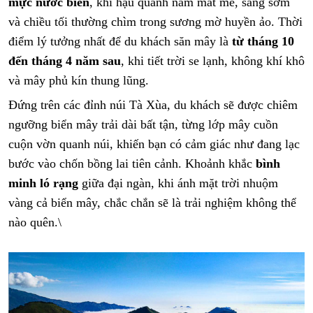
mực nước biển
, khí hậu quanh năm mát mẻ, sáng sớm
và chiều tối thường chìm trong sương mờ huyền ảo. Thời
điểm lý tưởng nhất để du khách săn mây là
từ tháng 10
đến tháng 4 năm sau
, khi tiết trời se lạnh, không khí khô
và mây phủ kín thung lũng.
Đứng trên các đỉnh núi Tà Xùa, du khách sẽ được chiêm
ngưỡng biển mây trải dài bất tận, từng lớp mây cuồn
cuộn vờn quanh núi, khiến bạn có cảm giác như đang lạc
bước vào chốn bồng lai tiên cảnh. Khoảnh khắc
bình
minh ló rạng
giữa đại ngàn, khi ánh mặt trời nhuộm
vàng cả biển mây, chắc chắn sẽ là trải nghiệm không thể
nào quên.\