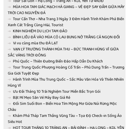
Tour Sài Gòn – Hạ Long – Tràng An – KDL Yên Tử 4N3Đ
MÙA HOA TAM GIÁC MẠCH HÀ GIANG – VẺ ĐẸP SAY ĐẮM GIỮA MÂY
TRỜI CAO NGUYÊN ĐÁ
Tour Cần Thơ – Nha Trang 3 Ngày 3 Đêm Hành Trình Khám Phá Biển
Xanh Cát Trắng Cùng H&L Tourist
KINH NGHIỆM DU LỊCH TAM ĐẢO
BÌNH LIÊU ĐÃ VÀO MÙA CỎ LAU BUNG NỞ TRẮNG CẢ NGỌN ĐỒI
Vi vu cùng mùa thu ĐÀ LẠT
VẠN LÝ TRƯỜNG THÀNH MÙA THU – BỨC TRANH HÙNG VĨ GIỮA
SẮC VÀNG TRỜI ĐÔNG
Phú Quốc – Thiên Đường Biển Đảo Hấp Dẫn Du Khách
Tour Trung Quốc Phượng Hoàng Cổ Trấn – Phù Dung Trấn – Trương
Gia Giới Tuyệt Đẹp
Hành Trình Mùa Thu Trung Quốc – Sắc Màu Văn Hóa Và Thiên Nhiên
Hùng Vĩ
Ưu Đãi Tháng 10 Trải Nghiệm Tour Miền Bắc Trọn Gói
Bật Mí Mẹo Săn Vé Máy Bay Giá Rẻ
Đồi Sim Suối Bon – Biển Hoa Tím Mộng Mơ Giữa Núi Rừng Mộc
Châu
Khám Phá Tháp Tam Thắng Vũng Tàu – Tọa Độ Check-in Sống Ảo
Siêu Hot
HOT TOUR THÁNG 10 TRÀNG AN – BÁI ĐÍNH – HẠ LONG – KDL YÊN