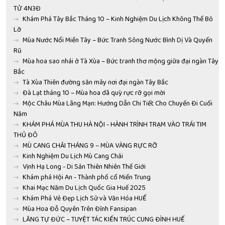
TỬ 4N3Đ
Khám Phá Tây Bắc Tháng 10 – Kinh Nghiệm Du Lịch Không Thể Bỏ
Lỡ
Mùa Nước Nổi Miền Tây – Bức Tranh Sông Nước Bình Dị Và Quyến
Rũ
Mùa hoa sao nhái ở Tà Xùa – Bức tranh thơ mộng giữa đại ngàn Tây
Bắc
Tà Xùa Thiên đường săn mây nơi đại ngàn Tây Bắc
Đà Lạt tháng 10 – Mùa hoa dã quỳ rực rỡ gọi mời
Mộc Châu Mùa Lãng Mạn: Hướng Dẫn Chi Tiết Cho Chuyến Đi Cuối
Năm
KHÁM PHÁ MÙA THU HÀ NỘI - HÀNH TRÌNH TRẠM VÀO TRÁI TIM
THỦ ĐÔ
MÙ CANG CHẢI THÁNG 9 – MÙA VÀNG RỰC RỠ
Kinh Nghiệm Du Lịch Mù Cang Chải
Vịnh Hạ Long - Di Sản Thiên Nhiên Thế Giới
Khám phá Hội An - Thành phố cổ Miền Trung
Khai Mạc Năm Du Lịch Quốc Gia Huế 2025
Khám Phá Vẻ Đẹp Lịch Sử và Văn Hóa HUẾ
Mùa Hoa Đỗ Quyên Trên Đỉnh Fansipan
LĂNG TỰ ĐỨC – TUYỆT TÁC KIẾN TRÚC CUNG ĐÌNH HUẾ