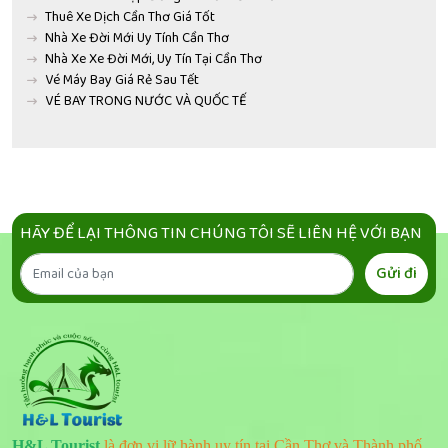
Thuê Xe Dịch Cần Thơ Giá Tốt
Nhà Xe Đời Mới Uy Tính Cần Thơ
Nhà Xe Xe Đời Mới, Uy Tín Tại Cần Thơ
Vé Máy Bay Giá Rẻ Sau Tết
VÉ BAY TRONG NƯỚC VÀ QUỐC TẾ
HÃY ĐỂ LẠI THÔNG TIN CHÚNG TÔI SẼ LIÊN HỆ VỚI BẠN
Gửi đi
H&L Tourist
là đơn vị lữ hành uy tín tại Cần Thơ và Thành phố