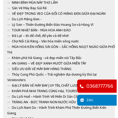
NINH BÌNH MÙA NÀY THƠ LẮM
Săn Vé Máy Bay Giá Rẻ
VẺ ĐẸP TRONG VEO CỦA ĐỒI CỎ MĂNG ĐEN GIỮA ĐẠI NGÀN
Du Lịch Măng Đen -
Lý Sơn – Thiên Đường Biển Đảo Hoang Sơ và Hùng Vĩ
TOUR NHẬT BẢN - MÙA HOA ANH ĐÀO
Đà Lạt – Đi để chill, để yêu và để nhớ!
Chợ Nổi Cái Răng - Văn hóa miền sông nước
MÙA HOA KÈN HỒNG SÀI GÒN – SẮC HỒNG NGỌT NGÀO GIỮA PHỐ
THỊ
Khám phá Hà Giang - vẻ đẹp miền núi Tây Bắc
AN GIANG – VẺ ĐẸP XANH MƯỚT GIỮA MIỀN TÂY
SIÊU ƯU ĐÃI VÉ MÁY BAY HÀNG THÁNG
Thủy Cung Phú Quốc – Trải nghiệm đại dương kỳ thú tại
VinWonders
0368777766
ĐẠI LÝ BÁN VÉ MÁY BAY | UY TÍN, CHẤT LƯỢNG HÀNG ĐẦU
KHÁM PHÁ NHA TRANG CÙNG H&L TOURIST – BIỂN XANH VẪY GỌI!
Du Lịch Huế – Hành Trình Về Miền Di Sản Cố Đô
Zalo
TRÀNG AN - BỨC TRANH NON NƯỚC HỮU TÌNH
Du Lịch Nam Du - Hành Trình Khám Phá Thiên Đường Biển Kiên
Giang