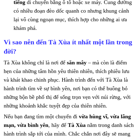
tiếng
di chuyển bằng ô tô hoặc xe máy. Cung đường
có nhiều đoạn đèo dốc quanh co nhưng khung cảnh
lại vô cùng ngoạn mục, thích hợp cho những ai ưa
khám phá.
Vì sao nên đến Tà Xùa ít nhất một lần trong
đời?
Tà Xùa không chỉ là nơi để
săn mây
– mà còn là điểm
hẹn của những tâm hồn yêu thiên nhiên, thích phiêu lưu
và khát khao chinh phục. Hành trình đến với Tà Xùa là
hành trình tìm về sự bình yên, nơi bạn có thể buông bỏ
những bộn bề phố thị để sống trọn vẹn với núi rừng, với
những khoảnh khắc tuyệt đẹp của thiên nhiên.
Nếu bạn đang tìm một chuyến đi
vừa hùng vĩ, vừa lãng
mạn, vừa bình yên
, hãy để
Tà Xùa
nằm trong danh sách
hành trình sắp tới của mình. Chắc chắn nơi đây sẽ mang