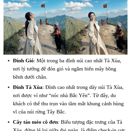
Đỉnh Gió
: Một trong ba đỉnh núi cao nhất Tà Xùa,
nơi lý tưởng để đón gió và ngắm biển mây bồng
bềnh dưới chân.
Đỉnh Tà Xùa
: Đỉnh cao nhất trong dãy núi Tà Xùa,
nơi được ví như “nóc nhà Bắc Yên”. Từ đây, du
khách có thể thu trọn vào tầm mắt khung cảnh hùng
vĩ của núi rừng Tây Bắc.
Cây táo mèo cô đơn
: Biểu tượng đặc trưng của Tà
Xùa, đứng lẻ loi giữa đại ngàn, là điểm check-in cực