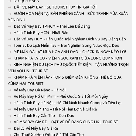
DU LỊCH SAPA
ĐẶT VÉ MÁY BAY H&L TOURIST | UY TÍN, GIÁ TỐT
VƯỜN HOA MẬN TẠI BẢN PHIÊNG CÀNH - BỨC TRANH MÙA XUÂN
YÊN BÌNH
Đặt Vé Máy Bay TP.HCM – Thái Lan Dể Dàng
Hành Trình Bay HCM - Nhật Bản
Đặt Vé Bay HCM - Hàn Quốc Trải Nghiệm Dịch Vụ Bay Đẳng Cấp
Tourist Du Lịch Miền Tây – Trải Nghiệm Sông Nước Độc Đáo
MÊ MẨN ĐÀ LẠT MÙA HOA ANH ĐÀO – CHECK-IN NGAY KẺO LỠ!
KHÁM PHÁ KỲ CO - VIÊN NGỌC XANH GIỮA LONG QUY NHƠN
KINH NGHIỆM DU LỊCH PHÚ QUỐC TIẾT KIỆM - TẬN HƯỞNG TRỌN
VẸN VỚI H&L TOURIST
KHÁM PHÁ MIỀN TÂY - TOP 5 ĐIỂM ĐẾN KHÔNG THỂ BỎ QUA
CÙNG H&L TOURIST
Vé Máy Bay Đà Nẵng - Hà Nội
Vé Máy Bay Hồ Chí Minh – Phú Quốc Giá Tốt Mỗi Ngày
Hành Trình Bay Hà Nội – Hồ Chí Minh Nhanh Chóng và Tiện Lợi
Vé Máy Bay Cần Thơ – Hà Nội Tiện Lợi và Giá Rẻ
Hành Trình Bay Cần Thơ – Côn Đảo
VÉ MÁY BAY GIÁ RẺ – ĐẶT VÉ DỄ DÀNG CÙNG H&L TOURIST
Đại Lý Vé Máy Bay Giá Rẻ
Cho Thuê Xe Hợp Đồng Giá Tốt Cần Thơ