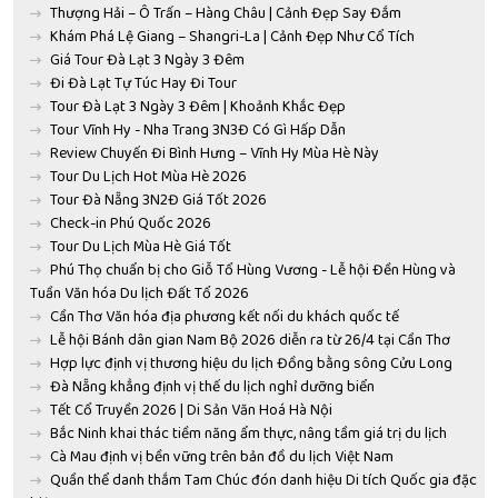
Thượng Hải – Ô Trấn – Hàng Châu | Cảnh Đẹp Say Đắm
Khám Phá Lệ Giang – Shangri-La | Cảnh Đẹp Như Cổ Tích
Giá Tour Đà Lạt 3 Ngày 3 Đêm
Đi Đà Lạt Tự Túc Hay Đi Tour
Tour Đà Lạt 3 Ngày 3 Đêm | Khoảnh Khắc Đẹp
Tour Vĩnh Hy - Nha Trang 3N3Đ Có Gì Hấp Dẫn
Review Chuyến Đi Bình Hưng – Vĩnh Hy Mùa Hè Này
Tour Du Lịch Hot Mùa Hè 2026
Tour Đà Nẵng 3N2Đ Giá Tốt 2026
Check-in Phú Quốc 2026
Tour Du Lịch Mùa Hè Giá Tốt
Phú Thọ chuẩn bị cho Giỗ Tổ Hùng Vương - Lễ hội Đền Hùng và
Tuần Văn hóa Du lịch Đất Tổ 2026
Cần Thơ Văn hóa địa phương kết nối du khách quốc tế
Lễ hội Bánh dân gian Nam Bộ 2026 diễn ra từ 26/4 tại Cần Thơ
Hợp lực định vị thương hiệu du lịch Đồng bằng sông Cửu Long
Đà Nẵng khẳng định vị thế du lịch nghỉ dưỡng biển
Tết Cổ Truyền 2026 | Di Sản Văn Hoá Hà Nội
Bắc Ninh khai thác tiềm năng ẩm thực, nâng tầm giá trị du lịch
Cà Mau định vị bền vững trên bản đồ du lịch Việt Nam
Quần thể danh thắm Tam Chúc đón danh hiệu Di tích Quốc gia đặc