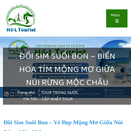
Menu
ĐỒI SIM SUỐI BON – BIỂN
HOA TÍM MỘNG MƠ GIỮA
NÚI RỪNG MỘC CHÂU
Trang chủ
TOUR TRONG NƯỚC
TIN TỨC - CẬP NHẬT TOUR
Đồi Sim Suối Bon – Vẻ Đẹp Mộng Mơ Giữa Núi