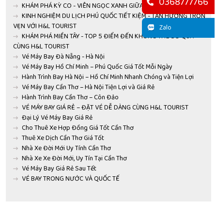
0368777766
KHÁM PHÁ KỲ CO - VIÊN NGỌC XANH GIỮA LONG QUY NHƠN
KINH NGHIỆM DU LỊCH PHÚ QUỐC TIẾT KIỆM - TẬN HƯỞNG TRỌN
VẸN VỚI H&L TOURIST
Zalo
KHÁM PHÁ MIỀN TÂY - TOP 5 ĐIỂM ĐẾN KHÔNG THỂ BỎ QUA
CÙNG H&L TOURIST
Vé Máy Bay Đà Nẵng - Hà Nội
Vé Máy Bay Hồ Chí Minh – Phú Quốc Giá Tốt Mỗi Ngày
Hành Trình Bay Hà Nội – Hồ Chí Minh Nhanh Chóng và Tiện Lợi
Vé Máy Bay Cần Thơ – Hà Nội Tiện Lợi và Giá Rẻ
Hành Trình Bay Cần Thơ – Côn Đảo
VÉ MÁY BAY GIÁ RẺ – ĐẶT VÉ DỄ DÀNG CÙNG H&L TOURIST
Đại Lý Vé Máy Bay Giá Rẻ
Cho Thuê Xe Hợp Đồng Giá Tốt Cần Thơ
Thuê Xe Dịch Cần Thơ Giá Tốt
Nhà Xe Đời Mới Uy Tính Cần Thơ
Nhà Xe Xe Đời Mới, Uy Tín Tại Cần Thơ
Vé Máy Bay Giá Rẻ Sau Tết
VÉ BAY TRONG NƯỚC VÀ QUỐC TẾ