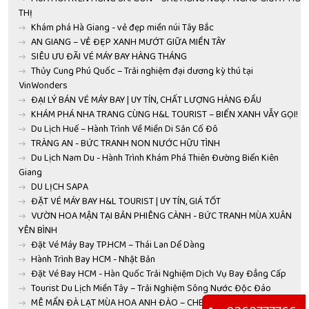
THỊ
Khám phá Hà Giang - vẻ đẹp miền núi Tây Bắc
AN GIANG – VẺ ĐẸP XANH MƯỚT GIỮA MIỀN TÂY
SIÊU ƯU ĐÃI VÉ MÁY BAY HÀNG THÁNG
Thủy Cung Phú Quốc – Trải nghiệm đại dương kỳ thú tại
VinWonders
ĐẠI LÝ BÁN VÉ MÁY BAY | UY TÍN, CHẤT LƯỢNG HÀNG ĐẦU
KHÁM PHÁ NHA TRANG CÙNG H&L TOURIST – BIỂN XANH VẪY GỌI!
Du Lịch Huế – Hành Trình Về Miền Di Sản Cố Đô
TRÀNG AN - BỨC TRANH NON NƯỚC HỮU TÌNH
Du Lịch Nam Du - Hành Trình Khám Phá Thiên Đường Biển Kiên
Giang
DU LỊCH SAPA
ĐẶT VÉ MÁY BAY H&L TOURIST | UY TÍN, GIÁ TỐT
VƯỜN HOA MẬN TẠI BẢN PHIÊNG CÀNH - BỨC TRANH MÙA XUÂN
YÊN BÌNH
Đặt Vé Máy Bay TP.HCM – Thái Lan Dể Dàng
Hành Trình Bay HCM - Nhật Bản
Đặt Vé Bay HCM - Hàn Quốc Trải Nghiệm Dịch Vụ Bay Đẳng Cấp
Tourist Du Lịch Miền Tây – Trải Nghiệm Sông Nước Độc Đáo
MÊ MẨN ĐÀ LẠT MÙA HOA ANH ĐÀO – CHECK-IN NGAY KẺO LỠ!