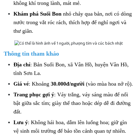
không khí trong lành, mát mẻ.
Khám phá Suối Bon
nhỏ chảy qua bản, nơi có dòng
nước trong vắt róc rách, thích hợp để nghỉ ngơi và
thư giãn.
Thông tin tham khảo
Địa chỉ
: Bản Suối Bon, xã Vân Hồ, huyện Vân Hồ,
tỉnh Sơn La.
Giá vé
: Khoảng
30.000đ/người
(vào mùa hoa nở rộ).
Trang phục gợi ý
: Váy trắng, váy sáng màu để nổi
bật giữa sắc tím; giày thể thao hoặc dép dễ đi đường
đất.
Lưu ý
: Không hái hoa, dẫm lên luống hoa; giữ gìn
vệ sinh môi trường để bảo tồn cảnh quan tự nhiên.