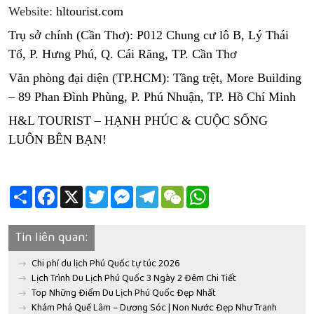
Website:
hltourist.com
Trụ sở chính (Cần Thơ): P012 Chung cư lô B, Lý Thái
Tổ, P. Hưng Phú, Q. Cái Răng, TP. Cần Thơ
Văn phòng đại diện (TP.HCM): Tầng trệt, More Building
– 89 Phan Đình Phùng, P. Phú Nhuận, TP. Hồ Chí Minh
H&L TOURIST – HẠNH PHÚC & CUỘC SỐNG
LUÔN BÊN BẠN!
Share
Facebook
X
Twitter
Messenger
Telegram
WeChat
WhatsApp
Tin liên quan:
Chi phí du lịch Phú Quốc tự túc 2026
Lịch Trình Du Lịch Phú Quốc 3 Ngày 2 Đêm Chi Tiết
Top Những Điểm Du Lịch Phú Quốc Đẹp Nhất
Khám Phá Quế Lâm – Dương Sóc | Non Nước Đẹp Như Tranh