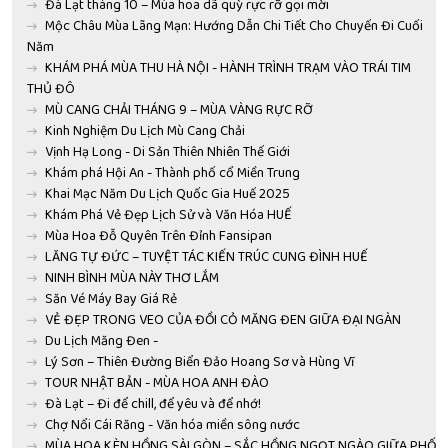
Đà Lạt tháng 10 – Mùa hoa dã quỳ rực rỡ gọi mời
Mộc Châu Mùa Lãng Mạn: Hướng Dẫn Chi Tiết Cho Chuyến Đi Cuối
Năm
KHÁM PHÁ MÙA THU HÀ NỘI - HÀNH TRÌNH TRẠM VÀO TRÁI TIM
THỦ ĐÔ
MÙ CANG CHẢI THÁNG 9 – MÙA VÀNG RỰC RỠ
Kinh Nghiệm Du Lịch Mù Cang Chải
Vịnh Hạ Long - Di Sản Thiên Nhiên Thế Giới
Khám phá Hội An - Thành phố cổ Miền Trung
Khai Mạc Năm Du Lịch Quốc Gia Huế 2025
Khám Phá Vẻ Đẹp Lịch Sử và Văn Hóa HUẾ
Mùa Hoa Đỗ Quyên Trên Đỉnh Fansipan
LĂNG TỰ ĐỨC – TUYỆT TÁC KIẾN TRÚC CUNG ĐÌNH HUẾ
NINH BÌNH MÙA NÀY THƠ LẮM
Săn Vé Máy Bay Giá Rẻ
VẺ ĐẸP TRONG VEO CỦA ĐỒI CỎ MĂNG ĐEN GIỮA ĐẠI NGÀN
Du Lịch Măng Đen -
Lý Sơn – Thiên Đường Biển Đảo Hoang Sơ và Hùng Vĩ
TOUR NHẬT BẢN - MÙA HOA ANH ĐÀO
Đà Lạt – Đi để chill, để yêu và để nhớ!
Chợ Nổi Cái Răng - Văn hóa miền sông nước
MÙA HOA KÈN HỒNG SÀI GÒN – SẮC HỒNG NGỌT NGÀO GIỮA PHỐ