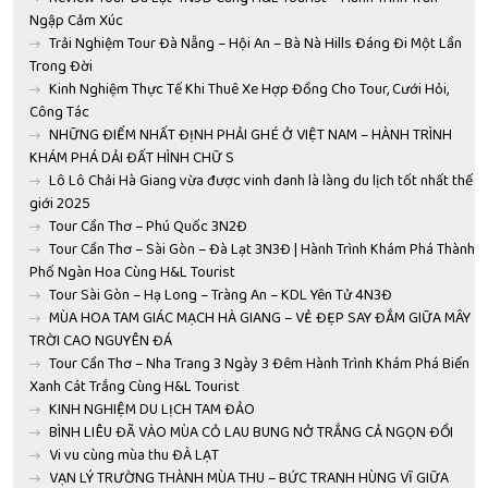
Ngập Cảm Xúc
Trải Nghiệm Tour Đà Nẵng – Hội An – Bà Nà Hills Đáng Đi Một Lần
Trong Đời
Kinh Nghiệm Thực Tế Khi Thuê Xe Hợp Đồng Cho Tour, Cưới Hỏi,
Công Tác
NHỮNG ĐIỂM NHẤT ĐỊNH PHẢI GHÉ Ở VIỆT NAM – HÀNH TRÌNH
KHÁM PHÁ DẢI ĐẤT HÌNH CHỮ S
Lô Lô Chải Hà Giang vừa được vinh danh là làng du lịch tốt nhất thế
giới 2025
Tour Cần Thơ – Phú Quốc 3N2Đ
Tour Cần Thơ – Sài Gòn – Đà Lạt 3N3Đ | Hành Trình Khám Phá Thành
Phố Ngàn Hoa Cùng H&L Tourist
Tour Sài Gòn – Hạ Long – Tràng An – KDL Yên Tử 4N3Đ
MÙA HOA TAM GIÁC MẠCH HÀ GIANG – VẺ ĐẸP SAY ĐẮM GIỮA MÂY
TRỜI CAO NGUYÊN ĐÁ
Tour Cần Thơ – Nha Trang 3 Ngày 3 Đêm Hành Trình Khám Phá Biển
Xanh Cát Trắng Cùng H&L Tourist
KINH NGHIỆM DU LỊCH TAM ĐẢO
BÌNH LIÊU ĐÃ VÀO MÙA CỎ LAU BUNG NỞ TRẮNG CẢ NGỌN ĐỒI
Vi vu cùng mùa thu ĐÀ LẠT
VẠN LÝ TRƯỜNG THÀNH MÙA THU – BỨC TRANH HÙNG VĨ GIỮA