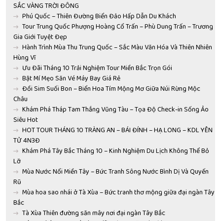
SẮC VÀNG TRỜI ĐÔNG
Phú Quốc – Thiên Đường Biển Đảo Hấp Dẫn Du Khách
Tour Trung Quốc Phượng Hoàng Cổ Trấn – Phù Dung Trấn – Trương
Gia Giới Tuyệt Đẹp
Hành Trình Mùa Thu Trung Quốc – Sắc Màu Văn Hóa Và Thiên Nhiên
Hùng Vĩ
Ưu Đãi Tháng 10 Trải Nghiệm Tour Miền Bắc Trọn Gói
Bật Mí Mẹo Săn Vé Máy Bay Giá Rẻ
Đồi Sim Suối Bon – Biển Hoa Tím Mộng Mơ Giữa Núi Rừng Mộc
Châu
Khám Phá Tháp Tam Thắng Vũng Tàu – Tọa Độ Check-in Sống Ảo
Siêu Hot
HOT TOUR THÁNG 10 TRÀNG AN – BÁI ĐÍNH – HẠ LONG – KDL YÊN
TỬ 4N3Đ
Khám Phá Tây Bắc Tháng 10 – Kinh Nghiệm Du Lịch Không Thể Bỏ
Lỡ
Mùa Nước Nổi Miền Tây – Bức Tranh Sông Nước Bình Dị Và Quyến
Rũ
Mùa hoa sao nhái ở Tà Xùa – Bức tranh thơ mộng giữa đại ngàn Tây
Bắc
Tà Xùa Thiên đường săn mây nơi đại ngàn Tây Bắc