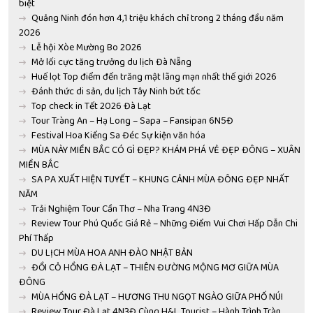
biệt
Quảng Ninh đón hơn 4,1 triệu khách chỉ trong 2 tháng đầu năm
2026
Lễ hội Xòe Mường Bo 2026
Mở lối cực tăng trưởng du lịch Đà Nẵng
Huế lọt Top điểm đến trăng mật lãng mạn nhất thế giới 2026
Đánh thức di sản, du lịch Tây Ninh bứt tốc
Top check in Tết 2026 Đà Lạt
Tour Tràng An – Hạ Long – Sapa – Fansipan 6N5Đ
Festival Hoa Kiểng Sa Đéc Sự kiện văn hóa
MÙA NÀY MIỀN BẮC CÓ GÌ ĐẸP? KHÁM PHÁ VẺ ĐẸP ĐÔNG – XUÂN
MIỀN BẮC
SA PA XUẤT HIỆN TUYẾT – KHUNG CẢNH MÙA ĐÔNG ĐẸP NHẤT
NĂM
Trải Nghiệm Tour Cần Thơ – Nha Trang 4N3Đ
Review Tour Phú Quốc Giá Rẻ – Những Điểm Vui Chơi Hấp Dẫn Chi
Phí Thấp
DU LỊCH MÙA HOA ANH ĐÀO NHẬT BẢN
ĐỒI CỎ HỒNG ĐÀ LẠT – THIÊN ĐƯỜNG MỘNG MƠ GIỮA MÙA
ĐÔNG
MÙA HỒNG ĐÀ LẠT – HƯƠNG THU NGỌT NGÀO GIỮA PHỐ NÚI
Review Tour Đà Lạt 4N3Đ Cùng H&L Tourist – Hành Trình Tràn