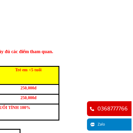
đầy đủ các điểm tham quan.
Trẻ em <5 tuổi
250,000đ
250,000đ
0368777766
TUỔI TÍNH 100%
Zalo