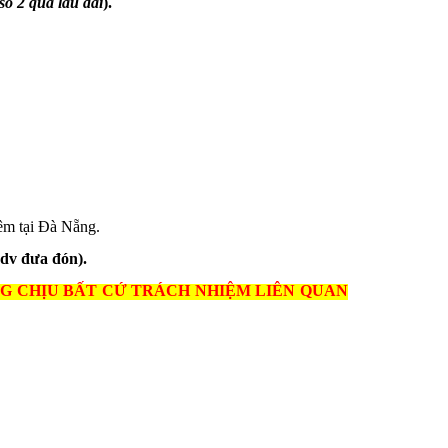
số 2 qua lâu đài
).
đêm tại Đà Nẵng.
hdv đưa đón).
ÀN KHÔNG CHỊU BẤT CỨ TRÁCH NHIỆM LIÊN QUAN