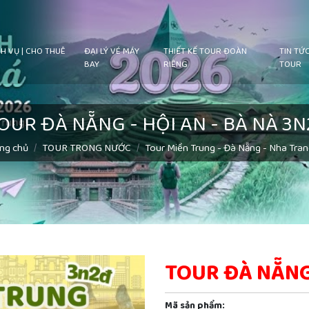
H VỤ | CHO THUÊ
ĐẠI LÝ VÉ MÁY
THIẾT KẾ TOUR ĐOÀN
TIN TỨ
BAY
RIÊNG
TOUR
OUR ĐÀ NẴNG - HỘI AN - BÀ NÀ 3
ng chủ
TOUR TRONG NƯỚC
Tour Miền Trung - Đà Nẵng - Nha Tran
TOUR ĐÀ NẴNG 
Mã sản phẩm: