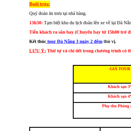
Buổi trưa:
Quý đoàn ăn trưa tại nhà hàng.
13h30:
Tạm biệt khu du lịch đoàn lên xe về lại Đà Nẵ
Tiễn khách ra sân bay (Chuyến bay từ 15h00 trở đi
Kết thúc
tour Đà Nẵng 3 ngày 2 đêm
thú vị.
LƯU Ý:
Thứ tự và chi tiết trong chương trình có 
GIÁ TOUR
Khách sạn 3
Khách sạn 4
Phụ thu Phòng