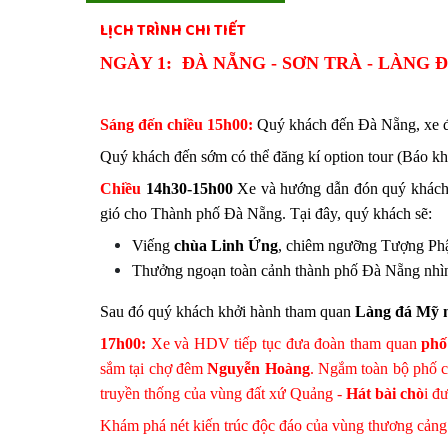
LỊCH TRÌNH CHI TIẾT
NGÀY 1
:
ĐÀ NẴNG - SƠN TRÀ - LÀNG Đ
Sáng đến chiều 15h00:
Quý khách đến Đà Nẵng, xe đ
Quý khách đến sớm có thể đăng kí option tour (Báo khi
Chiều
14h30-15h00
Xe và hướng dẫn đón quý khách
gió cho Thành phố Đà Nẵng. Tại đây, quý khách sẽ:
Viếng
chùa Linh Ứng
, chiêm ngưỡng Tượng Ph
Thưởng ngoạn toàn cảnh thành phố Đà Nẵng nhìn
Sau đó quý khách khởi hành tham quan
Làng đá Mỹ 
17h00:
Xe và HDV tiếp tục đưa đoàn tham quan
phố
sắm tại chợ đêm
Nguyễn Hoàng
. Ngắm toàn bộ phố c
truyền thống của vùng đất xứ Quảng -
Hát bài chò
i đ
Khám phá nét kiến trúc độc đáo của vùng thương cảng