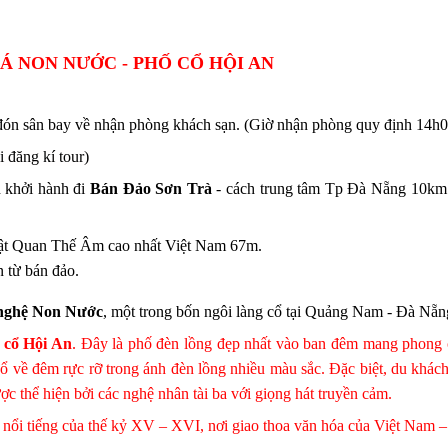
Á NON NƯỚC - PHỐ CỔ HỘI AN
ón sân bay về nhận phòng khách sạn. (Giờ nhận phòng quy định 14h00
 đăng kí tour)
 khởi hành đi
Bán Đảo Sơn Trà
- cách trung tâm Tp Đà Nẵng 10km
ật Quan Thế Âm cao nhất Việt Nam 67m.
 từ bán đảo.
nghệ Non Nước
, một trong bốn ngôi làng cổ tại Quảng Nam - Đà Nẵng
 cổ Hội An
. Đây là phố đèn lồng đẹp nhất vào ban đêm mang phong
ổ về đêm rực rỡ trong ánh đèn lồng nhiều màu sắc. Đặc biệt, du khác
ược thể hiện bởi các nghệ nhân tài ba với giọng hát truyền cảm.
 nổi tiếng của thế kỷ XV – XVI, nơi giao thoa văn hóa của Việt Nam 