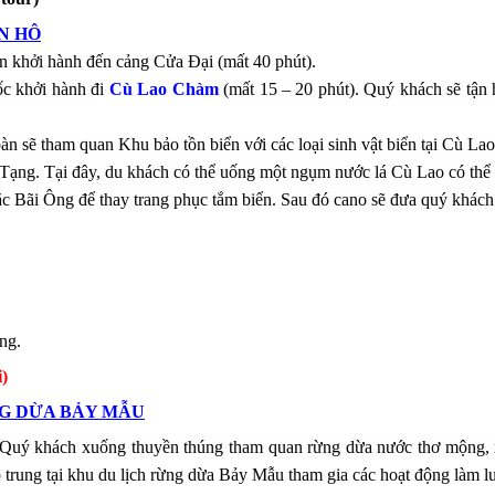
N HÔ
 khởi hành đến cảng Cửa Đại (mất 40 phút).
c khởi hành đi
Cù Lao Chàm
(mất 15 – 20 phút). Quý khách sẽ tận
àn sẽ tham quan Khu bảo tồn biển với các loại sinh vật biển tại Cù L
Tạng. Tại đây, du khách có thể uống một ngụm nước lá Cù Lao có thể 
ặc Bãi Ông để thay trang phục tắm biển. Sau đó cano sẽ đưa quý khách
ng.
)
NG DỪA BẢY MẪU
uý khách xuống thuyền thúng tham quan rừng dừa nước thơ mộng, 
ập trung tại khu du lịch rừng dừa Bảy Mẫu th
am gia các hoạt động làm lư