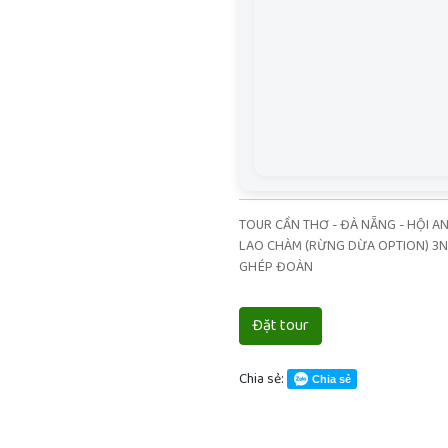
TOUR CẦN THƠ - ĐÀ NẴNG - HỘI AN 
LAO CHÀM (RỪNG DỪA OPTION) 3N
GHÉP ĐOÀN
Đặt tour
Chia sẻ:
Chia sẻ