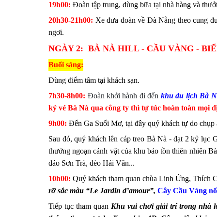
19h00:
Đoàn tập trung, dùng bữa tại nhà hàng và thưở
20h30-21h00:
Xe đưa đoàn về Đà Nẵng theo cung đư
ngơi.
NGÀY 2
:
BÀ NÀ HILL - CẦU VÀNG - BI
Buổi s
áng:
Dùng điểm tâm tại khách sạn.
7h30-8h00:
Đoàn khởi hành đi đến
khu du lịch Bà 
ký vé Bà Nà qua công ty thì tự túc hoàn toàn mọi d
9h00:
Đến Ga Suối Mơ, tại đây quý khách tự do chụp
Sau đó, quý khách lên cáp treo Bà Nà - đạt 2 kỷ lục 
thưởng ngoạn cảnh vật của khu bảo tồn thiên nhiên Bà
đảo Sơn Trà, đèo Hải Vân...
10h00:
Quý khách tham quan chùa Linh Ứng, Thích C
rỡ sắc màu “Le Jardin d’amour”,
Cây Cầu Vàng nổi 
Tiếp tục tham quan
Khu vui chơi giải trí trong nh