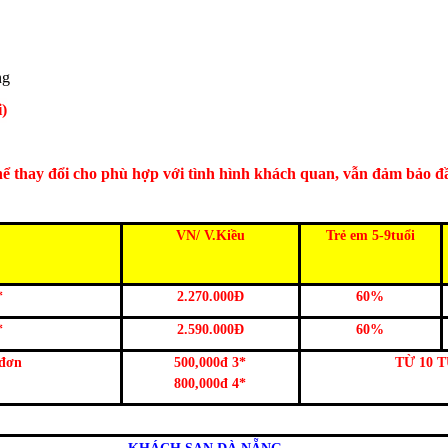
ng
)
thể thay đổi cho phù hợp với tình hình khách quan, vẫn đảm bảo 
VN/ V.Kiều
Trẻ em 5-9tuổi
*
2.270.000Đ
60%
*
2.590.000Đ
60%
 đơn
500,000đ 3*
TỪ 10 
800,000đ 4*