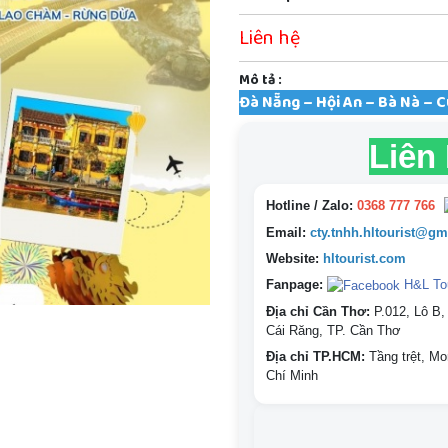
Liên hệ
Mô tả :
Đà Nẵng – Hội An – Bà Nà – 
Liên
Hotline / Zalo:
0368 777 766
Email:
cty.tnhh.hltourist@gm
Website:
hltourist.com
Fanpage:
H&L Tou
Địa chỉ Cần Thơ:
P.012, Lô B,
Cái Răng, TP. Cần Thơ
Địa chỉ TP.HCM:
Tầng trệt, Mo
Chí Minh