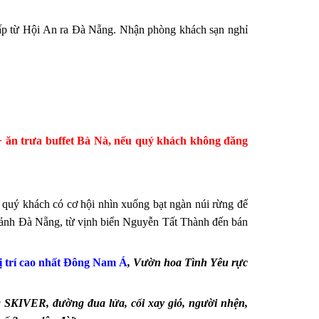
cấp từ Hội An ra Đà Nẵng. Nhận phòng khách sạn nghỉ
+ ăn trưa buffet Bà Nà, nếu quý khách không đăng
, quý khách có cơ hội nhìn xuống bạt ngàn núi rừng để
n cảnh Đà Nẵng, từ vịnh biển Nguyễn Tất Thành đến bán
ị trí cao nhất Đông Nam Á
, Vườn hoa Tình Yêu rực
g SKIVER, đường đua lửa, cối xay gió, người nhện,