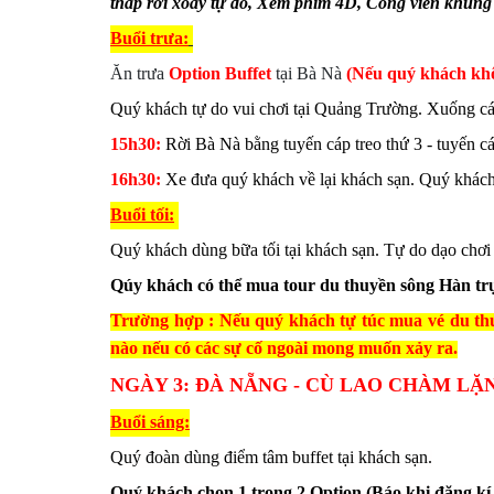
tháp rơi xoay tự do, Xem phim 4D, Công viên khủng l
Buổi t
rưa:
Ăn trưa
Option Buffet
tại Bà Nà
(Nếu quý khách khôn
Quý khách tự do vui chơi tại Quảng Trường. Xuống cá
15h30:
Rời Bà Nà bằng tuyến cáp treo thứ 3 - tuyến cáp
16h30:
Xe đưa quý khách về lại khách sạn. Quý khách 
Buổi t
ối:
Quý khách dùng bữa tối tại khách sạn. Tự do dạo chơi
Qúy khách có thể mua tour du thuyền sông Hàn trực
Trường hợp : Nếu quý khách tự túc mua vé 
nào nếu có các sự cố ngoài mong muốn xảy ra.
NGÀY 3
:
ĐÀ NẴNG - CÙ LAO CHÀM LẶN
Buổi s
áng:
Quý đoàn dùng điểm tâm buffet tại khách sạn.
Quý khách chọn 1 trong 2 Option (Báo khi đăng kí 