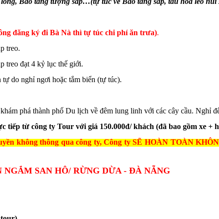
ong, Bảo tàng tượng sáp…(tự túc vé Bảo tàng sáp, tàu hỏa leo núi 
g đăng ký đi Bà Nà thì tự túc chi phí ăn trưa)
.
p treo.
 treo đạt 4 kỷ lục thế giới.
tự do nghỉ ngơi hoặc tắm biển (tự túc).
 khám phá thành phố Du lịch về đêm lung linh với các cây cầu. Nghỉ 
 tiếp từ công ty Tour với giá 150.000đ/ khách (đã bao gồm xe + 
du thuyền không thông qua công ty, Công ty SẼ HOÀN TO
 NGẮM SAN HÔ/ RỪNG DỪA - ĐÀ NẴNG
tour)