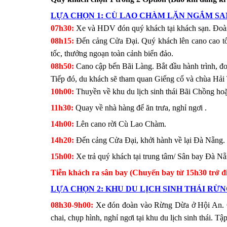
LỰA CHỌN 1:
CÙ LAO CHÀM LẶN NGẮM SA
07h30:
Xe và HDV đón quý khách tại khách sạn. Đoàn
08h15:
Đến cảng Cửa Đại. Quý khách lên cano cao tố
tốc, thưởng ngoạn toàn cảnh biển đảo.
08h50:
Cano cập bến Bãi Làng. Bắt đầu hành trình, đo
Tiếp đó, du khách sẽ tham quan Giếng cổ và chùa Hải 
10h00:
Thuyền về khu du lịch sinh thái Bãi Chồng ho
11h30:
Quay về nhà hàng để ăn trưa, nghỉ ngơi .
14h00:
Lên cano rời Cù Lao Chàm.
14h20:
Đến cảng Cửa Đại, khởi hành về lại Đà Nẵng.
15h00:
Xe trả quý khách tại trung tâm/ Sân bay Đà Nẵ
Tiễn khách ra sân bay (Chuyến bay từ 15h30 trở đi
LỰA CHỌN
2: KHU DU LỊCH SINH THÁI RỪ
08h30-9h00:
Xe đón đoàn vào Rừng Dừa ở Hội An. Q
chai, chụp hình, nghỉ ngơi tại khu du lịch sinh thái. T