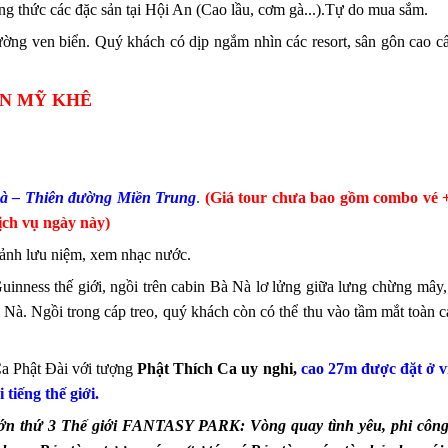
ng thức các đặc sản tại Hội An (Cao lầu, cơm gà...).Tự do mua sắm.
ờng ven biển.
Quý khách có dịp ngắm nhìn các resort, sân gôn cao 
ỂN MỸ KHÊ
Nà – Thiên đường Miền Trung
.
(Giá tour chưa bao gồm combo vé 
ịch vụ ngày này)
 ảnh lưu niệm, xem nhạc nước.
Guinness thế giới, ngồi trên cabin Bà Nà lơ lửng giữa lưng chừng mây
 Nà. Ngồi trong cáp treo, quý khách còn có thể thu vào tầm mắt toà
a Phật Đài với tượng
Phật Thích Ca uy nghi,
cao 27m được đặt ở v
tiếng thế giới.
à lớn thứ 3 Thế giới FANTASY PARK: Vòng quay tình yêu, phi côn