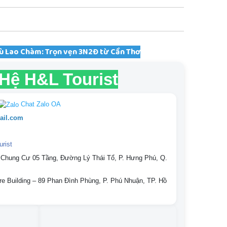
Cù Lao Chàm: Trọn vẹn 3N2Đ từ Cần Thơ
 Hệ H&L Tourist
Chat Zalo OA
ail.com
rist
 Chung Cư 05 Tầng, Đường Lý Thái Tổ, P. Hưng Phú, Q.
re Building – 89 Phan Đình Phùng, P. Phú Nhuận, TP. Hồ