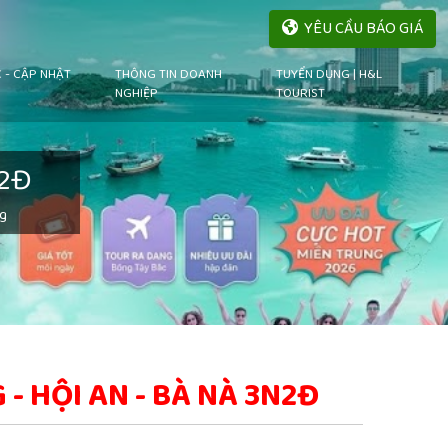
YÊU CẦU BÁO GIÁ
C - CẬP NHẬT
THÔNG TIN DOANH
TUYỂN DỤNG | H&L
NGHIỆP
TOURIST
N2Đ
g
- HỘI AN - BÀ NÀ 3N2Đ