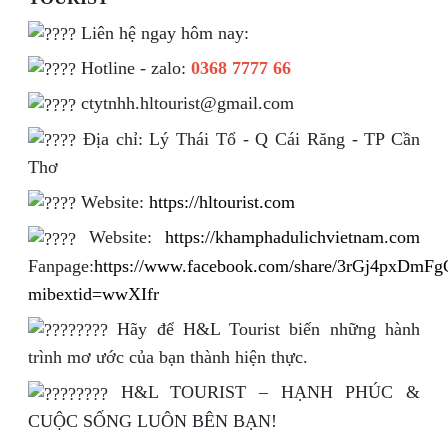
Liên hệ ngay hôm nay:
Hotline - zalo:
0368 7777 66
ctytnhh.hltourist@gmail.com
Địa chỉ: Lý Thái Tổ - Q Cái Răng - TP Cần
Thơ
Website:
https://hltourist.com
Website:
https://khamphadulichvietnam.com
Fanpage:
https://www.facebook.com/share/3rGj4pxDmFg
mibextid=wwXIfr
Hãy để H&L Tourist biến những hành
trình mơ ước của bạn thành hiện thực.
H&L TOURIST – HẠNH PHÚC &
CUỘC SỐNG LUÔN BÊN BẠN!