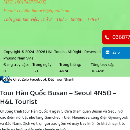
MST: 1801743778-002
Email:
ctytnhh.hltourist@gmail.com
Thời gian làm việc: Thứ 2 – Thứ 7 | 08h00 – 17h30
03687
Copyright © 2024–2026 H&L Tourist. All Rights Reserved. |
Design Web:
Zalo
Phuong Nam Vina
Đang truy cập:
Trong ngày:
Trong tháng:
Tổng truy cập:
8
321
4674
302456
Hotline
Chat Zalo
Facebook
Đặt Tour Nhanh
Tour Hàn Quốc Busan – Seoul 4N5Đ –
H&L Tourist
Chương trình tour Hàn Quốc 4 ngày 5 đêm tham quan Busan và Seoul với
các điểm nổi bật như làng Gamcheon, biển Haeundae, cung điện Gyeongbok
và đảo Nami. Dịch vụ trọn gói bao gồm vé máy bay khứ hồi, khách sạn tiêu
chuẩn và hướng dẫn viên chuyên nghiệp.