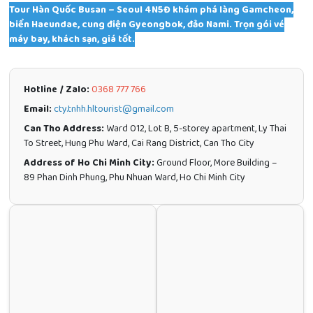
Tour Hàn Quốc Busan – Seoul 4N5Đ khám phá làng Gamcheon,
biển Haeundae, cung điện Gyeongbok, đảo Nami. Trọn gói vé
máy bay, khách sạn, giá tốt.
Hotline / Zalo:
0368 777 766
Email:
cty.tnhh.hltourist@gmail.com
Can Tho Address:
Ward 012, Lot B, 5-storey apartment, Ly Thai
To Street, Hung Phu Ward, Cai Rang District, Can Tho City
Address of Ho Chi Minh City:
Ground Floor, More Building –
89 Phan Dinh Phung, Phu Nhuan Ward, Ho Chi Minh City