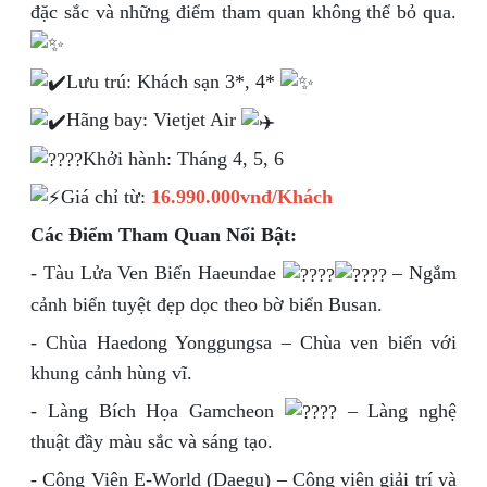
đặc sắc và những điểm tham quan không thể bỏ qua.
Lưu trú: Khách sạn 3*, 4*
Hãng bay: Vietjet Air
Khởi hành: Tháng 4, 5, 6
Giá chỉ từ:
16.990.000vnđ/Khách
Các Điểm Tham Quan Nổi Bật:
- Tàu Lửa Ven Biển Haeundae
– Ngắm
cảnh biển tuyệt đẹp dọc theo bờ biển Busan.
- Chùa Haedong Yonggungsa – Chùa ven biển với
khung cảnh hùng vĩ.
- Làng Bích Họa Gamcheon
– Làng nghệ
thuật đầy màu sắc và sáng tạo.
- Công Viên E-World (Daegu) – Công viên giải trí và