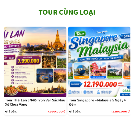
TOUR CÙNG LOẠI
Tour Thái Lan 5N4Đ Trọn Vẹn Sắc Màu
Tour Singapore – Malaysia 5 Ngày 4
Xứ Chùa Vàng
Đêm
đ
Giá bán:
7.990.000
đ
Giá bán:
12.190.000
đ