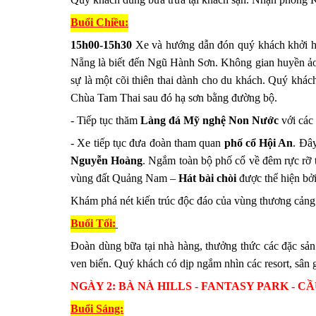
Buổi
Chiều:
15h00-15h30
Xe và hướng dẫn đón quý khách khởi 
Nẵng là biết đến Ngũ Hành Sơn. Không gian huyền ảo,
sự là một cõi thiên thai dành cho du khách. Quý k
Chùa Tam Thai sau đó hạ sơn bằng đường bộ.
- Tiếp tục thăm
Làng đá Mỹ nghệ Non Nước
với các 
- Xe tiếp tục đưa đoàn tham quan
phố cổ Hội An
. Đâ
Nguyễn Hoàng
. Ngắm toàn bộ phố cổ về đêm rực rỡ t
vùng đất Quảng Nam –
Hát bài chòi
được thể hiện bởi
Khám phá nét kiến trúc độc đáo của vùng thương cảng
Buổi
Tối:
Đoàn dùng bữa tại nhà hàng, thưởng thức các đặc sản
ven biển. Quý khách có dịp ngắm nhìn các resort, sân
NGÀY
2
:
BÀ NÀ HILLS - FANTASY PARK - CẦU V
B
uổi
Sáng: