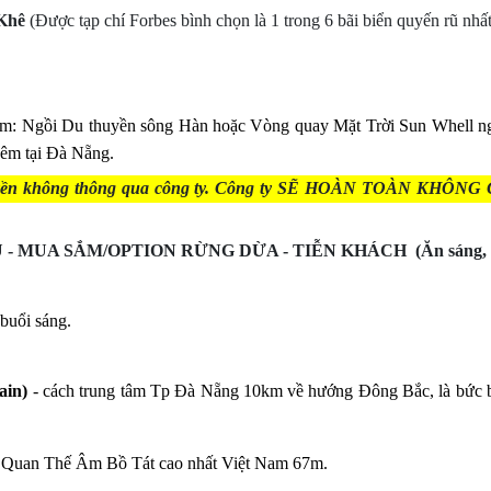
Khê
(Được tạp chí Forbes bình chọn là 1 trong 6 bãi biển quyến rũ nhấ
m: Ngồi Du thuyền sông Hàn hoặc Vòng quay Mặt Trời Sun Whell ng
êm tại Đà Nẵng.
 thuyền không thông qua công ty. Công ty SẼ HOÀN TOÀN 
- MUA SẮM/OPTION RỪNG DỪA - TIỄN KHÁCH (Ăn sáng, t
buổi sáng.
ain)
- cách trung tâm Tp Đà Nẵng 10km về hướng Đông Bắc, là bức 
 Quan Thế Âm Bồ Tát cao nhất Việt Nam 67m.