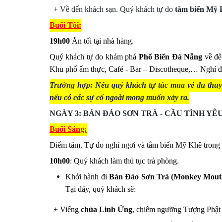
+ Về đến khách sạn. Quý khách tự do
tắm biển Mỹ 
Buổi
Tối:
19h00
Ăn tối tại nhà hàng.
Quý khách tự do khám phá
Phố Biển Đà Nẵng
về đê
Khu phố ẩm thực, Café - Bar – Discotheque,… Nghỉ đ
Trường hợp: Nếu quý khách tự túc mua vé du
nếu có các sự cố ngoài mong muốn xảy ra.
NGÀY
3
:
BÁN ĐẢO SƠN TRÀ - CẦU TÌNH YÊU 
Buổi
Sáng:
Điểm tâm. Tự do nghỉ ngơi và tắm biển Mỹ Khê trong 
10h00
: Quý khách làm thủ tục trả phòng.
Khởi hành đi
Bán Đảo Sơn Trà (Monkey Mout
Tại đây, quý khách sẽ:
+ Viếng
chùa Linh Ứng
, chiêm ngưỡng Tượng Phật