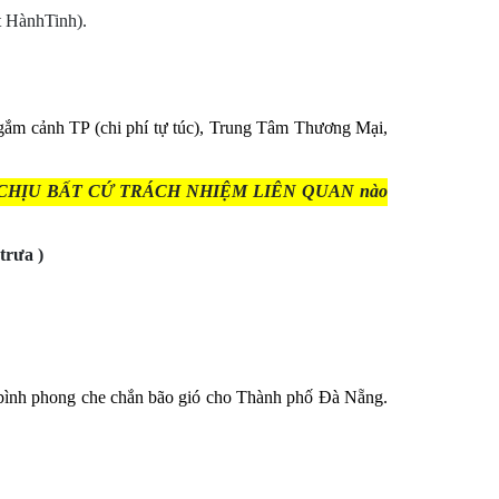
t HànhTinh).
ắm cảnh TP (chi phí tự túc), Trung Tâm Thương Mại,
KHÔNG CHỊU BẤT CỨ TRÁCH NHIỆM LIÊN QUAN nào
rưa )
bình phong che chắn bão gió cho Thành phố Đà Nẵng.