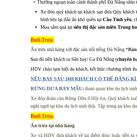
+ Thưởng ngoạn toàn cảnh thành phố Đà Nẵng nhìn t
Xe đón quý khách tại khách sạn đưa Qúy khách
hình lưu lại dấu ấn khó quên tại
Cầu Tình yêu
, 
Mua sắm quà tại
siêu thị đặc sản miền Trung h
Buổi
Trưa:
Ăn trưa nhà hàng với đặc sản nổi tiếng Đà Nẵng
“Bán
S
au đó tiễn khách ra Sân bay/ Ga Đà Nẵng (
chuyến b
HDV chào tạm biệt du khách, k
ết thúc chương trình
th
NẾU BAY SAU 16H KHÁCH CÓ THỂ ĐĂNG KÍ
RỪNG DỪA BẢY MẪU:
tham quan khu du lịch sinh
Xe đón đoàn vào Rừng Dừa ở Hội An. Quý khách xuống 
nghỉ ngơi tại khu du lịch sinh thái. Tập trung tại khu
Buổi
Trưa:
Ăn trưa tại nhà hàng
Xe và HDV đưa khách về lại điểm đón/ hoặ