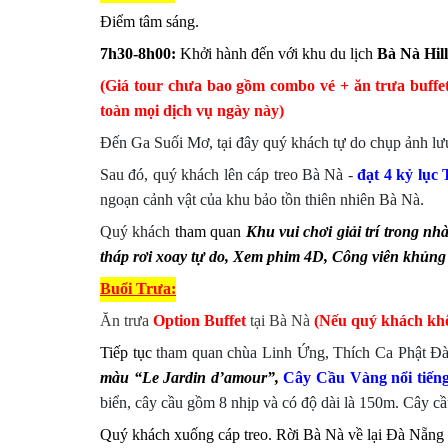
Điểm tâm sáng.
7h30-8h00:
Khởi hành đến với khu du lịch
Bà Nà Hill
(Giá tour chưa bao gồm combo vé + ăn trưa buffe
toàn mọi dịch vụ ngày này)
Đến Ga Suối Mơ, tại đây quý khách tự do chụp ảnh lư
Sau đó, quý khách lên cáp treo Bà Nà -
đạt 4 kỷ lục 
ngoạn cảnh vật của khu bảo tồn thiên nhiên Bà Nà.
Quý khách
tham quan
Khu vui chơi giải trí trong nh
tháp rơi xoay tự do, Xem phim 4D, Công viên khủng lo
Buổi
Trưa:
Ăn trưa
Option Buffet
tại Bà Nà
(Nếu quý khách khôn
Tiếp tục
tham quan chùa Linh Ứng, Thích Ca Phật Đà
màu “Le Jardin d’amour”,
Cây Cầu Vàng nổi tiếng
biển, cây cầu gồm 8 nhịp và có độ dài là 150m. Cây cầu
Quý khách xuống cáp treo. Rời Bà Nà về lại Đà Nẵng