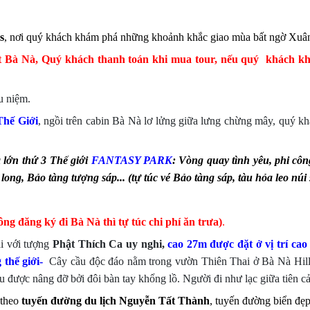
s
, nơi quý khách khám phá những khoảnh khắc giao mùa bất ngờ Xuân
t Bà Nà, Quý khách thanh toán khi mua tour, nếu quý khách kh
u niệm.
Thế Giới
, ngồi trên cabin Bà Nà lơ lửng giữa lưng chừng mây, quý k
à lớn thứ 3 Thế giới
FANTASY PARK
: Vòng quay tình yêu, phi cô
ng, Bảo tàng tượng sáp... (tự túc vé Bảo tàng sáp, tàu hỏa leo núi s
g đăng ký đi Bà Nà thì tự túc chi phí ăn trưa)
.
i với tượng
Phật Thích Ca uy nghi,
cao 27m được đặt ở vị trí c
 thế giới-
Cây cầu độc đáo nằm trong vườn Thiên Thai ở Bà Nà Hill
 được nâng đỡ bởi đôi bàn tay khổng lồ. Người đi như lạc giữa tiên cản
 theo
tuyến đường du lịch Nguyễn Tất Thành
, tuyến đường biển đẹ