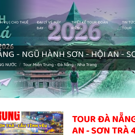
H VỤ | CHO THUÊ
ĐẠI LÝ VÉ MÁY
THIẾT KẾ TOUR ĐOÀN
TIN TỨ
BAY
RIÊNG
TOUR
NG - NGŨ HÀNH SƠN - HỘI AN - S
NG NƯỚC
Tour Miền Trung - Đà Nẵng - Nha Trang
TOUR ĐÀ NẴNG
AN - SƠN TRÀ 