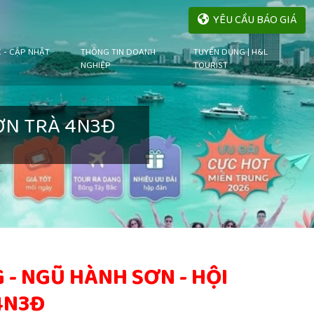
YÊU CẦU BÁO GIÁ
C - CẬP NHẬT
THÔNG TIN DOANH
TUYỂN DỤNG | H&L
NGHIỆP
TOURIST
ƠN TRÀ 4N3Đ
 - NGŨ HÀNH SƠN - HỘI
4N3Đ