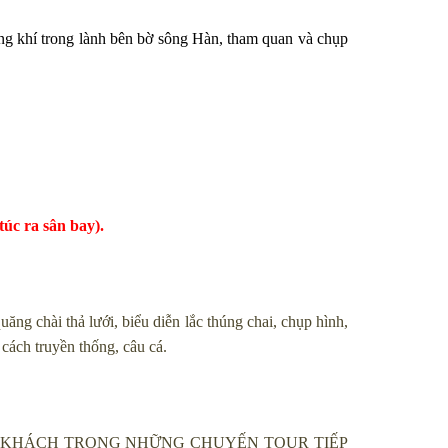
ông khí trong lành bên bờ sông Hàn, tham quan và chụp
úc ra sân bay).
 chài thả lưới, biểu diễn lắc thúng chai, chụp hình,
 cách truyền thống, câu cá.
ẠI QUÝ KHÁCH TRONG NHỮNG CHUYẾN TOUR TIẾP