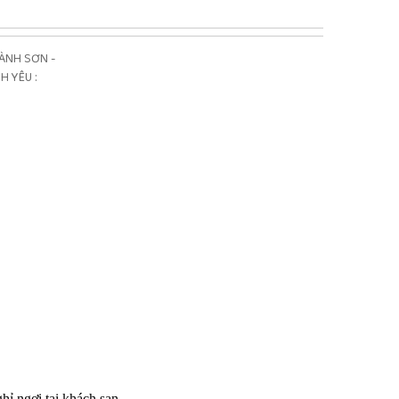
ÀNH SƠN -
H YÊU :
ỉ ngơi tại khách sạn.