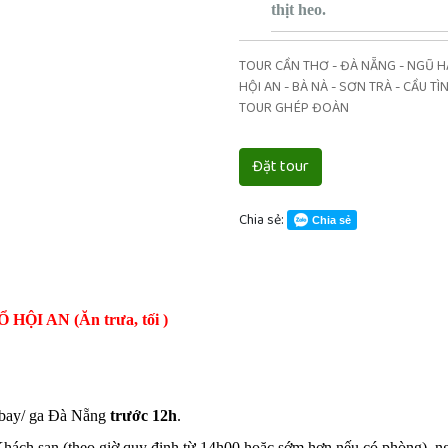
thịt heo.
TOUR CẦN THƠ - ĐÀ NẴNG - NGŨ H
HỘI AN - BÀ NÀ - SƠN TRÀ - CẦU TÌN
TOUR GHÉP ĐOÀN
Đặt tour
Chia sẻ:
Chia sẻ
ỘI AN (Ăn trưa, tối )
 bay/ ga Đà Nẵng
trước 12h
.
hách sạn (theo giờ quy định từ 14h00 hoặc sớm hơn nếu có phòng), ngh