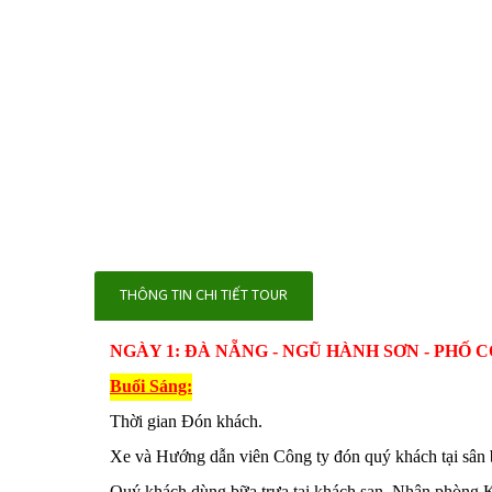
THÔNG TIN CHI TIẾT TOUR
NGÀY 1:
Đ
À NẴNG - NGŨ HÀNH SƠN - PHỐ CỔ H
Buổi
Sáng:
Thời gian Đón khách.
Xe và Hướng dẫn viên Công ty đón quý khách tại sân
Quý khách dùng bữa trưa tại khách sạn. N
hận phòng K