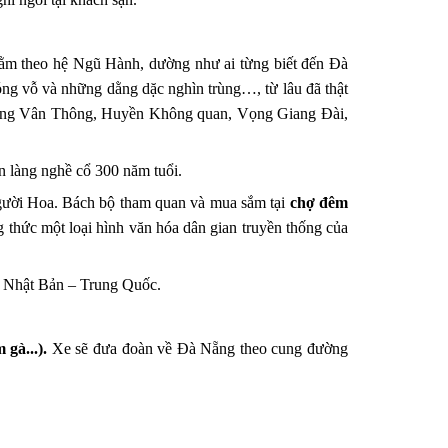
nằm theo hệ Ngũ Hành, dường như ai từng biết đến Đà
ng vỗ và những dằng dặc nghìn trùng…, từ lâu đã thật
 động Vân Thông, Huyền Không quan, Vọng Giang Đài,
n làng nghề cổ 300 năm tuổi.
gười Hoa. Bách bộ tham quan và mua sắm tại
chợ đêm
 thức một loại hình văn hóa dân gian truyền thống của
– Nhật Bản – Trung Quốc.
gà...).
Xe sẽ đưa đoàn về Đà Nẵng theo cung đường