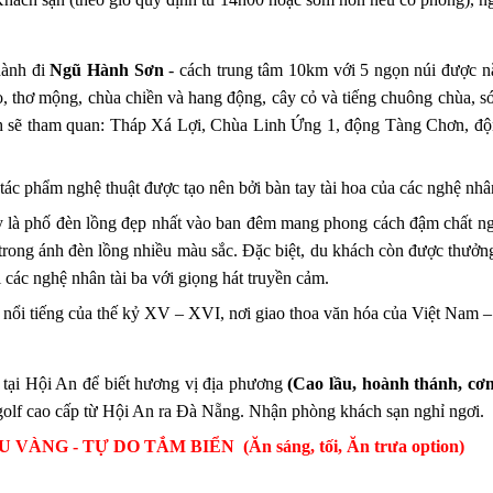
hành đi
Ngũ Hành Sơn
- cách trung tâm 10km với 5 ngọn núi được 
 thơ mộng, chùa chiền và hang động, cây cỏ và tiếng chuông chùa, só
hách sẽ tham quan: Tháp Xá Lợi, Chùa Linh Ứng 1, động Tàng Chơn,
tác phẩm nghệ thuật được tạo nên bởi bàn tay tài hoa của các nghệ nhâ
y là phố đèn lồng đẹp nhất vào ban đêm mang phong cách đậm chất n
rong ánh đèn lồng nhiều màu sắc. Đặc biệt, du khách còn được thưởng
 các nghệ nhân tài ba với giọng hát truyền cảm.
 nổi tiếng của thế kỷ XV – XVI, nơi giao thoa văn hóa của Việt Nam 
 tại Hội An để biết hương vị địa phương
(Cao lầu, hoành thánh, cơm 
 golf cao cấp từ Hội An ra Đà Nẵng. Nhận phòng khách sạn nghỉ ngơi.
ÀNG - TỰ DO TẮM BIỂN (Ăn sáng, tối, Ăn trưa option)