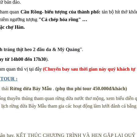
ừ bán đảo.
 tham quan
Cầu Rồng- biểu tượng của thành phố
:
tản bộ hít thở kh
chiêm ngưỡng tượng
"Cá chép hóa rồng" …
oặc chợ Hàn.
h tráng thịt heo 2 đầu da & Mỳ Quảng
”.
ay từ 14h00 đến 17h30
).
am quan thú vị tại đây
(Chuyến bay sau thời gian này quý khách tự t
 TOUR :
 thái
Rừng dừa Bảy Mẫu
.
(phụ thu phí tour 450.000đ/khách)
thuyền thúng tham quan rừng dừa nước thơ mộng, xem biểu diễn quăng
 du lịch rừng dừa Bảy Mẫu tham gia các hoạt động làm lưới đánh cá bằng
c tiễn ra sân bay. KẾT THÚC CHƯƠNG TRÌNH VÀ HẸN GẶP L