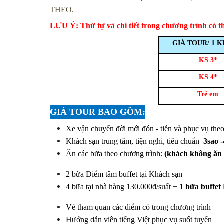
THEO.
LƯU Ý:
Thứ tự và chi tiết trong chương trình có 
GIÁ TOUR/ 1 
KS 3*
KS 4*
Trẻ em
GIÁ TOUR BAO GỒM
:
Xe vận chuyển đời mới đón - tiễn và phục vụ theo
Khách sạn trung tâm, tiện nghi, tiêu chuẩn
3sao 
Ăn các bữa theo chương trình:
(khách không ăn 
2 bữa Điểm tâm buffet tại Khách sạn
4 bữa tại nhà hàng 130.000đ/suất +
1 bữa buffet
Vé tham quan các điểm có trong chương trình
Hướng dẫn viên tiếng Việt phục vụ suốt tuyến