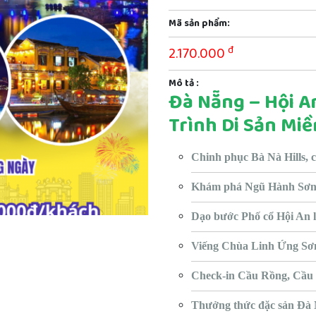
Mã sản phẩm:
đ
2.170.000
Mô tả :
Đà Nẵng – Hội An
Trình Di Sản Mi
Chinh phục Bà Nà Hills, c
Khám phá Ngũ Hành Sơn 
Dạo bước Phố cổ Hội An l
Viếng Chùa Linh Ứng Sơ
Check-in Cầu Rồng, Cầu 
Thưởng thức đặc sản Đà 