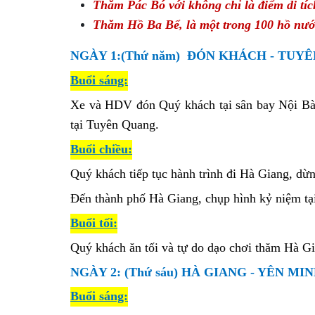
Thăm Pác Bó với không chỉ là điểm di tích
Thăm Hồ Ba Bể, là một trong 100 hồ nước 
NGÀY 1:
(Thứ năm)
ĐÓN KHÁCH - TUYÊN
Buổi s
áng:
Xe và HDV đón Quý khách tại sân bay Nội Bài
tại Tuyên Quang.
Buổi chiều:
Quý khách tiếp tục hành trình đi Hà Giang, dừ
Đến thành phố Hà Giang, chụp hình kỷ niệm tạ
Buổi tối:
Quý khách ăn tối và tự do dạo chơi thăm Hà G
NGÀY 2: (Thứ sáu) HÀ GIANG - YÊN MI
Buổi sáng: