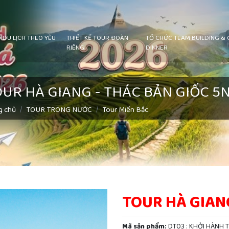
DU LỊCH THEO YÊU
THIẾT KẾ TOUR ĐOÀN
TỔ CHỨC TEAM BUILDING & 
RIÊNG
DINNER
UR HÀ GIANG - THÁC BẢN GIỐC 5
g chủ
TOUR TRONG NƯỚC
Tour Miền Bắc
TOUR HÀ GIAN
Mã sản phẩm:
DT03 : KHỞI HÀNH 