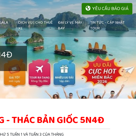
YÊU CẦU BÁO GIÁ
GALA
DỊCH VỤ | CHO THUÊ
ĐẠI LÝ VÉ MÁY
TIN TỨC - CẬP NHẬT
XE
BAY
TOUR
N4Đ
G - THÁC BẢN GIỐC 5N4Đ
THỨ 5 TUẦN 1 VÀ TUẦN 3 CỦA THÁNG