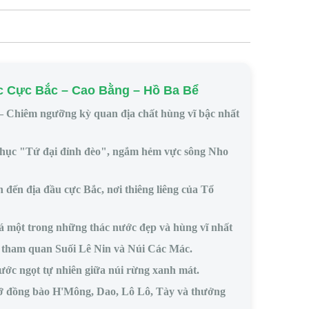
c Cực Bắc – Cao Bằng – Hồ Ba Bể
– Chiêm ngưỡng kỳ quan địa chất hùng vĩ bậc nhất
hục "Tứ đại đỉnh đèo", ngắm hẻm vực sông Nho
 đến địa đầu cực Bắc, nơi thiêng liêng của Tổ
 một trong những thác nước đẹp và hùng vĩ nhất
, tham quan Suối Lê Nin và Núi Các Mác.
ớc ngọt tự nhiên giữa núi rừng xanh mát.
 đồng bào H'Mông, Dao, Lô Lô, Tày và thưởng