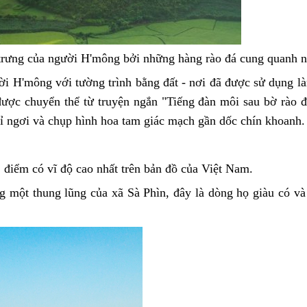
trưng của người H'mông bởi những hàng rào đá cung quanh n
ời H'mông với tường trình bằng đất - nơi đã được sử dụng 
ợc chuyển thể từ truyện ngắn "Tiếng đàn môi sau bờ rào 
ỉ ngơi và chụp hình hoa tam giác mạch gần dốc chín khoanh.
 điểm có vĩ độ cao nhất trên bản đồ của Việt Nam.
 một thung lũng của xã Sà Phìn, đây là dòng họ giàu có v