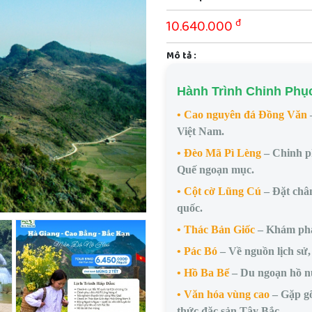
đ
10.640.000
Mô tả :
Hành Trình Chinh Phụ
• Cao nguyên đá Đồng Văn
Việt Nam.
• Đèo Mã Pì Lèng
– Chinh p
Quế ngoạn mục.
• Cột cờ Lũng Cú
– Đặt chân
quốc.
• Thác Bản Giốc
– Khám phá
• Pác Bó
– Về nguồn lịch sử
• Hồ Ba Bể
– Du ngoạn hồ nư
• Văn hóa vùng cao
– Gặp gỡ
thức đặc sản Tây Bắc.