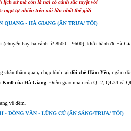
 lịch sử mà còn là nơi có cảnh sắc tuyệt vời
ngọt tự nhiên trên núi lớn nhất thế giới
 QUANG - HÀ GIANG (ĂN TRƯA/ TỐI)
 (chuyến bay hạ cánh từ 8h00 – 9h00), khởi hành đi Hà Gia
ng chân thăm quan, chụp hình tại
đồi chè Hàm Yên
, ngắm dò
i
Km0 của Hà Giang
. Điểm giao nhau của QL2, QL34 và Q
iang về đêm.
NH - ĐỒNG VĂN - LŨNG CÚ (ĂN SÁNG/TRƯA/ TỐI)