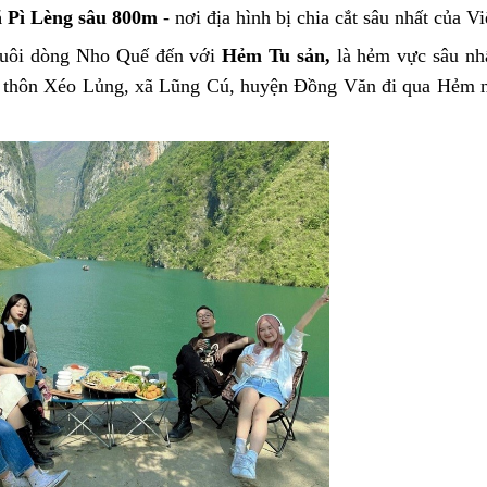
 Pì Lèng sâu 800m
- nơi địa hình bị chia cắt sâu nhất của V
xuôi dòng Nho Quế đến với
Hẻm Tu sản,
là hẻm vực sâu nh
 thôn Xéo Lủng, xã Lũng Cú, huyện Đồng Văn đi qua Hẻm n