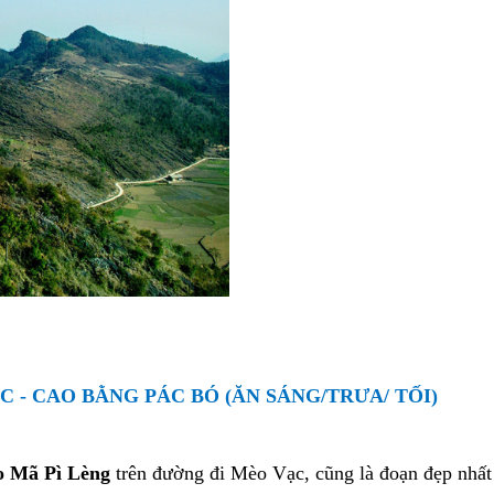
ẠC - CAO BẰNG PÁC BÓ (ĂN
SÁNG/
TRƯA/ TỐI
)
o Mã Pì Lèng
trên đường đi Mèo Vạc, cũng là đoạn đẹp nhấ