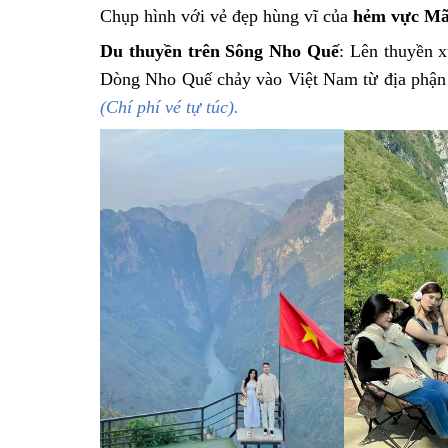
Chụp hình với vẻ đẹp hùng vĩ của
hẻm vực Mã
Du thuyền trên Sông Nho Quế
: Lên thuyền 
Dòng Nho Quế chảy vào Việt Nam từ địa phận
(Chí phí vé tự túc).