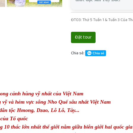
ĐT03: Thứ 5 Tuần 1 & Tuần 3 Của T
Đặt tour
Chia sẻ:
Chia sẻ
ong cảnh hùng vỹ nhất của Việt Nam
 vỹ và hẻm vực sông Nho Quế sâu nhất Việt Nam
dân tộc Hmong, Dzao, Lô Lô, Tày...
 của Tổ quốc
 10 thác lớn nhất thế giới nằm giữa biên giới hai quốc gia