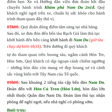
điểm hẹn. Xe
và Hướng dẫn viên đưa đoàn bắt đầu
chuyến hành trình
Khám phá Nam Du 2n1đ.
Quý
khách nghỉ ngơi trên xe, chuẩn bị sức khỏe cho hành
trình tham quan đầy thú vị.
0
h00:
Quý đoàn dùng điểm tâm sáng tại nhà hàng.
5
Sau đó, xe đưa đón đến bến tàu Rạch Giá làm thủ tục
khởi hành đến bến cảng
khởi hành đi
Nam Du
(giờ tàu
chạy
dự kiến
6h3
)
.
Trên đường đi quý khách
5
tự do tham quan trên boong tàu, ngắm cảnh Hòn Tre,
Hòn Sơn, Quý khách có dịp ngoạn cảnh chiêm ngưỡng
– những hòn đảo còn mang vẻ đẹp hoang sơ và cảnh
sắc vùng biển trời Tây Nam của Tổ quốc.
09h0
0:
Sau khoảng
2 tiếng tàu cập bến đảo
Nam Du
.
Đoàn đến với
Hòn Củ Tron (Hòn Lớn)
, hòn đảo lớn
nhất thuộc Quần đảo Nam Du. Đoàn làm thủ tục nhận
phòng để nghỉ ngơi, nếu nhà nghỉ có phòng sớm.
Buổi trưa: