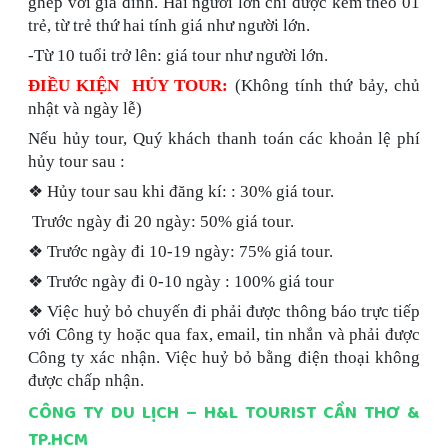
ghép với gia đình. Hai người lớn chỉ được kèm theo 01
trẻ, từ trẻ thứ hai tính giá như người lớn.
-Từ 10 tuổi trở lên: giá tour như người lớn.
ĐIỀU KIỆN HỦY TOUR:
(Không tính thứ bảy, chủ
nhật và ngày lễ)​
Nếu hủy tour, Quý khách thanh toán các khoản lệ phí
hủy tour sau :
❖ Hủy tour sau khi đăng kí: : 30% giá tour.
Trước ngày đi 20
n
gày: 50% giá tour.
❖ Trước ngày đi 10-19 ngày: 75% giá tour.
❖ Trước ngày đi 0-10
n
gày : 100% giá tour
❖ Việc huỷ bỏ chuyến đi phải được thông báo trực tiếp
với Công ty hoặc qua fax, email, tin nhắn và phải được
Công ty xác nhận. Việc huỷ bỏ bằng điện thoại không
được chấp nhận
.
CÔNG TY DU LỊCH – H&L TOURIST CẦN THƠ &
TP.HCM