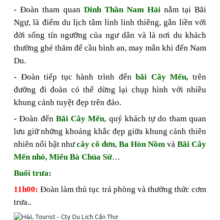
- Đoàn tham quan
Dinh
Thần
Nam Hải
nằm tại Bãi
Ngự, là điểm du lịch tâm linh linh thiêng, gắn liền với
đời sống tín ngưỡng của ngư dân và là nơi du khách
thường ghé thăm để cầu bình an, may mắn khi đến Nam
Du.
- Đoàn tiếp tục hành trình đến
bãi Cây Mến,
trên
đường đi đoàn có thể dừng lại chụp hình với nhiều
khung cảnh tuyệt đẹp trên đảo.
- Đoàn đến
Bãi Cây Mến
, quý khách tự do tham quan
lưu giữ những khoảng khắc đẹp giữa khung cảnh thiên
nhiên nổi bật như
cây cô đơn
,
Ba Hòn Nồm
và
Bãi Cây
Mến nhỏ, Miếu Bà Chúa Sứ
…
Buổi trưa:
1
1h00
:
Đoàn làm thủ tục trả phòng và thưởng thức cơm
trưa
..