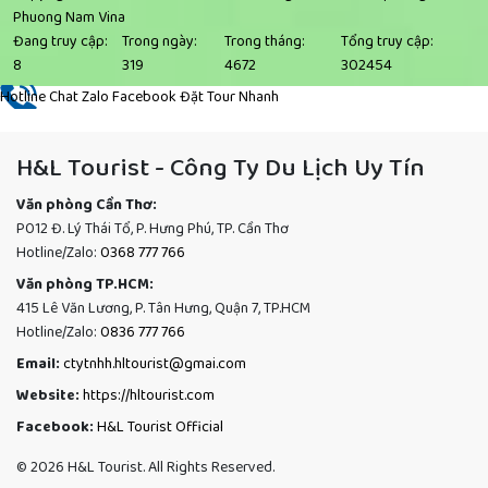
Phuong Nam Vina
Đang truy cập:
Trong ngày:
Trong tháng:
Tổng truy cập:
8
319
4672
302454
Hotline
Chat Zalo
Facebook
Đặt Tour Nhanh
H&L Tourist - Công Ty Du Lịch Uy Tín
Văn phòng Cần Thơ:
P012 Đ. Lý Thái Tổ, P. Hưng Phú, TP. Cần Thơ
Hotline/Zalo:
0368 777 766
Văn phòng TP.HCM:
415 Lê Văn Lương, P. Tân Hưng, Quận 7, TP.HCM
Hotline/Zalo:
0836 777 766
Email:
ctytnhh.hltourist@gmai.com
Website:
https://hltourist.com
Facebook:
H&L Tourist Official
© 2026 H&L Tourist. All Rights Reserved.