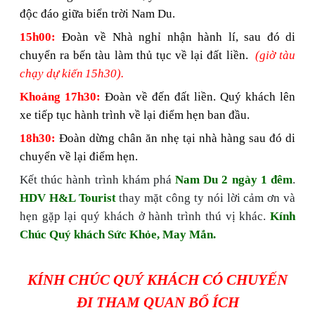
độc đáo giữa biển trời Nam Du.
15h00:
Đoàn về Nhà nghỉ nhận hành lí, sau đó di
chuyển ra bến tàu làm thủ tục về lại đất liền.
(giờ tàu
chạy
dự kiến
15
h30
)
.
Khoảng 1
7
h
3
0:
Đoàn về đến đất liền. Quý khách lên
xe tiếp tục hành trình về lại điểm hẹn ban đầu.
18h30:
Đoàn dừng chân ăn nhẹ tại nhà hàng sau đó di
chuyển về lại điểm hẹn.
Kết thúc hành trình khám phá
Nam Du 2 ngày 1 đêm
.
HDV H&L Tourist
thay mặt công ty nói lời cảm ơn và
hẹn gặp lại quý khách ở hành trình thú vị khác.
Kính
Chúc
Quý khách
Sức Khỏe, May Mắn
.
KÍNH CHÚC QUÝ KHÁCH CÓ CHUYẾN
ĐI THAM QUAN BỔ ÍCH