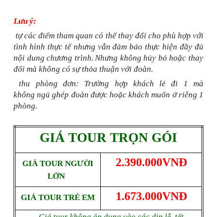
Lưu ý:
tự các điểm tham quan có thể thay đổi cho phù hợp với
tình hình thực tế nhưng vẫn đảm bảo thực hiện đầy đủ
nội dung chương trình.
Nhưng không hủy bỏ hoặc thay
đổi mà không có sự thỏa thuận với đoàn
.
thu phòng đơn: Trường hợp khách lẻ đi 1 mà
k
hông
ngủ ghép đoàn được hoặc khách muốn ở riêng 1
phòng.
GIÁ TOUR TRỌN GÓI
2.390.000
VNĐ
GIÁ TOUR NGƯỜI
LỚN
1.673.000
VNĐ
GIÁ TOUR TRẺ EM
- Giá tour không áp dụng vào các dịp lễ, tết