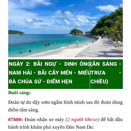
NGÀY
2: BÃI NGỰ - DINH ÔNG
(
ĂN
SÁNG -
NAM HẢI - BÃI CÂY MẾN - MIẾU
TRƯ
A -
BÀ CHÚA SỨ - ĐIỂM HẸN
CHIỀU)
Buổi sáng:
Đoàn tự do dậy sơm ngắm bình mình sau đó đoàn dùng
điểm tâm sáng.
07h00:
Đoàn nhận xe máy
(2 người lớn/xe)
để bắt đầu
hành trình khám phá
xuyên
Đảo Nam Du: