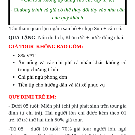
- Chương trình và giá có thể thay đổi tùy vào nhu cầu
của quý khách
Tàu tham quan lặn ngắm san hô + chụp Sup + câu cá.
QUÀ TẶNG
: Nón du lịch, Khăn ướt + nước đóng chai.
GIÁ TOUR KHÔNG BAO GỒM:
8% VAT
Ăn uống và các chi phí cá nhân khác không có
trong chương trình
Chi phí ngủ phòng đơn
Tiền tip cho hướng dẫn và tài xế phục vụ
QUY ĐỊNH TRẺ EM:
- Dưới 05 tuổi: Miễn phí (chi phí phát sinh trên tour gia
đình tự chi trả). Hai người lớn chỉ được kèm theo 01
trẻ, từ trẻ thứ hai tính 50% giá tour.
-Từ 05 – dưới 10 tuổi: 70% giá tour người lớn, ngủ