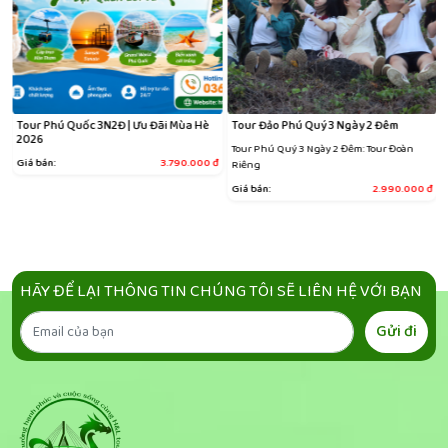
Tour Phú Quốc 3N2Đ | Ưu Đãi Mùa Hè
Tour Đảo Phú Quý 3 Ngày 2 Đêm
2026
Tour Phú Quý 3 Ngày 2 Đêm: Tour Đoàn
đ
Giá bán:
3.790.000
đ
Riêng
Giá bán:
2.990.000
đ
HÃY ĐỂ LẠI THÔNG TIN CHÚNG TÔI SẼ LIÊN HỆ VỚI BẠN
Gửi đi