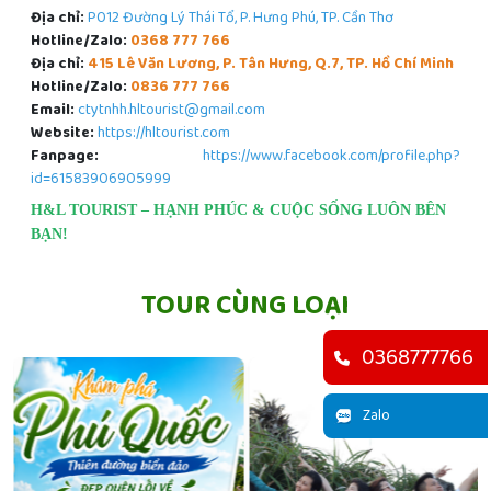
Địa chỉ:
P012 Đường Lý Thái Tổ, P. Hưng Phú, TP. Cần Thơ
Hotline/Zalo:
0368 777 766
Địa chỉ:
415 Lê Văn Lương, P. Tân Hưng, Q.7, TP. Hồ Chí Minh
Hotline/Zalo:
0836 777 766
Email:
ctytnhh.hltourist@gmail.com
Website:
https://hltourist.com
Fanpage:
https://www.facebook.com/profile.php?
id=61583906905999
H&L TOURIST – HẠNH PHÚC & CUỘC SỐNG LUÔN BÊN
BẠN!
TOUR CÙNG LOẠI
0368777766
Zalo