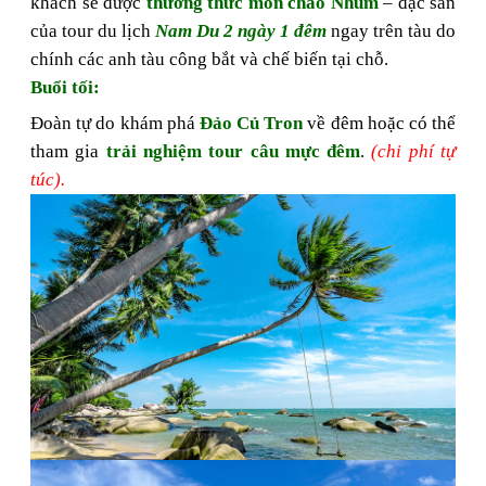
khách sẽ được
thưởng thức món cháo Nhum
– đặc sản
của tour du lịch
Nam Du 2 ngày 1 đêm
ngay trên tàu do
chính các anh tàu công bắt và chế biến tại chỗ.
Buổi tối:
Đoàn tự do khám phá
Đảo Củ Tron
về đêm hoặc có thể
tham gia
trải nghiệm tour câu mực đêm
.
(chi phí tự
túc).