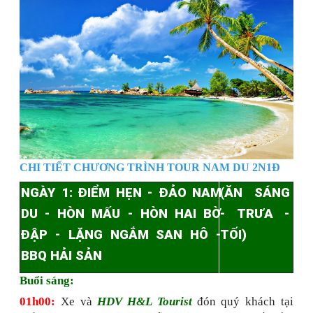
CHI TIẾT CHƯƠNG TRÌNH TOUR NAM DU 2N1Đ
NGÀY 1:
Đ
IỂM HẸN - ĐẢO NAM
(
ĂN
SÁNG
DU - HÒN MẤU - HÒN HAI BỜ
-
TRƯA -
ĐẬP - LẶNG NGẮM SAN HÔ -
TỐI)
BBQ HẢI SẢN
Buổi sáng:
01h00:
Xe và
HDV
H&L Tourist
đón quý khách tại