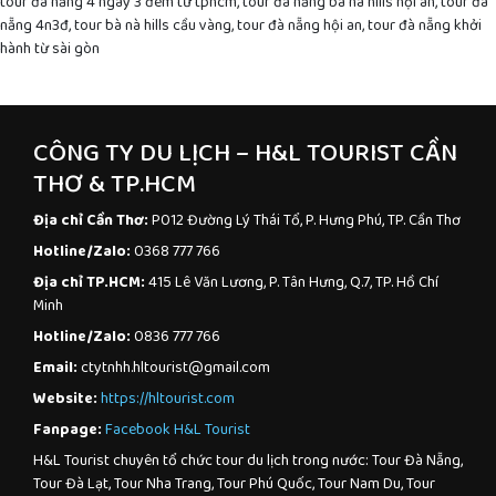
tour đà nẵng 4 ngày 3 đêm từ tphcm, tour đà nẵng bà nà hills hội an, tour đà
nẵng 4n3đ, tour bà nà hills cầu vàng, tour đà nẵng hội an, tour đà nẵng khởi
hành từ sài gòn
CÔNG TY DU LỊCH – H&L TOURIST CẦN
THƠ & TP.HCM
Địa chỉ Cần Thơ:
P012 Đường Lý Thái Tổ, P. Hưng Phú, TP. Cần Thơ
Hotline/Zalo:
0368 777 766
Địa chỉ TP.HCM:
415 Lê Văn Lương, P. Tân Hưng, Q.7, TP. Hồ Chí
Minh
Hotline/Zalo:
0836 777 766
Email:
ctytnhh.hltourist@gmail.com
Website:
https://hltourist.com
Fanpage:
Facebook H&L Tourist
H&L Tourist chuyên tổ chức tour du lịch trong nước: Tour Đà Nẵng,
Tour Đà Lạt, Tour Nha Trang, Tour Phú Quốc, Tour Nam Du, Tour