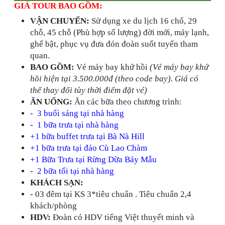
GIÁ TOUR BAO GỒM:
VẬN CHUYỂN:
Sử dụng xe du lịch 16 chổ, 29
chỗ, 45 chỗ (Phù hợp số lượng) đời mới, máy lạnh,
ghế bật, phục vụ đưa đón đoàn suốt tuyến tham
quan.
BAO GỒM:
Vé máy bay khứ hồi
(
Vé máy bay khứ
hồi hiện tại 3.500.000đ (theo code bay). Giá có
thể thay đổi tùy thời điểm đặt vé)
ĂN UỐNG:
Ăn các bữa theo chương trình:
- 3
buổi sáng tại nhà hàng
- 1
bữa
trưa tại nhà hàng
+1 bữa buffet trưa tại Bà Nà Hill
+1 bữa trưa tại đảo Cù Lao Chàm
+1 Bữa Trưa tại Rừng Dừa Bảy Mẫu
- 2 bữa tối tại nhà hàng
KHÁCH SẠN:
- 03 đêm tại KS 3*tiêu chuẩn . Tiêu chuẩn 2,4
khách/phòng
HDV:
Đoàn có HDV tiếng Việt thuyết minh và