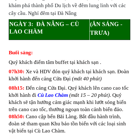
khám phá thành phố Du lịch về đêm lung linh với các
cây cầu. Nghỉ đêm tại Đà Nẵng
NGÀY 3: ĐÀ NẴNG – CÙ
(
ĂN
SÁNG -
LAO CHÀM
TRƯA)
Buổi sáng:
Quý khách đi
ểm tâm buffet tại khách sạn .
07h30:
Xe và HDV đón quý khách tại khách sạn. Đoàn
khởi hành đến cảng Cửa Đại
(mất 40 phút)
08h15:
Đến cảng Cửa Đại. Quý khách lên cano cao tốc
khởi hành đi
Cù Lao Chàm
(mất 15 – 20 phút).
Quý
khách sẽ tận hưởng cảm giác mạnh khi lướt sóng biển
trên cano cao tốc, thưởng ngoạn toàn cảnh biển đảo.
08h50:
Cano cập bến Bãi Làng. Bắt đầu hành trình,
đoàn sẽ tham quan Khu bảo tồn biển với các loại sinh
vật biển tại Cù Lao Chàm.