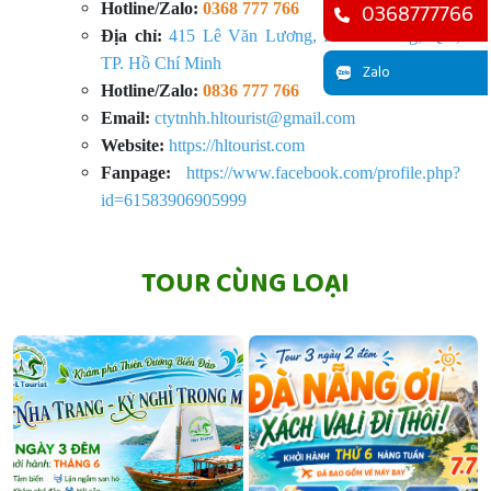
0368777766
Hotline/Zalo:
0368 777 766
Địa chỉ:
415 Lê Văn Lương, P. Tân Hưng, Q.7,
TP. Hồ Chí Minh
Zalo
Hotline/Zalo:
0836 777 766
Email:
ctytnhh.hltourist@gmail.com
Website:
https://hltourist.com
Fanpage:
https://www.facebook.com/profile.php?
id=61583906905999
TOUR CÙNG LOẠI