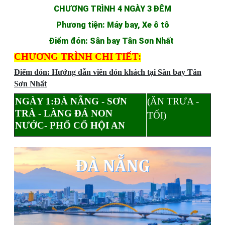
CHƯƠNG TRÌNH
4
NGÀY 3 ĐÊM
Phương tiện:
Máy bay,
Xe ô tô
Điểm đón:
Sân bay Tân Sơn Nhất
CHƯƠNG TRÌNH CHI TIẾT:
Điểm đón: Hướng dẫn viên đón khách tại Sân bay Tân
Sơn Nhất
NGÀY 1:ĐÀ NẴNG - SƠN
(ĂN TRƯA -
TRÀ - LÀNG ĐÁ NON
TỐI)
NƯỚC- PHỐ CỔ HỘI AN