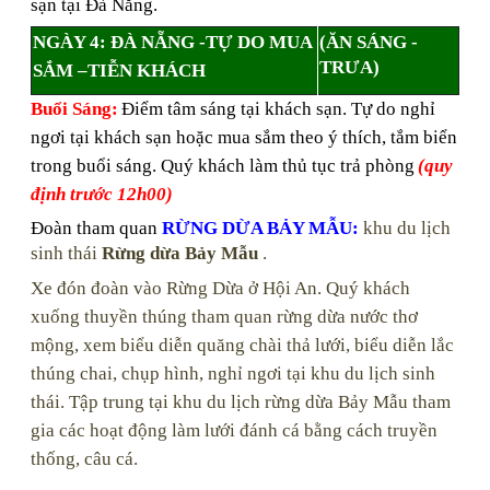
sạn tại Đà Nẵng.
NGÀY 4
: ĐÀ NẴNG -TỰ DO MUA
(
ĂN
SÁNG -
TRƯA)
SẮM –TIỄN KHÁCH
Buổi Sáng
:
Điểm tâm sáng tại khách sạn. Tự do nghỉ
ngơi tại khách sạn hoặc mua sắm theo ý thích, tắm biển
trong buổi sáng. Quý khách làm thủ tục trả phòng
(quy
định trước 12h00)
Đoàn tham quan
RỪNG DỪA BẢY MẪU
:
khu du lịch
sinh thái
Rừng dừa Bảy Mẫu
.
Xe đón đoàn vào Rừng Dừa ở Hội An. Quý khách
xuống thuyền thúng tham quan rừng dừa nước thơ
mộng, xem biểu diễn quăng chài thả lưới, biểu diễn lắc
thúng chai, chụp hình, nghỉ ngơi tại khu du lịch sinh
thái. Tập trung tại khu du lịch rừng dừa Bảy Mẫu tham
gia các hoạt động làm lưới đánh cá bằng cách truyền
thống, câu cá.