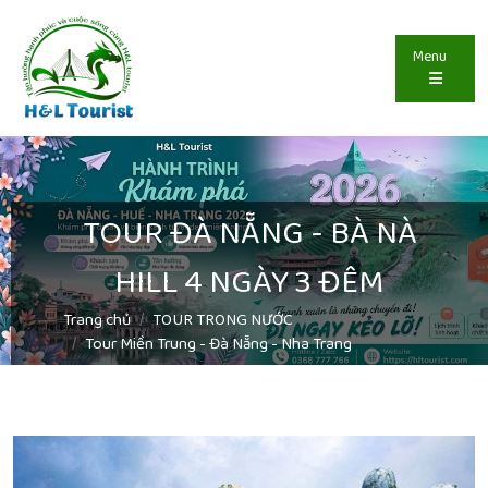
Menu
TOUR ĐÀ NẴNG - BÀ NÀ
HILL 4 NGÀY 3 ĐÊM
Trang chủ
TOUR TRONG NƯỚC
Tour Miền Trung - Đà Nẵng - Nha Trang