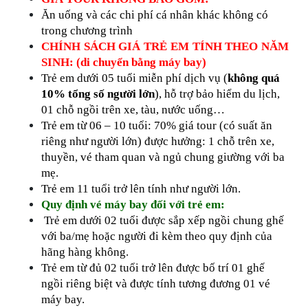
Ăn uống và các chi phí cá nhân khác không có
trong chương trình
CHÍNH SÁCH GIÁ TRẺ EM TÍNH THEO NĂM
SINH: (di chuyển bằng máy bay)
Trẻ em dưới 05 tuổi miễn phí dịch vụ (
không quá
10% tổng số người lớn
), hỗ trợ bảo hiểm du lịch,
01 chỗ ngồi trên xe, tàu, nước uống…
Trẻ em từ 06 – 10 tuổi
: 7
0% giá tour (có suất ăn
riêng như người lớn) được hưởng: 1 chỗ trên xe,
thuyền, vé tham quan và ngủ chung giường với ba
mẹ.
Trẻ em 11 tuổi trở lên tính như người lớn.
Quy định vé máy bay đối với trẻ em:
Trẻ em dưới 02 tuổi được sắp xếp ngồi chung ghế
với
b
a/mẹ hoặc người đi kèm theo quy định của
hãng hàng không.
Trẻ em từ đủ 02 tuổi trở lên được bố trí 01 ghế
ngồi riêng biệt và được tính tương đương 01 vé
máy bay.