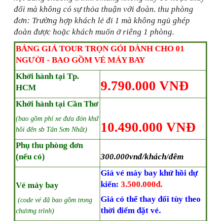
đổi mà không có sự thỏa thuận với đoàn.
thu phòng
đơn: Trường hợp khách lẻ đi 1 mà không ngủ ghép
đoàn được hoặc khách muốn ở riêng 1 phòng.
BẢNG GIÁ TOUR TRỌN GÓI DÀNH CHO 01
NGƯỜI - BAO GỒM VÉ MÁY BAY
Khởi hành tại Tp.
9.790.000 VNĐ
HCM
Khởi hành tại Cần Thơ
(bao gồm phí xe đưa đón khứ
10.490.000 VNĐ
hồi đến sb Tân Sơn Nhất)
Phụ thu phòng đơn
(nếu có)
300.000vnđ/khách/đêm
Giá vé máy bay khứ hồi
dự
kiến:
3.500.000đ.
Vé máy bay
Giá có thể thay đổi tùy theo
(code vé đã bao gồm trong
thời điểm đặt vé.
chương trình)