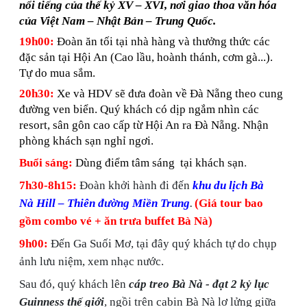
nổi tiếng của thế kỷ XV – XVI, nơi giao thoa văn hóa
của Việt Nam – Nhật Bản – Trung Quốc.
19h00:
Đoàn ăn tối tại nhà hàng và thưởng thức các
đặc sản tại Hội An (Cao lầu, hoành thánh, cơm gà...).
Tự do mua sắm.
20h30:
Xe và HDV sẽ đưa đoàn về Đà Nẵng theo cung
đường ven biển. Quý khách có dịp ngắm nhìn các
resort, sân gôn cao cấp từ Hội An ra Đà Nẵng. Nhận
phòng khách sạn nghỉ ngơi.
Buổi sáng:
Dùng điểm tâm
sáng
tại khách sạn
.
7h30-8h15:
Đoàn khởi hành đi đến
khu du lịch Bà
Nà
Hill
– Thiên đường Miền Trung
.
(Giá tour bao
gồm combo vé + ăn trưa buffet Bà Nà)
9h00:
Đến Ga Suối Mơ, tại đây quý khách tự do chụp
ảnh lưu niệm, xem nhạc nước.
Sau đó, quý khách lên
cáp treo Bà Nà - đạt 2 kỷ lục
Guinness thế giới
, ngồi trên cabin Bà Nà lơ lửng giữa