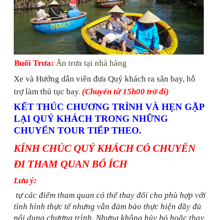
Buổi Trưa:
Ăn trưa tại nhà hàng
Xe và Hướng dẫn viên đưa Quý khách ra sân bay, hỗ
trợ làm thủ tục bay
.
(Chuyến từ 15h00 trở đi)
KẾT THÚC CHƯƠNG TRÌNH VÀ HẸN GẶP
LẠI QUÝ KHÁCH TRONG NHỮNG
CHUYẾN TOUR TIẾP THEO.
KÍNH CHÚC QUÝ KHÁCH CÓ CHUYẾN
ĐI THAM QUAN BỔ ÍCH
Lưu ý:
tự các điểm tham quan có thể thay đổi cho phù hợp với
tình hình thực tế nhưng vẫn đảm bảo thực hiện đầy đủ
nội dung chương trình.
Nhưng không hủy bỏ hoặc thay