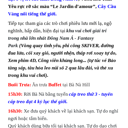
Yêu rực rỡ sắc màu “Le Jardin d’amour”,
Cây Cầu
Vàng nổi tiếng thế giới.
Tiếp tục tham gia các trò chơi phiêu lưu mới lạ, ngộ
nghĩnh, hấp dẫn, hiện đại tại
khu vui chơi giải trí
trong nhà lớn nhất Đông Nam Á - Fantasy
Park
(Vòng quay tình yêu, phi công SKIVER, đường
đua lửa, cối xay gió, người nhện, tháp rơi xoay tự do,
Xem phim 4D, Công viên khủng long... (tự túc vé Bảo
tàng sáp, tàu hỏa leo núi số 2 qua lâu đài, và thẻ xu
trong khu vui chơi).
Buổi Trưa:
Ăn trưa
Buffet
tại Bà Nà Hill
15h30:
Rời Bà Nà bằng tuyến
cáp treo thứ 3 - tuyến
cáp treo đạt 4 kỷ lục thế giới.
16h30:
Xe đưa quý khách về lại khách sạn. Tự do nghỉ
ngơi hoặc tắm biển.
Quý khách dùng bữa tối tại khách sạn. Tự do dạo chơi