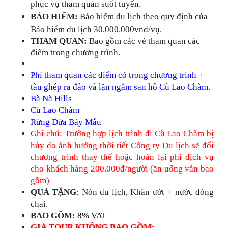
phục vụ tham quan suốt tuyến.
BẢO HIỂM:
Bảo hiểm du lịch theo quy định của
Bảo hiểm du lịch 30.000.000vnđ/vụ.
THAM QUAN:
Bao gồm các vé tham quan các
điểm trong chương trình.
Phí tham quan các điểm có trong chương trình +
tàu ghép ra đảo và lặn ngắm san hô Cù Lao Chàm.
Bà Nà Hills
Cù Lao Chàm
Rừng Dừa Bảy Mẫu
Ghi chú:
Trường hợp lịch trình đi Cù Lao Chàm bị
hủy do ảnh hưởng thời tiết Công ty Du lịch sẽ đổi
chương trình thay thế hoặc hoàn lại phí dịch vụ
cho khách hàng 200.000đ/người (ăn uống vẫn bao
gồm)
QUÀ TẶNG
: Nón du lịch, Khăn ướt + nước đóng
chai.
BAO GỒM:
8% VAT
GIÁ TOUR KHÔNG BAO GỒM: