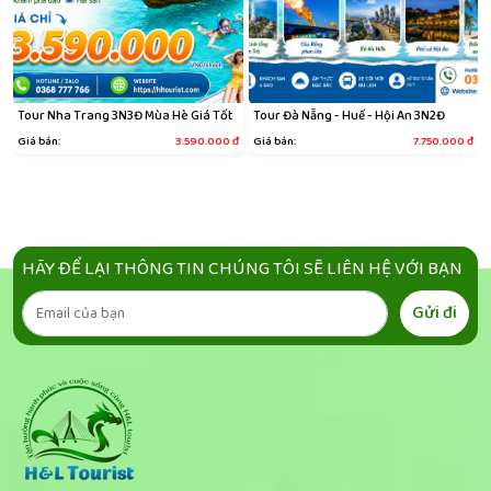
i
Tour Nha Trang 3N3Đ Mùa Hè Giá Tốt
Tour Đà Nẵng - Huế - Hội An 3N2Đ
Giá bán:
3.590.000
đ
Giá bán:
7.750.000
đ
đ
HÃY ĐỂ LẠI THÔNG TIN CHÚNG TÔI SẼ LIÊN HỆ VỚI BẠN
Gửi đi