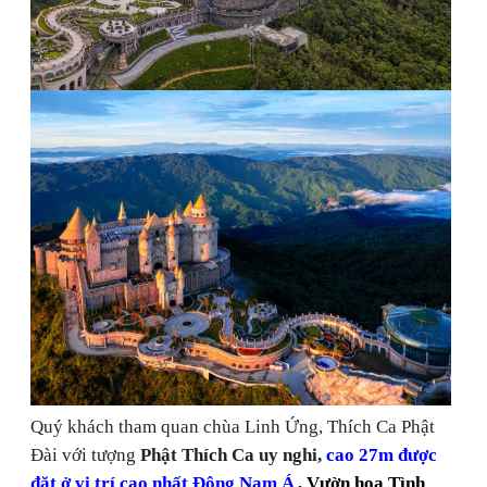
Quý khách tham quan chùa Linh Ứng, Thích Ca Phật
Đài với tượng
Phật Thích Ca uy nghi,
cao 27m được
đặt ở vị trí cao nhất Đông Nam Á
, Vườn hoa Tình