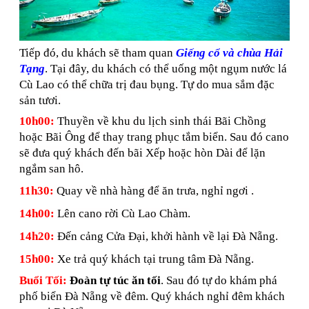
Tiếp đó, du khách sẽ tham quan
Giếng cổ và chùa Hải
Tạng
. Tại đây, du khách có thể uống một ngụm nước lá
Cù Lao có thể chữa trị đau bụng. Tự do mua sắm đặc
sản tươi.
10h00:
Thuyền về khu du lịch sinh thái Bãi Chồng
hoặc Bãi Ông để thay trang phục tắm biển. Sau đó cano
sẽ đưa quý khách đến bãi Xếp hoặc hòn Dài để lặn
ngắm san hô.
11h30:
Quay về nhà hàng để ăn trưa, nghỉ ngơi .
14h00:
Lên cano rời Cù Lao Chàm.
14h20:
Đến cảng Cửa Đại, khởi hành về lại Đà Nẵng.
15h00:
Xe trả quý khách tại trung tâm Đà Nẵng.
Buổi Tối:
Đoàn tự túc ăn tối
. Sau đó tự do khám phá
phố biển Đà Nẵng về đêm. Quý khách nghỉ đêm khách