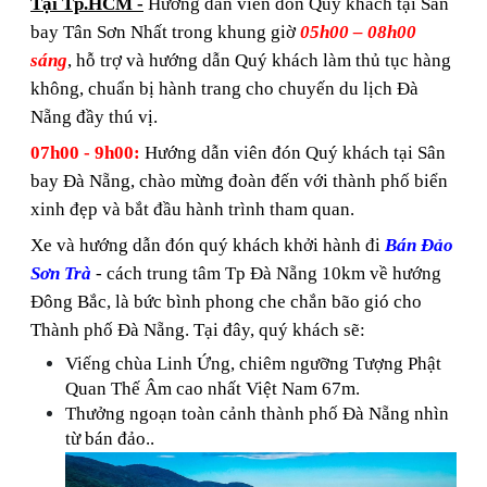
Tại Tp.HCM -
Hướng dẫn viên đón Quý khách tại Sân
bay Tân Sơn Nhất trong khung giờ
05h00 – 08h00
sáng
, hỗ trợ và hướng dẫn Quý khách làm thủ tục hàng
không, chuẩn bị hành trang cho chuyến du lịch Đà
Nẵng đầy thú vị.
07
h00
- 9h00
:
Hướng dẫn viên đón Quý khách tại Sân
bay Đà Nẵng, chào mừng đoàn đến với thành phố biển
xinh đẹp và bắt đầu hành trình tham quan.
Xe và hướng dẫn đón quý khách khởi hành đi
Bán Đảo
Sơn Trà
- cách trung tâm Tp Đà Nẵng 10km về hướng
Đông Bắc, là bức bình phong che chắn bão gió cho
Thành phố Đà Nẵng. Tại đây, quý khách sẽ:
Viếng chùa Linh Ứng, chiêm ngưỡng Tượng Phật
Quan Thế Âm cao nhất Việt Nam 67m.
Thưởng ngoạn toàn cảnh thành phố Đà Nẵng nhìn
từ bán đảo..