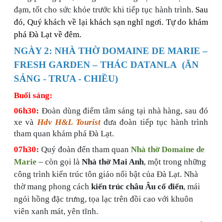
đạm, tốt cho sức khỏe trước khi tiếp tục hành trình
. Sau
đó, Quý khách về lại khách sạn nghĩ ngơi. Tự do khám
phá Đà Lạt về đêm.
NGÀY 2: NHÀ THỜ DOMAINE DE MARIE –
FRESH GARDEN – THÁC DATANLA (ĂN
SÁNG - TRƯA - CHIỀU)
Buổi sáng:
06h30:
Đoàn dùng điểm tâm sáng tại nhà hàng, sau đó
xe và
Hdv H&L Tourist
đưa đoàn tiếp tục hành trình
tham quan khám phá Đà Lạt.
07h30:
Quý đoàn
đến
tham quan
Nhà thờ Domaine de
Marie
– còn gọi là
Nhà thờ Mai Anh
, một trong những
công trình kiến trúc tôn giáo nổi bật của Đà Lạt. Nhà
thờ mang phong cách
kiến trúc châu Âu cổ điển
, mái
ngói hồng đặc trưng, tọa lạc trên đồi cao với khuôn
viên xanh mát, yên tĩnh.