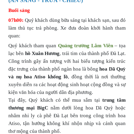
(ĂN SÁNG - TRƯA - CHIỀU)
Buổi sáng
07h00:
Quý khách dùng bữa sáng tại khách sạn, sau đó
làm thủ tục trả phòng. Xe đưa đoàn khởi hành tham
quan:
Quý khách tham quan
Quảng trường Lâm Viên
– tọa
lạc bên
hồ Xuân Hương
, trái tim của thành phố Đà Lạt.
Công trình gây ấn tượng với hai biểu tượng kiến trúc
đặc trưng của thành phố ngàn hoa là bông
hoa Dã Quỳ
và nụ hoa Atiso khổng lồ
, đồng thời là nơi thường
xuyên diễn ra các hoạt động sinh hoạt cộng đồng và sự
kiện văn hóa của người dân địa phương.
Tại đây, Quý khách có thể mua sắm tại
trung tâm
thương mại BigC
nằm dưới lòng hoa Dã Quỳ hoặc
nhâm nhi ly cà phê Đà Lạt bên trong công trình hoa
Atiso, tận hưởng không khí nhộn nhịp và cảnh quan
thơ mộng của thành phố.