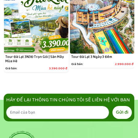
Tour Đà Lạt 3N3Đ Trọn Gói | Săn Mây
Tour Đà Lạt 3 Ngày 3 Đêm
Mùa Hè
đ
Giá bán:
2.990.000
đ
Giá bán:
3.390.000
đ
HÃY ĐỂ LẠI THÔNG TIN CHÚNG TÔI SẼ LIÊN HỆ VỚI BẠN
Gửi đi