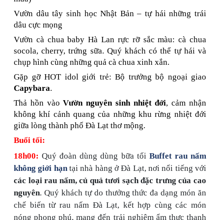
Vườn dâu tây sinh học Nhật Bản – tự hái những trái
dâu cực mọng
Vườn cà chua baby Hà Lan rực rỡ sắc màu: cà chua
socola, cherry, trứng sữa. Quý khách có thể tự hái và
chụp hình cùng những quả cà chua xinh xắn.
Gặp gỡ HOT idol giới trẻ: Bộ trưởng bộ ngoại giao
Capybara
.
Thả hồn vào
Vườn nguyên sinh nhiệt đới
, cảm nhận
không khí cảnh quang của những khu rừng nhiệt đới
giữa lòng thành phố Đà Lạt thơ mộng.
Buổi tối:
18h00:
Quý đoàn dùng dùng bữa tối
Buffet rau nấm
không giới hạn
tại nhà hàng ở Đà Lạt, nơi nổi tiếng với
các loại rau nấm, củ quả tươi sạch đặc trưng của cao
nguyên
. Quý khách tự do thưởng thức đa dạng món ăn
chế biến từ rau nấm Đà Lạt, kết hợp cùng các món
nóng phong phú, mang đến trải nghiệm ẩm thực thanh