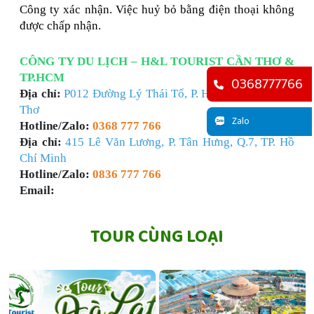
Công ty xác nhận. Việc huỷ bỏ bằng điện thoại không
được chấp nhận.
CÔNG TY DU LỊCH – H&L TOURIST CẦN THƠ &
TP.HCM
0368777766
Địa chỉ:
P012 Đường Lý Thái Tổ, P. Hưng Phú, TP. Cần
Thơ
Zalo
Hotline/Zalo:
0368 777 766
Địa chỉ:
415 Lê Văn Lương, P. Tân Hưng, Q.7, TP. Hồ
Chí Minh
Hotline/Zalo:
0836 777 766
Email:
TOUR CÙNG LOẠI