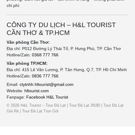
chi phí.
CÔNG TY DU LỊCH – H&L TOURIST
CẦN THƠ & TP.HCM
Văn phòng Cần Thơ:
Địa chỉ: P012 Đường Lý Thái Tổ, P. Hưng Phú, TP. Cần Thơ
Hotline/Zalo:
0368 777 766
Văn phòng TP.HCM:
Địa chỉ: 415 Lê Văn Lương, P. Tân Hưng, Q.7, TP. Hồ Chí Minh
Hotline/Zalo:
0836 777 766
Email:
ctytnhh.hltourist@gmail.com
Website:
hltourist.com
Fanpage:
Facebook H&L Tourist
© 2026 H&L Tourist – Tour Đà Lạt | Tour Đà Lạt 3N3Đ | Tour Đà Lạt
Giá Rẻ | Tour Đà Lạt Trọn Gói