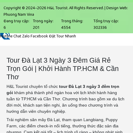
Copyright © 2024–2026 H&L Tourist. All Rights Reserved. |
Design Web:
Phuong Nam Vina
Đang truy cập:
Trong ngày:
Trong tháng:
Tổng truy cập:
6
201
4554
302336
Hotline
Chat Zalo
Facebook
Đặt Tour Nhanh
Tour Đà Lạt 3 Ngày 3 Đêm Giá Rẻ
Trọn Gói | Khởi Hành TP.HCM & Cần
Thơ
H&L Tourist chuyên tổ chức
tour Đà Lạt 3 ngày 3 đêm trọn
gói
khám phá thành phố ngàn hoa với lịch khởi hành hàng
tuần từ TP.HCM và Cần Thơ. Chương trình bao gồm xe du lịch
đời mới, khách sạn tiện nghi, ăn uống theo chương trình và
hướng dẫn viên chuyên nghiệp.
Trải nghiệm săn mây Đà Lạt, tham quan Langbiang, Puppy
Farm, các điểm check-in nổi tiếng, thưởng thức đặc sản địa
phương. Cam kết giá tốt – lịch trình rõ ràng – không phát sinh