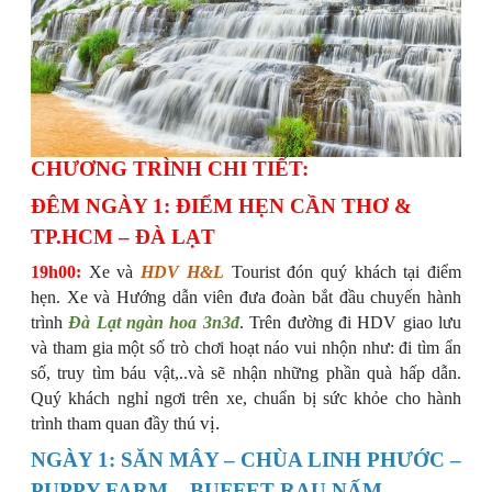
CHƯƠNG TRÌNH CHI TIẾT:
ĐÊM NGÀY 1: ĐIỂM HẸN CẦN THƠ &
TP.HCM
– ĐÀ LẠT
19h00:
Xe và
HDV H&L
Tourist đón quý khách tại điểm
hẹn. Xe và Hướng dẫn viên đưa đoàn bắt
đầu chuyến hành
trình
Đà Lạt ngàn hoa 3n3đ
. Trên đường đi HDV giao lưu
và tham gia một số trò chơi hoạt náo vui nhộn như: đi tìm ẩn
số, truy tìm báu vật,..và sẽ nhận những phần quà hấp dẫn.
Quý khách nghỉ ngơi trên xe, chuẩn bị sức khỏe cho hành
vị.
trình tham quan đầy thú
NGÀY 1: SĂN MÂY – CHÙA LINH PHƯỚC –
PUPPY FARM – BUFFET RAU NẤM