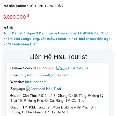
Mã sản phẩm:
KHỞI HÀNH HÀNG TUẦN
đ
3.090.000
Mô tả :
Tour Đà Lạt 3 Ngày 3 Đêm giá rẻ trọn gói từ TP.HCM & Cần Thơ.
Khám phá Langbiang, săn mây, check-in hot, khách sạn tiện nghi,
khởi hành hàng tuần
Liên Hệ H&L Tourist
Hotline / Zalo:
0368 777 766
Chat Zalo OA
Email:
cty.tnhh.hltourist@gmail.com
Website:
hltourist.com
Fanpage:
H&L Tourist
Địa chỉ Cần Thơ:
P.012, Lô B, Chung Cư 05 Tầng, Đường Lý
Thái Tổ, P. Hưng Phú, Q. Cái Răng, TP. Cần Thơ
Địa chỉ TP.HCM:
Tầng trệt, More Building – 89 Phan Đình
Phùng, P. Phú Nhuận, TP. Hồ Chí Minh