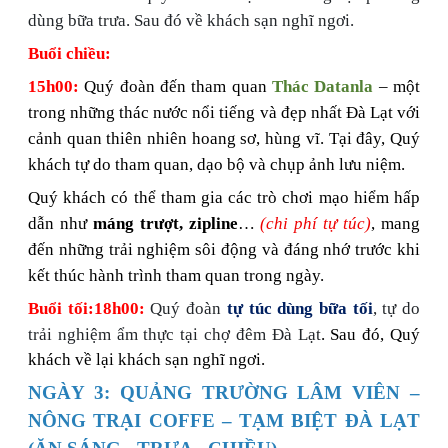
dùng bữa trưa. Sau đó về khách sạn nghĩ ngơi.
Buổi chiều:
15h00:
Quý đoàn đến tham quan
Thác Datanla
– một
trong những thác nước nổi tiếng và đẹp nhất Đà Lạt với
cảnh quan thiên nhiên hoang sơ, hùng vĩ. Tại đây, Quý
khách tự do tham quan, dạo bộ và chụp ảnh lưu niệm.
Quý khách có thể tham gia các trò chơi mạo hiểm hấp
dẫn như
máng trượt, zipline
…
(chi phí tự túc)
, mang
đến những trải nghiệm sôi động và đáng nhớ trước khi
kết thúc hành trình tham quan trong ngày.
Buổi tối:
18h00:
Quý đoàn
tự túc dùng bữa tối
, tự do
trải nghiệm ẩm thực tại chợ đêm Đà Lạt
. Sau đó, Quý
khách về lại khách sạn nghĩ ngơi.
NGÀY 3: QUẢNG TRƯỜNG LÂM VIÊN –
NÔNG TRẠI COFFE – TẠM BIỆT ĐÀ LẠT