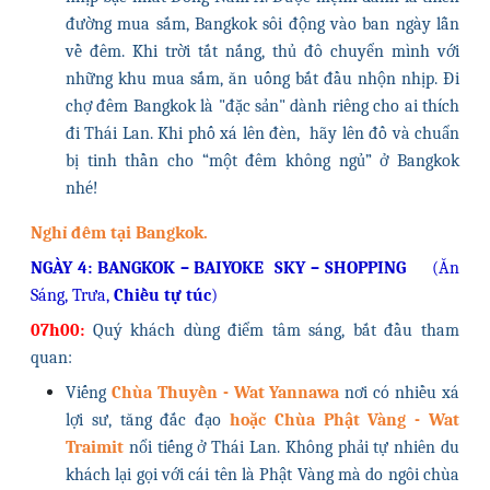
đường mua sắm, Bangkok sôi động vào ban ngày lẫn
về đêm. Khi trời tắt nắng, thủ đô chuyển mình với
những khu mua sắm, ăn uống bắt đầu nhộn nhịp. Đi
chợ đêm Bangkok là "đặc sản" dành riêng cho ai thích
đi Thái Lan. Khi phố xá lên đèn, hãy lên đồ và chuẩn
bị tinh thần cho “một đêm không ngủ” ở Bangkok
nhé!
Nghỉ đêm tại Bangkok.
NGÀY 4: BANGKOK – BAIYOKE SKY – SHOPPING
(Ăn
Sáng, Trưa,
Chiều tự túc
)
07h00:
Quý khách dùng điểm tâm sáng, bắt đầu tham
quan:
Viếng
Chùa Thuyền - Wat Yannawa
nơi có nhiều xá
lợi sư, tăng đắc đạo
hoặc
Chùa Phật Vàng - Wat
Traimit
nổi tiếng ở Thái Lan. Không phải tự nhiên du
khách lại gọi với cái tên là Phật Vàng mà do ngôi chùa