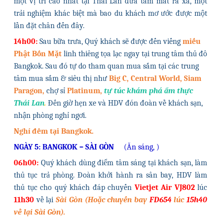
một vị trí cao nhất tại Thái Lan đưa tầm mắt ra xa, một
trải nghiệm khác biệt mà bao du khách mơ ước được một
lần đặt chân đến đây.
14h00:
Sau bữa trưa, Quý khách sẽ được đến viếng
miếu
Phật Bốn Mặt
linh thiêng tọa lạc ngay tại trung tâm thủ đô
Bangkok. Sau đó tự do tham quan mua sắm tại các trung
tâm mua sắm & siêu thị như
Big C, Central World, Siam
Paragon,
chợ sỉ
Platinum,
tự túc khám phá ẩm thực
Thái Lan
.
Đến giờ hẹn xe và HDV đón đoàn về khách sạn,
nhận phòng nghỉ ngơi.
Nghỉ đêm tại Bangkok.
NGÀY 5: BANGKOK – SÀI GÒN
(Ăn sáng, )
06h00:
Quý khách dùng điểm tâm sáng tại khách sạn, làm
thủ tục trả phòng. Đoàn khởi hành ra sân bay, HDV làm
thủ tục cho quý khách đáp chuyến
Vietjet Air VJ802
lúc
11h30
về lại
Sài Gòn (Hoặc chuyến bay
FD654
lúc
15h40
về lại Sài Gòn).