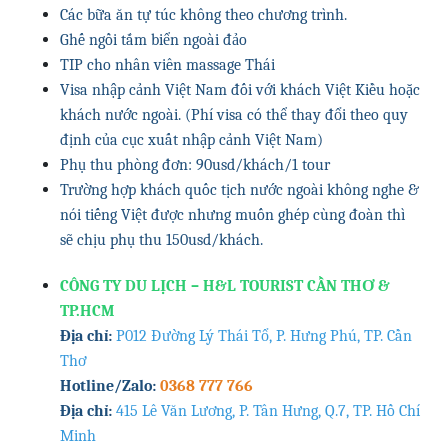
Các bữa ăn tự túc không theo chương trình.
Ghế ngồi tắm biển ngoài đảo
TIP cho nhân viên massage Thái
Visa nhập cảnh Việt Nam đối với khách Việt Kiều hoặc
khách nước ngoài. (Phí visa có thể thay đổi theo quy
định của cục xuất nhập cảnh Việt Nam)
Phụ thu phòng đơn: 90usd/khách/1 tour
Trường hợp khách quốc tịch nước ngoài không nghe &
nói tiếng Việt được nhưng muốn ghép cùng đoàn thì
sẽ chịu phụ thu 150usd/khách.
CÔNG TY DU LỊCH – H&L TOURIST CẦN THƠ &
TP.HCM
Địa chỉ:
P012 Đường Lý Thái Tổ, P. Hưng Phú, TP. Cần
Thơ
Hotline/Zalo:
0368 777 766
Địa chỉ:
415 Lê Văn Lương, P. Tân Hưng, Q.7, TP. Hồ Chí
Minh