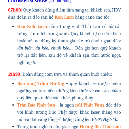
COLOSSEUM SHOW
(Ăn ba bữa)
07h00:
Quý khách dùng điểm tâm sáng tại khách sạn, HDV
đưa đoàn ra đảo san hô
Koh Larn
bằng cano cao tốc.
Đảo Koh Larn
nằm trong vịnh Thái Lan có bờ cát
trắng, làn nước trong xanh. Quý khách tự do tắm biển
hoặc tự túc đăng ký tham gia các trò chơi ngoài đảo:
lặn biển, dù kéo, chuối kéo,…
Đến giờ hẹn quý khách
trở lại đất liền, sau đó về khách sạn tắm nước ngọt,
nghỉ ngơi.
13h30:
Đoàn dùng cơm trưa và tham quan buổi chiều:
Bào tàng Trầm Hương
–
quý khách sẽ được chiêm
ngưỡng và tìm hiểu những kiến thức về các sản phẩm
quý liên quan đến sức khỏe, phong thủy
Trân Bảo Phật Sơn
–
là ngọn
núi Phật Vàng
độc đáo
với hình tượng Đức Phật dược khắc laser thẳng vào
núi và dát vàng
tổng số lượng vàng lên tới 999kg 24k.
Trung tâm nghiên cứu
giấc ngủ
Hoàng Gia Thái Lan