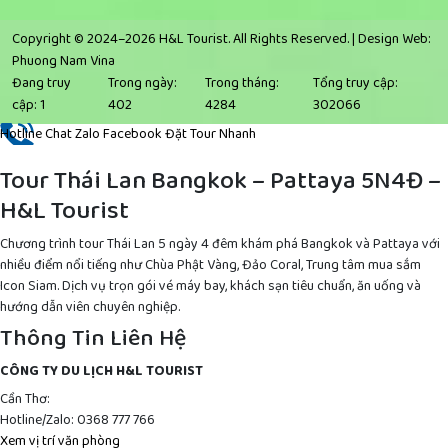
Copyright © 2024–2026 H&L Tourist. All Rights Reserved. |
Design Web:
Phuong Nam Vina
Đang truy
Trong ngày:
Trong tháng:
Tổng truy cập:
cập:
1
402
4284
302066
Hotline
Chat Zalo
Facebook
Đặt Tour Nhanh
Tour Thái Lan Bangkok – Pattaya 5N4Đ –
H&L Tourist
Chương trình tour Thái Lan 5 ngày 4 đêm khám phá Bangkok và Pattaya với
nhiều điểm nổi tiếng như Chùa Phật Vàng, Đảo Coral, Trung tâm mua sắm
Icon Siam. Dịch vụ trọn gói vé máy bay, khách sạn tiêu chuẩn, ăn uống và
hướng dẫn viên chuyên nghiệp.
Thông Tin Liên Hệ
CÔNG TY DU LỊCH H&L TOURIST
Cần Thơ:
Hotline/Zalo: 0368 777 766
Xem vị trí văn phòng