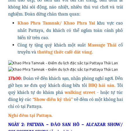
hòn đảo đẹp, bờ biển dài với bãi cát trắng, ban đêm là
không khí sôi động, náo nhiệt, nhiều thú vui chơi và trải
nghiệm. Đoàn dừng chân tham quan:
Khao Phra Tamnak/ Khao Phra Yai
khu vực cao
nhất Pattaya, du khách có thể ngắm toàn cảnh phố
biển từ trên cao.
Công ty tặng quý khách một suất
Massage Thái
cổ
truyền và
thưởng thức café dát vàng.
17h00:
Đoàn về đến khách sạn, nhận phòng nghỉ ngơi. Đến
giờ hẹn xe đưa quý khách dùng bữa tối
BBQ hải sản.
Tối
quý khách tự do khám phá
walking street
- hoặc tự túc
đăng ký các
“Show diễn kỳ thú”
về đêm có một không hai
chỉ có tại Pattaya.
Nghỉ đêm tại Pattaya.
NGÀY 2: PATTAYA – ĐẢO SAN HÔ – ALCAZAR SHOW/