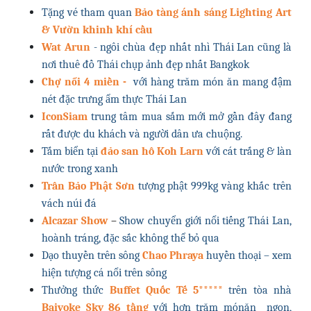
Tặng vé tham quan
Bảo tàng ánh sáng Lighting Art
& Vườn khinh khí cầu
Wat Arun
- ngôi chùa đẹp nhất nhì Thái Lan cũng là
nơi thuê đồ Thái chụp ảnh đẹp nhất Bangkok
Chợ nổi 4 miền -
với hàng trăm món ăn mang đậm
nét đặc trưng ẩm thực Thái Lan
IconSiam
trung tâm mua sắm mới mở gần đây đang
rất được du khách và người dân ưa chuộng.
Tắm biển tại
đảo san hô Koh Larn
với cát trắng & làn
nước trong xanh
Trân Bảo Phật Sơn
tượng phật 999kg vàng khắc trên
vách núi đá
Alcazar Show
–
Show chuyển giới nổi tiếng Thái Lan,
hoành tráng, đặc sắc không thể bỏ qua
Dạo thuyền trên sông
Chao Phraya
huyền thoại – xem
hiện tượng cá nổi trên sông
Thưởng thức
Buffet Quốc Tế 5*****
trên tòa nhà
Baiyoke Sky 86 tầng
với hơn trăm mónăn ngon,