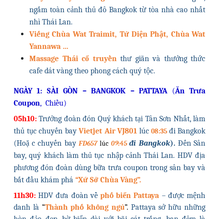
ngắm toàn cảnh thủ đô Bangkok từ tòa nhà cao nhất
nhì Thái Lan.
Viếng Chùa Wat Traimit, Tứ Diện Phật, Chùa Wat
Yannawa …
Massage Thái cổ truyền
thư giãn và thưởng thức
cafe dát vàng theo phong cách quý tộc.
NGÀY 1: SÀI GÒN – BANGKOK – PATTAYA
(
Ăn Trưa
Coupon
, Chiều)
05h10:
Trưởng đoàn đón Quý khách tại Tân Sơn Nhất, làm
thủ tục chuyến bay
Vietjet Air
VJ801
l
úc
đi Bangkok
08:35
(Hoặ c chuyến bay
đi Bangkok
).
Đến Sân
FD657
lúc
09:45
bay, quý khách làm thủ tục nhập cảnh Thái Lan. HDV địa
phương đón đoàn dùng bữa trưa coupon trong sân bay và
bắt đầu khám phá
“Xứ Sở Chùa Vàng”.
11h30:
HDV đưa đoàn về
phố biển Pattaya
– được mệnh
danh là
“
Thành phố không ngủ
”.
Pattaya sở hữu những