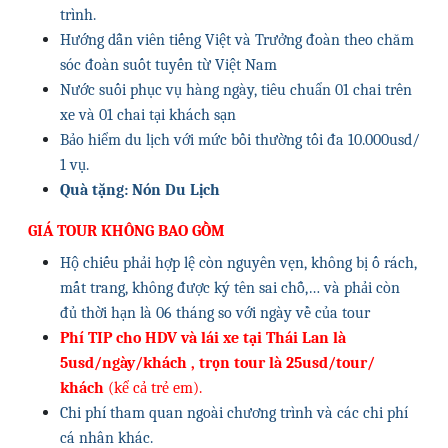
trình.
Hướng dẫn viên tiếng Việt và Trưởng đoàn theo chăm
sóc đoàn suốt tuyến từ Việt Nam
Nước suối phục vụ hàng ngày, tiêu chuẩn 01 chai trên
xe và 01 chai tại khách sạn
Bảo hiểm du lịch với mức bồi thường tối đa 10.000usd/
1 vụ.
Quà tặng: Nón Du Lịch
GIÁ TOUR KHÔNG BAO GỒM
Hộ chiếu phải hợp lệ còn nguyên vẹn, không bị ố rách,
mất trang, không được ký tên sai chỗ,… và phải còn
đủ thời hạn là 06 tháng so với ngày về của tour
Phí TIP cho HDV và lái xe tại Thái Lan là
5usd/ngày/khách , trọn tour là 25usd/tour/
khách
(kể cả trẻ em).
Chi phí tham quan ngoài chương trình và các chi phí
cá nhân khác.