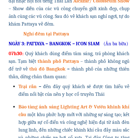
đại nhạc hội nổi tiếng Thái Lan
Alcazar/ Colosseum Show
– Show diễn của các vũ công chuyển giới xinh đẹp, chụp
ảnh cùng các vũ công. Sau đó về khách sạn nghỉ ngơi, tự do
khám Pattaya về đêm.
Nghỉ đêm tại Pattaya
NGÀY 3: PATTAYA – BANGKOK –
ICON SIAM
(Ăn ba bữa)
07h30:
Quý khách dùng điểm tâm sáng, trả phòng khách
sạn. Tạm biệt
thành phố Pattaya
– thành phố không ngủ
để trở về
thủ đô Bangkok
–
thành phố của những thiên
thần, dừng chân tham quan:
Trại rắn
–
đến đây quý khách sẽ được tìm hiểu về
điểm nổi bật của nền y học cổ truyền Thái
Bảo tàng ánh sáng Lighting Art & Vườn khinh khí
cầu
một khu phức hợp mới với những sự sáng tạo; kết
hợp giữa sự cổ điển và công nghệ hiện đại từ ánh đèn
lung linh, đến những chiếc khinh khí cầu đầy màu sắc
và những chiếc xe hơi cổ xưa. Tại đây Công ty tặng