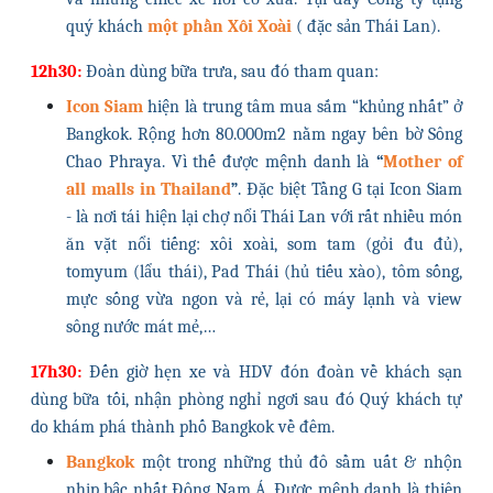
quý khách
một phần Xôi Xoài
( đặc sản Thái Lan).
12h30:
Đoàn dùng bữa trưa, sau đó tham quan:
Icon Siam
hiện là trung tâm mua sắm “khủng nhất” ở
Bangkok. Rộng hơn 80.000m2 nằm ngay bên bờ Sông
Chao Phraya. Vì thế được mệnh danh là
“
Mother of
all malls in Thailand
”
. Đặc biệt Tầng G tại Icon Siam
- là nơi tái hiện lại chợ nổi Thái Lan với rất nhiều món
ăn vặt nổi tiếng: xôi xoài, som tam (gỏi đu đủ),
tomyum (lẩu thái),
Pad Thái (hủ tiếu xào), tôm sống,
mực sống vừa ngon và rẻ, lại có máy lạnh và view
sông nước mát mẻ,…
17h30:
Đến giờ hẹn xe và HDV đón đoàn về khách sạn
dùng bữa tối, nhận phòng nghỉ ngơi sau đó Quý khách tự
do khám phá thành phố Bangkok về đêm.
Bangkok
một trong những thủ đô sầm uất & nhộn
nhịp bậc nhất Đông Nam Á. Được mệnh danh là thiên