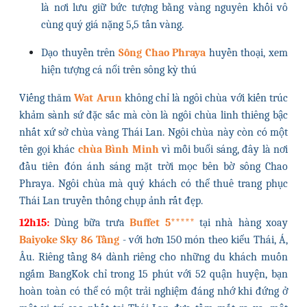
là nơi lưu giữ bức tượng bằng vàng nguyên khối vô
cùng quý giá nặng 5,5 tấn vàng.
Dạo thuyền trên
Sông Chao Phraya
huyền thoại,
xem
hiện tượng cá nổi trên sông kỳ thú
Viếng thăm
Wat Arun
không chỉ là ngôi chùa với kiến trúc
khảm sành sứ đặc sắc mà còn là ngôi chùa linh thiêng bậc
nhất xứ sở chùa vàng Thái Lan. Ngôi chùa này còn có một
tên gọi khác
chùa Bình Minh
vì mỗi buổi sáng, đây là nơi
đầu tiên đón ánh sáng mặt trời mọc bên bờ sông Chao
Phraya. Ngôi chùa mà quý khách có thể
thuê trang phục
Thái Lan truyền thống chụp ảnh rất đẹp.
12h15:
Dùng bữa trưa
Buffet 5*****
tại nhà hàng xoay
Baiyoke Sky 86 Tầng
- với hơn 150 món theo kiểu Thái, Á,
Âu. Riêng tầng 84 dành riêng cho những du khách muốn
ngắm BangKok chỉ trong 15 phút với 52 quận huyện, bạn
hoàn toàn có thể có một trải nghiệm đáng nhớ khi đứng ở