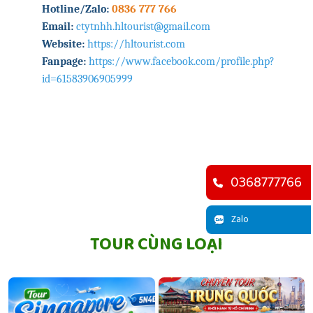
Hotline/Zalo:
0836 777 766
Email:
ctytnhh.hltourist@gmail.com
Website:
https://hltourist.com
Fanpage:
https://www.facebook.com/profile.php?
id=61583906905999
0368777766
Zalo
TOUR CÙNG LOẠI