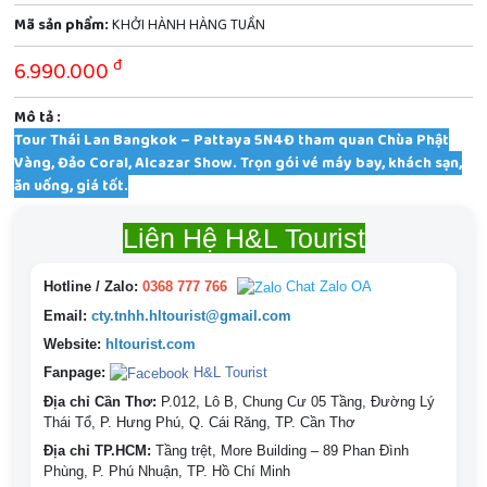
Mã sản phẩm:
KHỞI HÀNH HÀNG TUẦN
đ
6.990.000
Mô tả :
Tour Thái Lan Bangkok – Pattaya 5N4Đ tham quan Chùa Phật
Vàng, Đảo Coral, Alcazar Show. Trọn gói vé máy bay, khách sạn,
ăn uống, giá tốt.
Liên Hệ H&L Tourist
Hotline / Zalo:
0368 777 766
Chat Zalo OA
Email:
cty.tnhh.hltourist@gmail.com
Website:
hltourist.com
Fanpage:
H&L Tourist
Địa chỉ Cần Thơ:
P.012, Lô B, Chung Cư 05 Tầng, Đường Lý
Thái Tổ, P. Hưng Phú, Q. Cái Răng, TP. Cần Thơ
Địa chỉ TP.HCM:
Tầng trệt, More Building – 89 Phan Đình
Phùng, P. Phú Nhuận, TP. Hồ Chí Minh