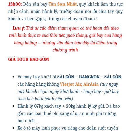
13h00:
Đến sân bay
Tân Sơn Nhất
, quý khách làm thủ tục
nhập cảnh, nhận hành lý, trưởng đoàn nói lời chia tay quý
khách và hẹn gặp lại trong các chuyến đi sau !
Lưu ý:
Thứ tự các điểm tham quan có thể hoán đổi theo
tình hình thực tế của thời tiết, giao thông, giờ bay của hãng
hàng không … nhưng vẫn đảm bảo đầy đủ điểm trong
chương trình.
GIÁ TOUR BAO GỒM
Vé máy bay khứ hồi
SÀI GÒN – BANGKOK – SÀI GÒN
các hãng hàng không
Vietjet Air, AirAsia
(tùy ngày
quý khách chọn: ngày khởi hành - hãng bay - giờ bay
theo lịch khởi hành bên trên)
Hành lý 07kg xách tay + 20kg hành lý ký gửi. Đã bao
gồm các loại thuế phí xăng dầu, an ninh phi trường
hai nước…
Xe ô tô máy lạnh phục vụ riêng cho đoàn suốt tuyến