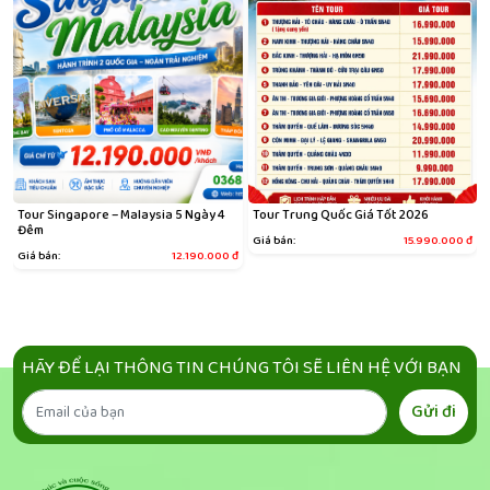
u
Tour Singapore – Malaysia 5 Ngày 4
Tour Trung Quốc Giá Tốt 2026
Đêm
Giá bán:
15.990.000
đ
đ
Giá bán:
12.190.000
đ
HÃY ĐỂ LẠI THÔNG TIN CHÚNG TÔI SẼ LIÊN HỆ VỚI BẠN
Gửi đi