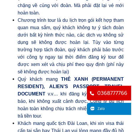
chặng về cùng với đoàn.
Mà phải đặt lại vé mới
hoàn toàn.
Chương trình tour là du lịch trọn gói kết hợp tham
quan mua sắm, quý khách không tự ý tách đoàn
dưới bất kỳ hình thức nào, các dịch vụ không sử
dụng sẽ không được hoàn lại. Tùy vào từng
trường hợp tách đoàn, quý khách phải báo trước
với công ty ngay tại thời điểm đăng ký tour để
được xem xét và chịu phí theo quy định (phí này
sẽ không được hoàn lại)
Quý khách mang
THẺ XANH (PERMANENT
RESIDENT), ALIEN’S PASSPORT, TRAVEL
0368777766
DOCUMENT
v.v… khi đăng ký tour không trình
báo, khi không xuất cảnh được, Công ty du lịch
Zalo
hoàn toàn không chịu trách nhiệm và không hoàn
trả tiền tour.
Khách mang quốc tịch Đài Loan, khi xin visa thái
cấp tại sân bay Thái Lan vui lòng mang đầy đủ hồ