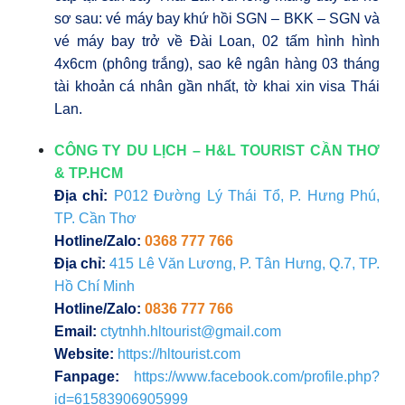
sơ sau: vé máy bay khứ hồi SGN – BKK – SGN và
vé máy bay trở về Đài Loan, 02 tấm hình hình
4x6cm (phông trắng), sao kê ngân hàng 03 tháng
tài khoản cá nhân gần nhất, tờ khai xin visa Thái
Lan.
CÔNG TY DU LỊCH – H&L TOURIST CẦN THƠ
& TP.HCM
Địa chỉ:
P012 Đường Lý Thái Tổ, P. Hưng Phú,
TP. Cần Thơ
Hotline/Zalo:
0368 777 766
Địa chỉ:
415 Lê Văn Lương, P. Tân Hưng, Q.7, TP.
Hồ Chí Minh
Hotline/Zalo:
0836 777 766
Email:
ctytnhh.hltourist@gmail.com
Website:
https://hltourist.com
Fanpage:
https://www.facebook.com/profile.php?
id=61583906905999