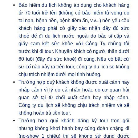
Bảo hiểm du lịch không áp dụng cho khách hàng
từ 70 tuổi trở lên (không có bảo hiểm tử vong do
tai nạn, bệnh nền, bệnh tiềm ẩn,
v.v...) nên yêu cầu
khách hàng phải có giấy xác nhận đầy đủ sức
khoẻ để đi du lịch nước ngoài do bác sĩ cấp và
giấy cam kết sức khỏe với Công Ty chúng tôi
trước khi đi tour. Khuyến khích có người thân dưới
60 tuổi (đầy đủ sức khoẻ) đi cùng.
Nếu có bất cứ
sự cố nào xảy ra trên tour, công ty du lịch sẽ không
chịu trách nhiệm dưới mọi tình huống.
Trường hợp quý khách không được xuất cảnh hay
nhập cảnh vì lý do cá nhân hoặc do cơ quan hải
quan sở tại từ chối xuất cảnh hay nhập cảnh.
Công ty du lịch sẽ không chịu trách nhiệm và sẽ
không hoàn trả tiền tour.
Trường hợp quý khách đăng ký tour trọn gói
nhưng không khởi hành bay cùng đoàn chặng đi
(no-show 1 chiều) thì sẽ không sử dụng được