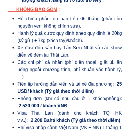
tượng khách hàng từ 70 tuổi trở lên)
KHÔNG BAO GỒM
:
Hộ chiếu phải còn hạn trên 06 tháng (phải còn
nguyên vẹn, không chỉnh sửa).
Hành lý quá cước quy định (theo quy định là 20kg
(ký gửi) + 7kg (xách tay)/khách).
Xe đưa đón sân bay Tân Sơn Nhất và các show
diễn về đêm tại Thái Lan.
Các chi phí cá nhân (phí điện thoại, giặt ủi, ăn
uống ngoài chương trình, phí khuân vác hành lý,
…)
Tiền tip hướng dẫn viên và tài xế địa phương:
25
USD/ khách
(Tỷ giá theo thời điểm)
Phòng đơn (khi có nhu cầu ở 1 khách/phòng):
2.520.000 / khách
VNĐ
Visa Thái Lan (dành cho khách TQ, HK
v.v..)
:
2.200 Baht/ khách
(Tỷ giá theo thời điểm)
Phí visa nhập cảnh Việt Nam (VK + NN) 1 tháng 1