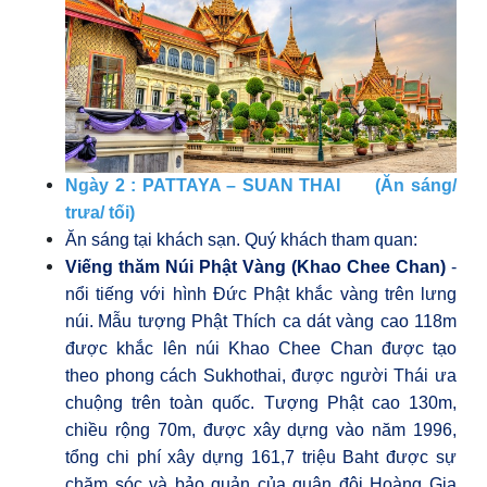
Ngày 2 : PATTAYA – SUAN THAI
(Ăn sáng/
trưa/ tối)
Ăn sáng tại khách sạn. Quý khách tham quan:
Viếng thăm Núi Phật Vàng (Khao Chee Chan)
-
nổi tiếng với hình Đức Phật khắc vàng trên lưng
núi.
Mẫu tượng Phật Thích ca dát vàng cao 118m
được khắc lên núi Khao Chee Chan được tạo
theo phong cách Sukhothai, được người Thái ưa
chuộng trên toàn quốc. Tượng Phật cao 130m,
chiều rộng 70m, được xây dựng vào năm 1996,
tổng chi phí xây dựng 161,7 triệu Baht được sự
chăm sóc và bảo quản của quân đội Hoàng Gia