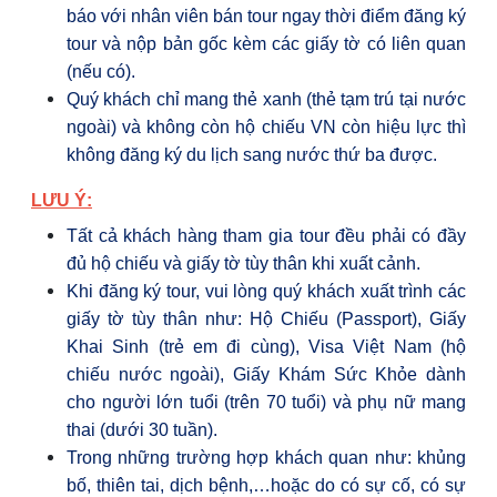
báo với nhân viên bán tour ngay thời điểm đăng ký
tour và nộp bản gốc kèm các giấy tờ có liên quan
(nếu có).
Quý khách chỉ mang thẻ xanh (thẻ tạm trú tại nước
ngoài) và không còn hộ chiếu VN còn hiệu lực thì
không đăng ký du lịch sang nước thứ ba được.
LƯU Ý:
Tất cả khách hàng tham gia tour đều phải có đầy
đủ hộ chiếu và giấy tờ tùy thân khi xuất cảnh.
Khi đăng ký tour, vui lòng quý khách xuất trình các
giấy tờ tùy thân như: Hộ Chiếu (Passport), Giấy
Khai Sinh (trẻ em đi cùng), Visa Việt Nam (hộ
chiếu nước ngoài), Giấy Khám Sức Khỏe dành
cho người lớn tuổi (trên 70 tuổi) và phụ nữ mang
thai (dưới 30 tuần).
Trong những trường hợp khách quan như: khủng
bố, thiên tai
, dịch bệnh,
…hoặc do có sự cố, có sự