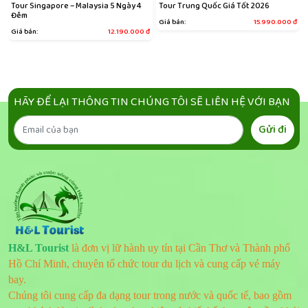
u
Tour Singapore – Malaysia 5 Ngày 4
Tour Trung Quốc Giá Tốt 2026
Đêm
Giá bán:
15.990.000
đ
đ
Giá bán:
12.190.000
đ
HÃY ĐỂ LẠI THÔNG TIN CHÚNG TÔI SẼ LIÊN HỆ VỚI BẠN
Gửi đi
H&L Tourist
là đơn vị lữ hành uy tín tại Cần Thơ và Thành phố
Hồ Chí Minh, chuyên tổ chức tour du lịch và cung cấp vé máy
bay.
Chúng tôi cung cấp đa dạng tour trong nước và quốc tế, bao gồm