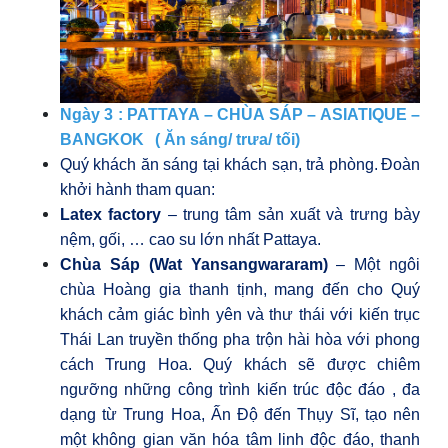
Ngày 3 : PATTAYA – CHÙA SÁP –
ASIATIQUE
–
BANGKOK
( Ăn sáng/ trưa/ tối)
Quý khách ăn sáng tại khách sạn,
trả phòng.
Đoàn
khởi hành tham quan:
Latex factory
– trung tâm sản xuất và trưng bày
nệm, gối, … cao su lớn nhất Pattaya.
Chùa Sáp (Wat Yansangwararam)
– Một ngôi
chùa Hoàng gia thanh tịnh, mang đến cho Quý
khách cảm giác bình yên và thư thái với kiến trục
Thái Lan truyền thống pha trộn hài hòa với phong
cách Trung Hoa. Quý khách sẽ được chiêm
ngưỡng những công trình kiến trúc độc đáo , đa
dạng từ Trung Hoa, Ấn Độ đến Thụy Sĩ, tạo nên
một không gian văn hóa tâm linh độc đáo, thanh