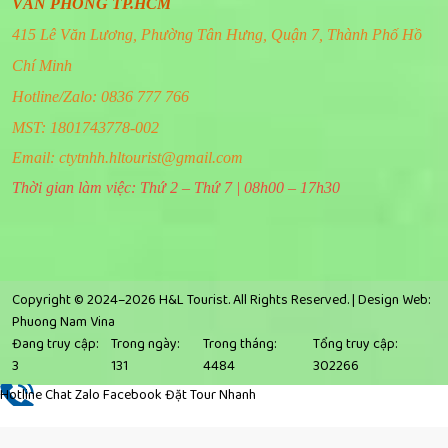
VĂN PHÒNG TP.HCM
415 Lê Văn Lương, Phường Tân Hưng, Quận 7, Thành Phố Hồ
Chí Minh
Hotline/Zalo: 0836 777 766
MST: 1801743778-002
Email:
ctytnhh.hltourist@gmail.com
Thời gian làm việc: Thứ 2 – Thứ 7 | 08h00 – 17h30
Copyright © 2024–2026 H&L Tourist. All Rights Reserved. |
Design Web:
Phuong Nam Vina
Đang truy cập:
Trong ngày:
Trong tháng:
Tổng truy cập:
3
131
4484
302266
Hotline
Chat Zalo
Facebook
Đặt Tour Nhanh