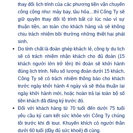
thay đổi lịch trình của các phương tiện vận chuyển
công cộng như: máy bay, tàu hỏa…thì C
ông T
y sẽ
giữ quyền thay đổi lộ trình bất cứ lúc nào vì sự
thuận tiện, an toàn cho khách hàng và sẽ không
chịu trách nhiệm bồi thường những thiệt hại phát
sinh
.
Do tính chất là đoàn ghép khách lẻ, công ty du lịch
sẽ có trách nhiệm nhận khách cho đủ đoàn (15
khách người lớn trở lên) thì đoàn sẽ khởi hành
đúng lịch trình. Nếu số lượng đoàn dưới 15 khách,
Công Ty sẽ có trách nhiệm thông báo cho khách
trước ngày khởi hành 4 ngày và sẽ thỏa thuận lại
ngày khởi hành mới, hoặc hoàn trả lại toàn bộ số
tiền khách đã đăng ký trước đó.
Đối với khách hàng từ 70 tuổi đến dưới 75 tuổi
yêu cầu ký cam kết sức khỏe với Công Ty chúng
tôi trước khi đi tour. Khuyến khích có người thân
dưới 60 tuổi (đầy đủ sức khoẻ) đi cùng.