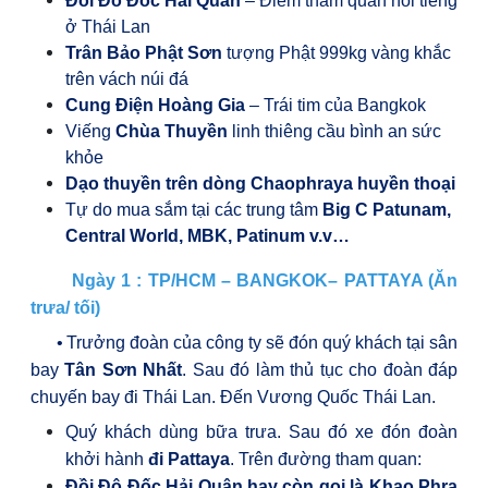
Đồi Đô Đốc Hải Quân
– Điểm tham quan nổi tiếng
ở Thái Lan
Trân Bảo Phật Sơn
tượng Phật 999kg vàng khắc
trên vách núi đá
Cung Điện Hoàng Gia
– Trái tim của Bangkok
Viếng
Chùa Thuyền
linh thiêng cầu bình an sức
khỏe
Dạo thuyền trên dòng Chaophraya huyền thoại
Tự do mua sắm tại các trung tâm
Big C Patunam,
Central World, MBK, Patinum v.v…
Ngày 1 : TP/HCM – BANGKOK– PATTAYA
(Ăn
trưa/ tối)
•
Trưởng đoàn của công ty sẽ đón quý khách tại sân
bay
Tân Sơn Nhất
. Sau đó làm thủ tục cho đoàn đáp
chuyến bay đi Thái Lan.
Đến Vương Quốc Thái Lan.
Quý khách dùng bữa trưa. Sau đó xe đón đoàn
khởi hành
đi Pattaya
. Trên đường tham quan:
Đồi Đô Đốc Hải Quân hay còn gọi là Khao Phra