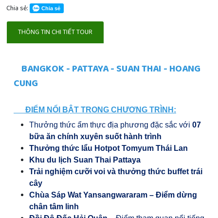
Chia sẻ:
Chia sẻ
THÔNG TIN CHI TIẾT TOUR
BANGKOK - PATTAYA - SUAN THAI - HOANG
CUNG
ĐIỂM NỔI BẬT TRONG CHƯƠNG TRÌNH:
Thưởng thức ẩm thực địa phương đặc sắc với
07
bữa ăn chính xuyên suốt hành trình
Thưởng thức lẩu Hotpot Tomyum Thái Lan
Khu du lịch
Suan Thai Pattaya
Trải nghiệm cưỡi voi và thưởng thức buffet trái
cây
Chùa Sáp Wat Yansangwararam – Điểm dừng
chân tâm linh