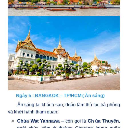
Ngày 5 : BANGKOK – TP/HCM
( Ăn sáng)
Ăn sáng tại khách sạn, đoàn làm thủ tục trả phòng
và khởi hành tham quan:
Chùa Wat Yannawa
– còn gọi là
Ch
ùa Thuyền
,