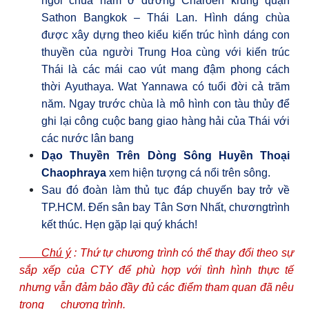
ngôi chùa nằm ở đường Charoen krung quận
Sathon Bangkok – Thái Lan. Hình
dáng chùa
được xây dựng theo kiểu kiến trúc hình dáng con
thuyền của người Trung Hoa
cùng với kiến trúc
Thái là các mái cao vút mang đậm phong cách
thời Ayuthaya. Wat Yannawa có tuổi đời cả trăm
năm. Ngay trước chùa là mô hình con tàu thủy để
ghi lại công cuộc bang giao hàng hải của Thái với
các nước lân bang
Dạo Thuyền Trên Dòng Sông Huyền Thoại
Chaophraya
xem hiện tượng cá nổi trên sông.
Sau đó đoàn làm thủ tục đáp chuyến bay trở về
TP.HCM. Đến sân bay Tân Sơn Nhất, chươngtrình
kết thúc. Hẹn gặp lại quý khách!
Chú ý
: Thứ tự chương trình có thể thay đổi theo sự
sắp xếp của CT
Y
để phù hợp với tình hình thực tế
nhưng vẫn đảm bảo đầy đủ các điểm tham quan đã nêu
trong chương trình.