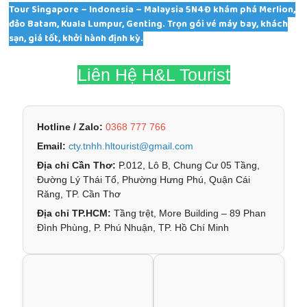
Tour Singapore – Indonesia – Malaysia 5N4Đ khám phá Merlion,
đảo Batam, Kuala Lumpur, Genting. Trọn gói vé máy bay, khách
sạn, giá tốt, khởi hành định kỳ.
Liên Hệ H&L Tourist
Hotline / Zalo:
0368 777 766
Email:
cty.tnhh.hltourist@gmail.com
Địa chỉ Cần Thơ:
P.012, Lô B, Chung Cư 05 Tầng,
Đường Lý Thái Tổ, Phường Hưng Phú, Quận Cái
Răng, TP. Cần Thơ
Địa chỉ TP.HCM:
Tầng trệt, More Building – 89 Phan
Đình Phùng, P. Phú Nhuận, TP. Hồ Chí Minh