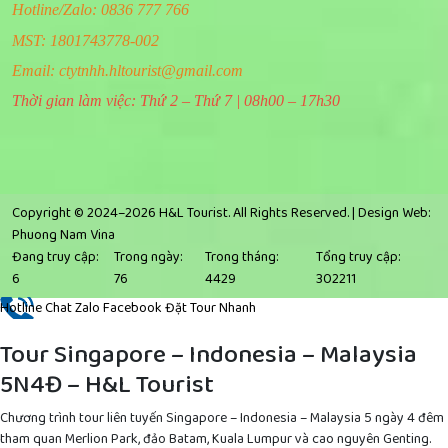
Hotline/Zalo: 0836 777 766
MST: 1801743778-002
Email:
ctytnhh.hltourist@gmail.com
Thời gian làm việc: Thứ 2 – Thứ 7 | 08h00 – 17h30
Copyright © 2024–2026 H&L Tourist. All Rights Reserved. |
Design Web:
Phuong Nam Vina
Đang truy cập:
Trong ngày:
Trong tháng:
Tổng truy cập:
6
76
4429
302211
Hotline
Chat Zalo
Facebook
Đặt Tour Nhanh
Tour Singapore – Indonesia – Malaysia
5N4Đ – H&L Tourist
Chương trình tour liên tuyến Singapore – Indonesia – Malaysia 5 ngày 4 đêm
tham quan Merlion Park, đảo Batam, Kuala Lumpur và cao nguyên Genting.