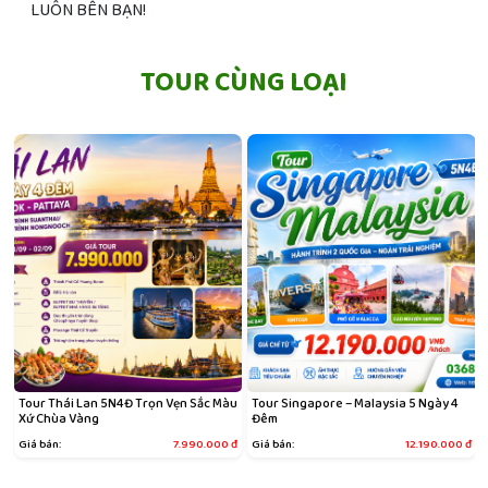
LUÔN BÊN BẠN!
TOUR CÙNG LOẠI
Tour Thái Lan 5N4Đ Trọn Vẹn Sắc Màu
Tour Singapore – Malaysia 5 Ngày 4
Xứ Chùa Vàng
Đêm
đ
Giá bán:
7.990.000
đ
Giá bán:
12.190.000
đ