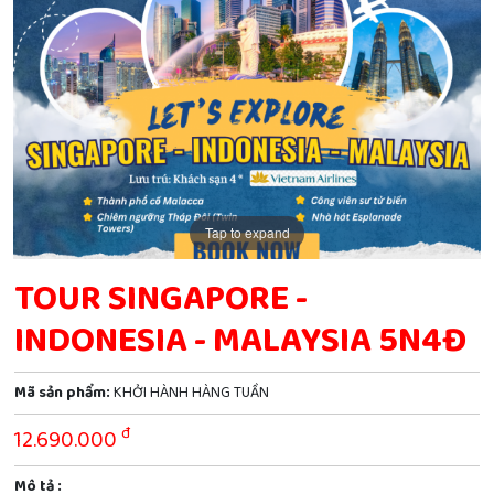
Tap to expand
TOUR SINGAPORE -
INDONESIA - MALAYSIA 5N4Đ
Mã sản phẩm:
KHỞI HÀNH HÀNG TUẦN
đ
12.690.000
Mô tả :